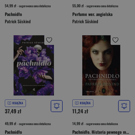
54,99 zł
55,00 zł
- sugerowana cena detaliczna
- sugerowana cena detaliczna
Pachnidło
Perfume wer. angielska
Patrick Süskind
Patrick Süskind
KSIĄŻKA
KSIĄŻKA
37,49 zł
11,24 zł
49,99 zł
14,99 zł
- sugerowana cena detaliczna
- sugerowana cena detaliczna
Pachnidło
Pachnidło. Historia pewnego mordercy