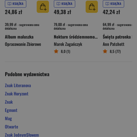
KSIĄŻKA
KSIĄŻKA
KSIĄŻKA
24,86 zł
49,38 zł
42,24 zł
39,99 zł
79,00 zł
64,99 zł
- sugerowana cena
- sugerowana cena
- sugerowana cena
detaliczna
detaliczna
detaliczna
Album maluszka
Nokturn śródziemnomorski
Opracowanie Zbiorowe
Marek Zagańczyk
Ann Patchett
8,0 (1)
8,5 (77)
Podobne wydawnictwa
Znak Literanova
Znak Horyzont
Znak
Egmont
Mag
Otwarte
Znak JednymSłowem