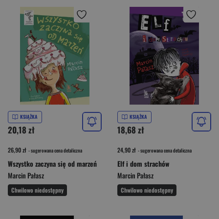
KSIĄŻKA
KSIĄŻKA
20,18 zł
18,68 zł
26,90 zł
24,90 zł
- sugerowana cena detaliczna
- sugerowana cena detaliczna
Wszystko zaczyna się od marzeń
Elf i dom strachów
Marcin Pałasz
Marcin Pałasz
Chwilowo niedostępny
Chwilowo niedostępny