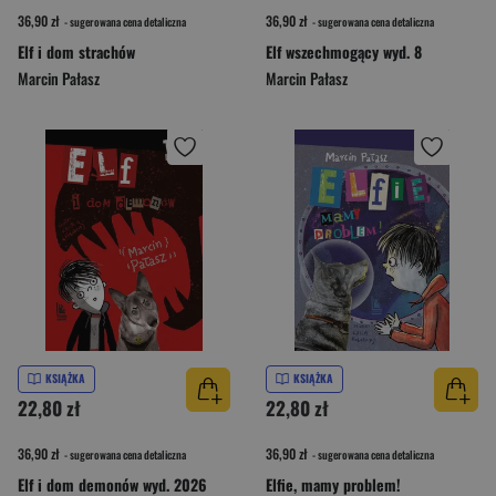
36,90 zł
36,90 zł
- sugerowana cena detaliczna
- sugerowana cena detaliczna
Elf i dom strachów
Elf wszechmogący wyd. 8
Marcin Pałasz
Marcin Pałasz
KSIĄŻKA
KSIĄŻKA
22,80 zł
22,80 zł
36,90 zł
36,90 zł
- sugerowana cena detaliczna
- sugerowana cena detaliczna
Elf i dom demonów wyd. 2026
Elfie, mamy problem!