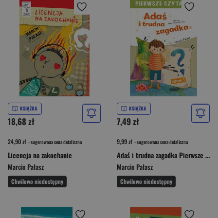
KSIĄŻKA
KSIĄŻKA
18,68 zł
7,49 zł
24,90 zł
9,99 zł
- sugerowana cena detaliczna
- sugerowana cena detaliczna
Licencja na zakochanie
Adaś i trudna zagadka Pierwsze Czytanki
Marcin Pałasz
Marcin Pałasz
Chwilowo niedostępny
Chwilowo niedostępny