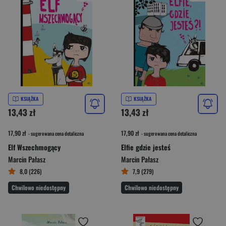
KSIĄŻKA
KSIĄŻKA
13,43 zł
13,43 zł
17,90 zł
17,90 zł
- sugerowana cena detaliczna
- sugerowana cena detaliczna
Elf Wszechmogący
Elfie gdzie jesteś
Marcin Pałasz
Marcin Pałasz
8,0 (226)
7,9 (279)
Chwilowo niedostępny
Chwilowo niedostępny