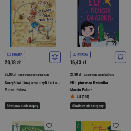
KSIĄŻKA
KSIĄŻKA
20,18 zł
16,43 zł
26,90 zł
21,90 zł
- sugerowana cena detaliczna
- sugerowana cena detaliczna
Szczęśliwi liczą czas czyli to i owo o zegarach
Elf i pierwsza Gwiazdka
Marcin Pałasz
Marcin Pałasz
7,9 (150)
Chwilowo niedostępny
Chwilowo niedostępny