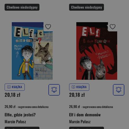
Chwilowo niedostępny
Chwilowo niedostępny
KSIĄŻKA
KSIĄŻKA
20,18 zł
20,18 zł
26,90 zł
26,90 zł
- sugerowana cena detaliczna
- sugerowana cena detaliczna
Elfie, gdzie jesteś?
Elf i dom demonów
Marcin Pałasz
Marcin Pałasz