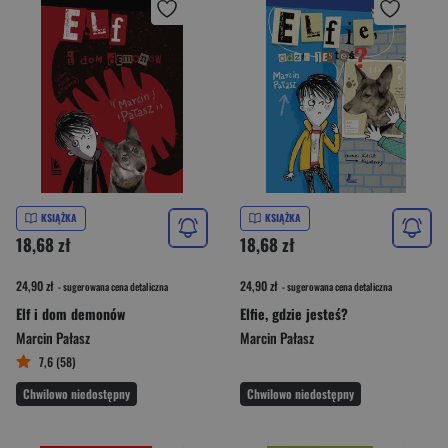
KSIĄŻKA
KSIĄŻKA
18,68 zł
18,68 zł
24,90 zł
24,90 zł
- sugerowana cena detaliczna
- sugerowana cena detaliczna
Elf i dom demonów
Elfie, gdzie jesteś?
Marcin Pałasz
Marcin Pałasz
7,6 (58)
Chwilowo niedostępny
Chwilowo niedostępny