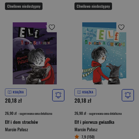
Chwilowo niedostępny
Chwilowo niedostępny
KSIĄŻKA
KSIĄŻKA
20,18 zł
20,18 zł
26,90 zł
26,90 zł
- sugerowana cena detaliczna
- sugerowana cena detaliczna
Elf i dom strachów
Elf i pierwsza gwiazdka
Marcin Pałasz
Marcin Pałasz
7,9 (150)