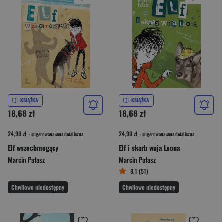
KSIĄŻKA
KSIĄŻKA
18,68 zł
18,68 zł
24,90 zł
24,90 zł
- sugerowana cena detaliczna
- sugerowana cena detaliczna
Elf wszechmogący
Elf i skarb wuja Leona
Marcin Pałasz
Marcin Pałasz
8,1 (51)
Chwilowo niedostępny
Chwilowo niedostępny