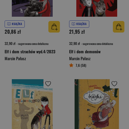
KSIĄŻKA
KSIĄŻKA
20,86 zł
21,95 zł
32,90 zł
32,90 zł
- sugerowana cena detaliczna
- sugerowana cena detaliczna
Elf i dom strachów wyd.4/2023
Elf i dom demonów
Marcin Pałasz
Marcin Pałasz
7,6 (58)