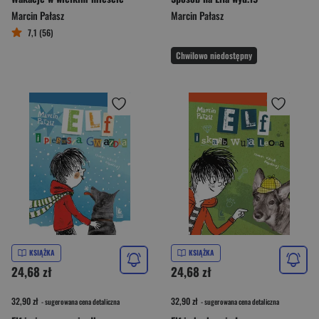
Marcin Pałasz
Marcin Pałasz
7,1 (56)
Chwilowo niedostępny
KSIĄŻKA
KSIĄŻKA
24,68 zł
24,68 zł
32,90 zł
32,90 zł
- sugerowana cena detaliczna
- sugerowana cena detaliczna