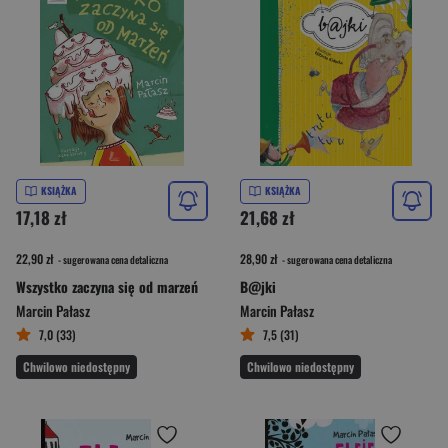
KSIĄŻKA
KSIĄŻKA
17,18 zł
21,68 zł
22,90 zł
28,90 zł
- sugerowana cena detaliczna
- sugerowana cena detaliczna
Wszystko zaczyna się od marzeń
B@jki
Marcin Pałasz
Marcin Pałasz
7,0 (33)
7,5 (31)
Chwilowo niedostępny
Chwilowo niedostępny