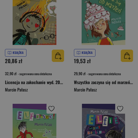
KSIĄŻKA
KSIĄŻKA
20,86 zł
19,53 zł
32,90 zł
29,90 zł
- sugerowana cena detaliczna
- sugerowana cena detaliczna
Licencja na zakochanie wyd. 2025
Wszystko zaczyna się od marzeń wyd. 2025
Marcin Pałasz
Marcin Pałasz