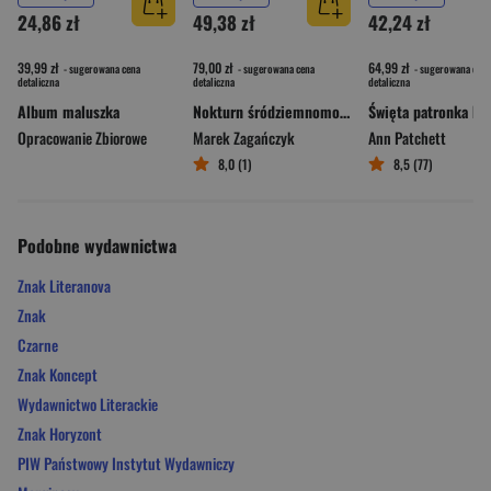
24,86 zł
49,38 zł
42,24 zł
39,99 zł
79,00 zł
64,99 zł
- sugerowana cena
- sugerowana cena
- sugerowana cena
detaliczna
detaliczna
detaliczna
Album maluszka
Nokturn śródziemnomorski
Opracowanie Zbiorowe
Marek Zagańczyk
Ann Patchett
8,0 (1)
8,5 (77)
Podobne wydawnictwa
Znak Literanova
Znak
Czarne
Znak Koncept
Wydawnictwo Literackie
Znak Horyzont
PIW Państwowy Instytut Wydawniczy