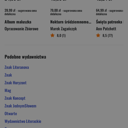
39,99 zł
79,00 zł
64,99 zł
- sugerowana cena
- sugerowana cena
- sugerowana cena
detaliczna
detaliczna
detaliczna
Album maluszka
Nokturn śródziemnomorski
Opracowanie Zbiorowe
Marek Zagańczyk
Ann Patchett
8,0 (1)
8,5 (77)
Podobne wydawnictwa
Znak Literanova
Znak
Znak Horyzont
Mag
Znak Koncept
Znak JednymSłowem
Otwarte
Wydawnictwo Literackie