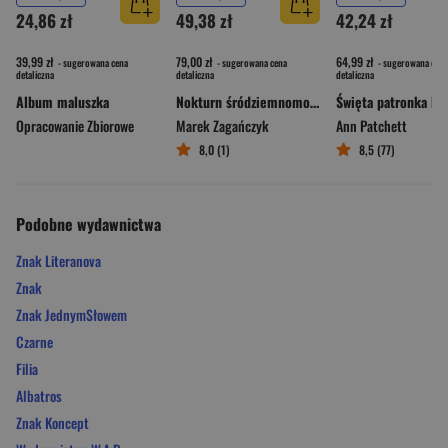
24,86 zł
49,38 zł
42,24 zł
39,99 zł
79,00 zł
64,99 zł
- sugerowana cena
- sugerowana cena
- sugerowana cena
detaliczna
detaliczna
detaliczna
Album maluszka
Nokturn śródziemnomorski
Opracowanie Zbiorowe
Marek Zagańczyk
Ann Patchett
8,0 (1)
8,5 (77)
Podobne wydawnictwa
Znak Literanova
Znak
Znak JednymSłowem
Czarne
Filia
Albatros
Znak Koncept