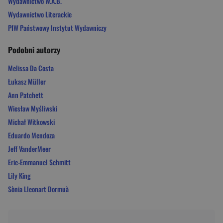
Wydawnictwo W.A.B.
Wydawnictwo Literackie
PIW Państwowy Instytut Wydawniczy
Podobni autorzy
Melissa Da Costa
Łukasz Müller
Ann Patchett
Wiesław Myśliwski
Michał Witkowski
Eduardo Mendoza
Jeff VanderMeer
Eric-Emmanuel Schmitt
Lily King
Sònia Lleonart Dormuà