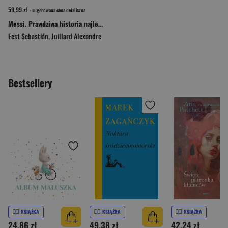
59,99 zł
- sugerowana cena detaliczna
Messi. Prawdziwa historia najlepszego piłkarza świata
Fest Sebastián
,
Juillard Alexandre
Bestsellery
KSIĄŻKA
KSIĄŻKA
KSIĄŻKA
24,86 zł
49,38 zł
42,24 zł