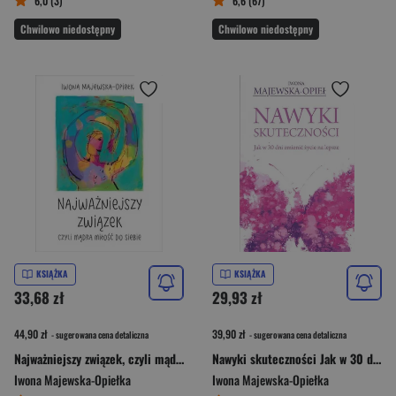
6,0 (3)
6,6 (67)
Chwilowo niedostępny
Chwilowo niedostępny
KSIĄŻKA
KSIĄŻKA
33,68 zł
29,93 zł
44,90 zł
39,90 zł
- sugerowana cena detaliczna
- sugerowana cena detaliczna
Najważniejszy związek, czyli mądra miłość do siebie
Nawyki skuteczności Jak w 30 dni zmienić życie na lepsze
Iwona Majewska-Opiełka
Iwona Majewska-Opiełka