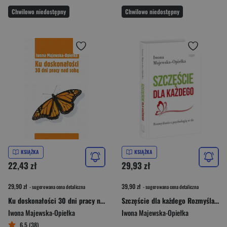
Chwilowo niedostępny
Chwilowo niedostępny
KSIĄŻKA
KSIĄŻKA
22,43 zł
29,93 zł
29,90 zł
39,90 zł
- sugerowana cena detaliczna
- sugerowana cena detaliczna
Ku doskonałości 30 dni pracy nad sobą
Szczęście dla każdego Rozmyślania z psychologią w tle
Iwona Majewska-Opiełka
Iwona Majewska-Opiełka
6,5 (38)