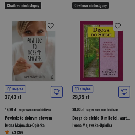
Chwilowo niedostępny
Chwilowo niedostępny
KSIĄŻKA
KSIĄŻKA
37,43 zł
29,25 zł
49,90 zł
39,00 zł
- sugerowana cena detaliczna
- sugerowana cena detaliczna
Powiedz to dobrym słowem
Droga do siebie O miłości, wartościach naturalnych i nowej psychologii rozwoju duchowego
Iwona Majewska-Opiełka
Iwona Majewska-Opiełka
7,3 (39)