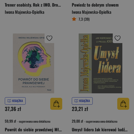
Trener osobisty. Rok z IMO. Drogowskazy
Powiedz to dobrym słowem
Iwona Majewska-Opiełka
Iwona Majewska-Opiełka
7,3 (39)
KSIĄŻKA
KSIĄŻKA
37,36 zł
23,21 zł
59,99 zł
29,00 zł
- sugerowana cena detaliczna
- sugerowana cena detaliczna
Powrót do siebie prawdziwej Młoda, ale bez przesady
Umysł lidera Jak kierować ludźmi u progu XXI wieku