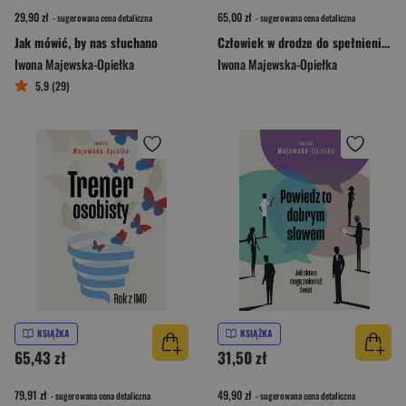
29,90 zł
65,00 zł
- sugerowana cena detaliczna
- sugerowana cena detaliczna
Jak mówić, by nas słuchano
Człowiek w drodze do spełnienia. O uczeniu się życia w sensie i świadomości
Iwona Majewska-Opiełka
Iwona Majewska-Opiełka
5,9 (29)
KSIĄŻKA
KSIĄŻKA
65,43 zł
31,50 zł
79,91 zł
49,90 zł
- sugerowana cena detaliczna
- sugerowana cena detaliczna