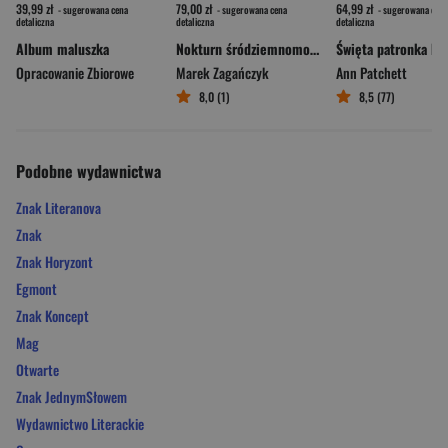
39,99 zł
79,00 zł
64,99 zł
- sugerowana cena
- sugerowana cena
- sugerowana cena
detaliczna
detaliczna
detaliczna
Album maluszka
Nokturn śródziemnomorski
Opracowanie Zbiorowe
Marek Zagańczyk
Ann Patchett
8,0 (1)
8,5 (77)
Podobne wydawnictwa
Znak Literanova
Znak
Znak Horyzont
Egmont
Znak Koncept
Mag
Otwarte
Znak JednymSłowem
Wydawnictwo Literackie