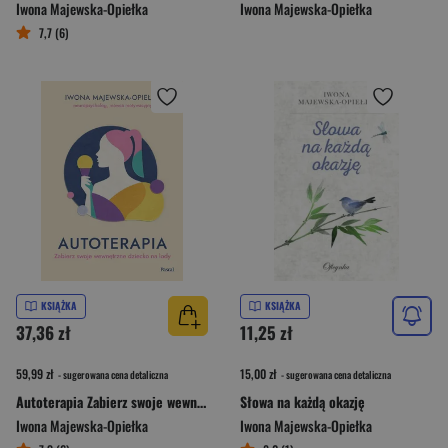
Iwona Majewska-Opiełka
Iwona Majewska-Opiełka
7,7 (6)
KSIĄŻKA
KSIĄŻKA
37,36 zł
11,25 zł
59,99 zł
15,00 zł
- sugerowana cena detaliczna
- sugerowana cena detaliczna
Autoterapia Zabierz swoje wewnętrzne dziecko na lody
Słowa na każdą okazję
Iwona Majewska-Opiełka
Iwona Majewska-Opiełka