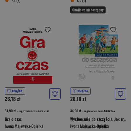
7,3 (6)
8,0 (1)
Chwilowo niedostępny
KSIĄŻKA
KSIĄŻKA
26,18 zł
26,18 zł
34,90 zł
34,90 zł
- sugerowana cena detaliczna
- sugerowana cena detaliczna
Gra o czas
Wychowanie do szczęścia. Jak zrozumieć i pokochać siebie, by móc zrozumieć i pokochać dziecko
Iwona Majewska-Opiełka
Iwona Majewska-Opiełka