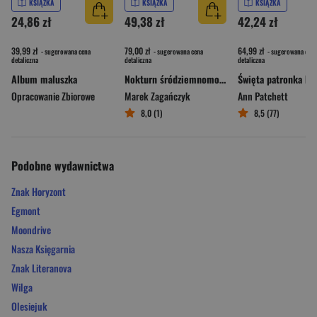
KSIĄŻKA
KSIĄŻKA
KSIĄŻKA
24,86 zł
49,38 zł
42,24 zł
39,99 zł
79,00 zł
64,99 zł
- sugerowana cena
- sugerowana cena
- sugerowana cena
detaliczna
detaliczna
detaliczna
Album maluszka
Nokturn śródziemnomorski
Opracowanie Zbiorowe
Marek Zagańczyk
Ann Patchett
8,0 (1)
8,5 (77)
Podobne wydawnictwa
Znak Horyzont
Egmont
Moondrive
Nasza Księgarnia
Znak Literanova
Wilga
Olesiejuk