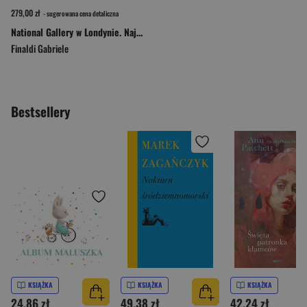
279,00 zł
- sugerowana cena detaliczna
National Gallery w Londynie. Najpiękniejsze obrazy
Finaldi Gabriele
Bestsellery
KSIĄŻKA
KSIĄŻKA
KSIĄŻKA
24,86 zł
49,38 zł
42,24 zł