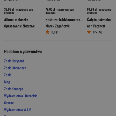
39,99 zł
79,00 zł
64,99 zł
- sugerowana cena
- sugerowana cena
- sugerowana cena
detaliczna
detaliczna
detaliczna
Album maluszka
Nokturn śródziemnomorski
Opracowanie Zbiorowe
Marek Zagańczyk
Ann Patchett
8,0 (1)
8,5 (77)
Podobne wydawnictwa
Znak Horyzont
Znak Literanova
Znak
Mag
Znak Koncept
Wydawnictwo Literackie
Czarne
Wydawnictwo W.A.B.