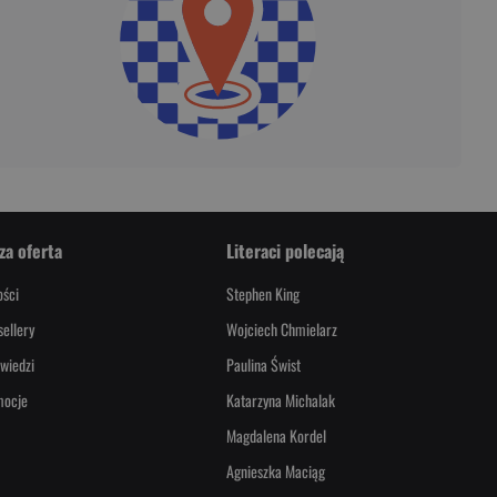
za oferta
Literaci polecają
ści
Stephen King
sellery
Wojciech Chmielarz
wiedzi
Paulina Świst
mocje
Katarzyna Michalak
Magdalena Kordel
Agnieszka Maciąg