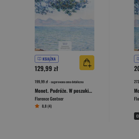
KSIĄŻKA
129,99 zł
2
199,99 zł
273
- sugerowana cena detaliczna
Monet. Podróże. W poszukiwaniu światła
Florence Gentner
Fl
8,8 (4)
C