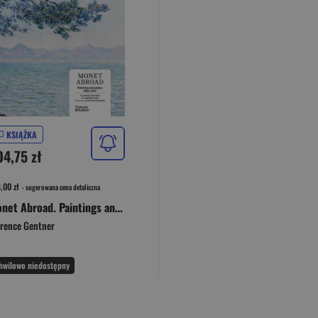
KSIĄŻKA
04,75 zł
,00 zł
- sugerowana cena detaliczna
Monet Abroad. Paintings and Letters 1863-1917
orence Gentner
hwilowo niedostępny