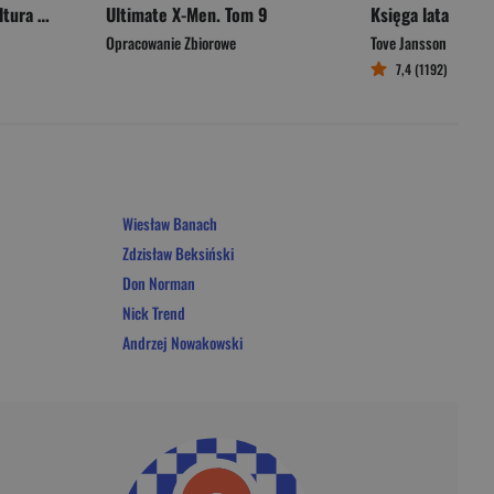
Girl on Girl. Jak popkultura zwróciła kobiety przeciw sobie
Ultimate X-Men. Tom 9
Księga lata
Opracowanie Zbiorowe
Tove Jansson
7,4 (1192)
Wiesław Banach
Zdzisław Beksiński
Don Norman
Nick Trend
Andrzej Nowakowski