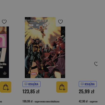
KSIĄŻKA
KSIĄŻKA
123,85 zł
25,99 zł
199,99 zł
42,90 zł
na
- sugerowana cena detaliczna
- sugerowana cena 