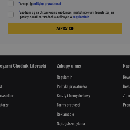
*
Akceptuję
politykę prywatności
*
Zgadzam się na otrzymywanie wiadomości marketingowych (newsletter) na
podany
e-mail
na zasadach określonych w
regulaminie
.
ZAPISZ SIĘ
iegarni Chodnik Literacki
Zakupy u nas
Nas
Regulamin
Nowo
kt
Polityka prywatności
Best
ewsletter
Koszty i formy dostawy
Zapo
utorzy
Formy płatności
Pro
Reklamacje
Najczęstsze pytania