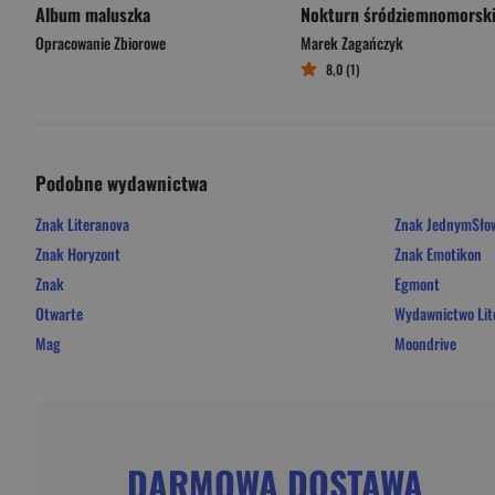
Album maluszka
Nokturn śródziemnomorsk
Opracowanie Zbiorowe
Marek Zagańczyk
8,0 (1)
Podobne wydawnictwa
Znak Literanova
Znak JednymSł
Znak Horyzont
Znak Emotikon
Znak
Egmont
Otwarte
Wydawnictwo Lit
Mag
Moondrive
DARMOWA DOSTAWA