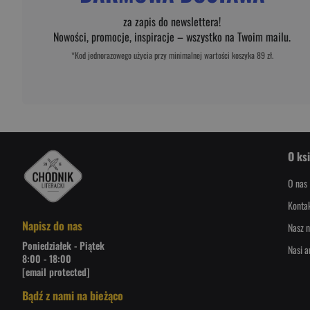
za zapis do newslettera!
Nowości, promocje, inspiracje – wszystko na Twoim mailu.
*Kod jednorazowego użycia przy minimalnej wartości koszyka 89 zł.
O ks
O nas
Konta
Napisz do nas
Nasz n
Poniedziałek - Piątek
Nasi a
8:00 - 18:00
[email protected]
Bądź z nami na bieżąco