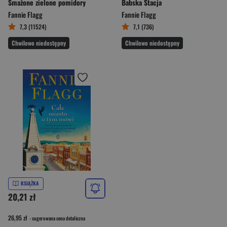
Smażone zielone pomidory
Babska Stacja
Fannie Flagg
Fannie Flagg
7,3 (11524)
7,1 (736)
Chwilowo niedostępny
Chwilowo niedostępny
KSIĄŻKA
20,21 zł
26,95 zł
- sugerowana cena detaliczna