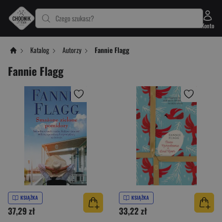
Czego szukasz?
Konto
Katalog
Autorzy
Fannie Flagg
Fannie Flagg
KSIĄŻKA
KSIĄŻKA
37,29 zł
33,22 zł