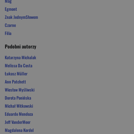
Mag
Egmont
Znak JednymSłowem
Czarne
Filia
Podobni autorzy
Katarzyna Michalak
Melissa Da Costa
Łukasz Müller
Ann Patchett
Wiesław Myśliwski
Dorota Ponińska
Michał Witkowski
Eduardo Mendoza
Jeff VanderMeer
Magdalena Kordel