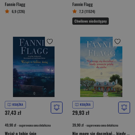
Fannie Flagg
Fannie Flagg
6,9 (226)
7,3 (11524)
Chwilowo niedostępny
KSIĄŻKA
KSIĄŻKA
37,43 zł
29,93 zł
49,90 zł
39,90 zł
- sugerowana cena detaliczna
- sugerowana cena detaliczna
Wciąż o tobie śnię
Nie mogę się doczekać... kiedy wreszcie pójdę do nieba