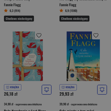
Fannie Flagg
Fannie Flagg
6,3 (914)
6,9 (1590)
Chwilowo niedostępny
Chwilowo niedostępny
KSIĄŻKA
KSIĄŻKA
26,18 zł
29,93 zł
34,90 zł
39,90 zł
- sugerowana cena detaliczna
- sugerowana cena detaliczna
Boże Narodzenie w Lost River
Całe miasto o tym mówi