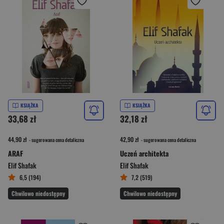
KSIĄŻKA
KSIĄŻKA
33,68 zł
32,18 zł
44,90 zł
42,90 zł
- sugerowana cena detaliczna
- sugerowana cena detaliczna
ARAF
Uczeń architekta
Elif Shafak
Elif Shafak
6,5 (194)
7,2 (519)
Chwilowo niedostępny
Chwilowo niedostępny