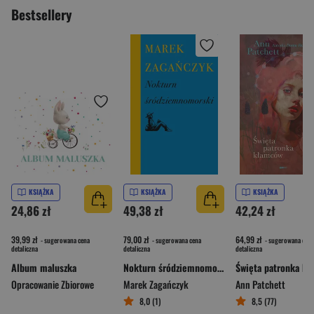
Bestsellery
KSIĄŻKA
KSIĄŻKA
KSIĄŻKA
24,86 zł
49,38 zł
42,24 zł
39,99 zł
79,00 zł
64,99 zł
- sugerowana cena
- sugerowana cena
- sugerowana cena
detaliczna
detaliczna
detaliczna
Album maluszka
Nokturn śródziemnomorski
Opracowanie Zbiorowe
Marek Zagańczyk
Ann Patchett
8,0 (1)
8,5 (77)