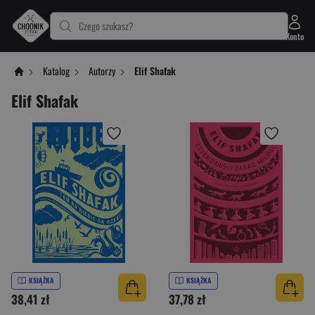
Czego szukasz?
Konto
Katalog
Autorzy
Elif Shafak
Elif Shafak
KSIĄŻKA
KSIĄŻKA
38,41 zł
37,78 zł