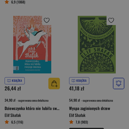
6,9 (1068)
KSIĄŻKA
KSIĄŻKA
26,44 zł
41,18 zł
34,90 zł
54,90 zł
- sugerowana cena detaliczna
- sugerowana cena detaliczna
Dziewczynka która nie lubiła swojego imienia
Wyspa zaginionych drzew
Elif Shafak
Elif Shafak
6,5 (116)
7,8 (903)