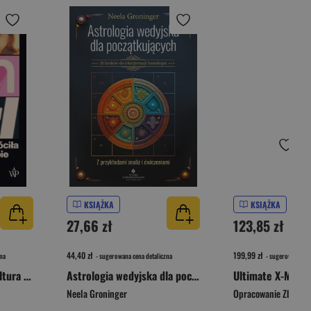
KSIĄŻKA
KSIĄŻKA
27,66 zł
123,85 zł
44,40 zł
199,99 zł
na
- sugerowana cena detaliczna
- sugerowana cen
Girl on Girl. Jak popkultura zwróciła kobiety przeciw sobie
Astrologia wedyjska dla początkujących. 10 kroków do interpretacji horoskopu
Ultimate X-Men. 
Neela Groninger
Opracowanie Zbioro