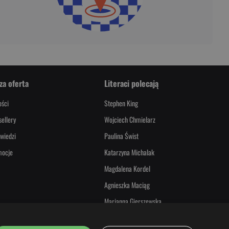
za oferta
Literaci polecają
ści
Stephen King
sellery
Wojciech Chmielarz
wiedzi
Paulina Świst
mocje
Katarzyna Michalak
Magdalena Kordel
Agnieszka Maciąg
Marianna Gierszewska