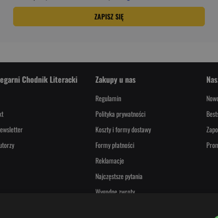
ZAPISZ SIĘ
iegarni Chodnik Literacki
Zakupy u nas
Nas
Regulamin
Nowo
kt
Polityka prywatności
Best
ewsletter
Koszty i formy dostawy
Zapo
utorzy
Formy płatności
Pro
Reklamacje
Najczęstsze pytania
Wygodne zwroty
PayPo - Kup teraz, zapłać za 30 dni