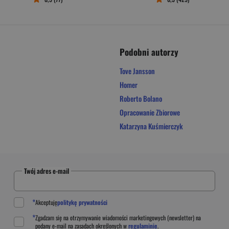
Podobni autorzy
Tove Jansson
Homer
Roberto Bolano
Opracowanie Zbiorowe
Katarzyna Kuśmierczyk
Twój adres e-mail
*
Akceptuję
politykę prywatności
*
Zgadzam się na otrzymywanie wiadomości marketingowych (newsletter) na
podany
e-mail
na zasadach określonych w
regulaminie
.