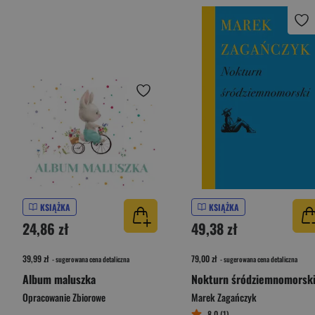
KSIĄŻKA
KSIĄŻKA
24,86 zł
49,38 zł
39,99 zł
79,00 zł
- sugerowana cena detaliczna
- sugerowana cena detaliczna
Album maluszka
Nokturn śródziemnomorsk
Opracowanie Zbiorowe
Marek Zagańczyk
8,0 (1)