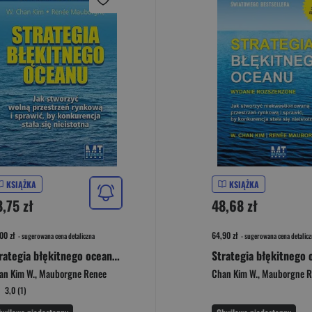
KSIĄŻKA
KSIĄŻKA
,75 zł
48,68 zł
00 zł
64,90 zł
- sugerowana cena detaliczna
- sugerowana cena detalicz
Strategia błękitnego oceanu Jak stworzyć wolną przestrzeń rynkową i sprawić, by konkurencja stała się nieistotna
an Kim W.
,
Mauborgne Renee
Chan Kim W.
,
Mauborgne R
3,0 (1)