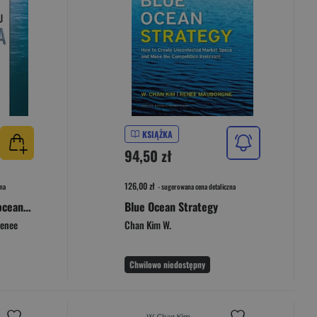
KSIĄŻKA
94,50 zł
126,00 zł
na
- sugerowana cena detaliczna
Strategia błękitnego oceanu Przemiana Sukcesy i porażki firm dokonujących przemiany błękitnego oceanu
Blue Ocean Strategy
enee
Chan Kim W.
Chwilowo niedostępny