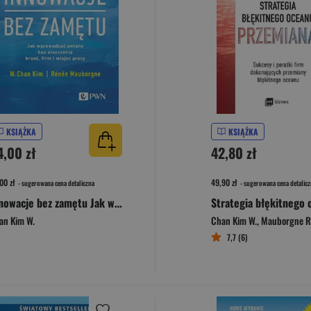
KSIĄŻKA
KSIĄŻKA
4,00 zł
42,80 zł
00 zł
49,90 zł
- sugerowana cena detaliczna
- sugerowana cena detalicz
Innowacje bez zamętu Jak wprowadzać zmiany bez niszczenia branż, firm i miejsc pracy
an Kim W.
Chan Kim W.
,
Mauborgne R
7,7 (6)