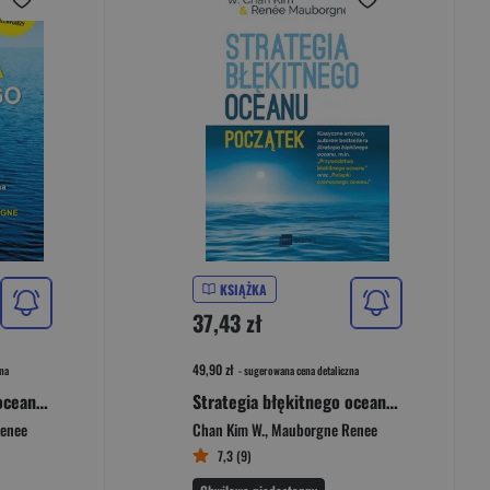
KSIĄŻKA
37,43 zł
49,90 zł
na
- sugerowana cena detaliczna
Strategia błękitnego oceanu Jak stworzyć niekwestionowaną przestrzeń rynkową i sprawić, by konkurencja stała się nieistotna
Strategia błękitnego oceanu Początek
enee
Chan Kim W.
,
Mauborgne Renee
7,3 (9)