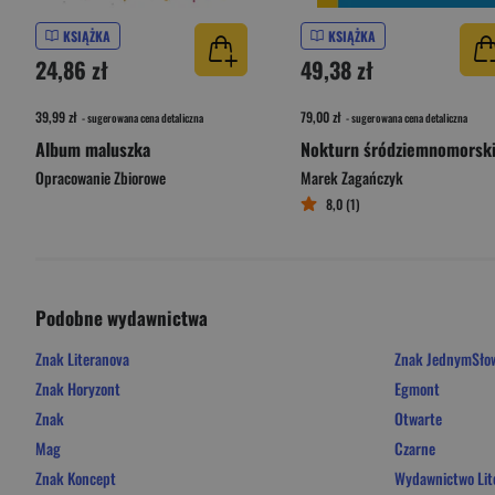
KSIĄŻKA
KSIĄŻKA
24,86 zł
49,38 zł
39,99 zł
79,00 zł
- sugerowana cena detaliczna
- sugerowana cena detaliczna
Album maluszka
Nokturn śródziemnomorsk
Opracowanie Zbiorowe
Marek Zagańczyk
8,0 (1)
Podobne wydawnictwa
Znak Literanova
Znak JednymSł
Znak Horyzont
Egmont
Znak
Otwarte
Mag
Czarne
Znak Koncept
Wydawnictwo Lit