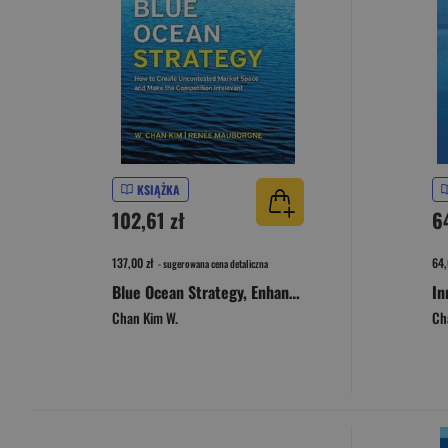
KSIĄŻKA
102,61 zł
6
137,00 zł
64,
- sugerowana cena detaliczna
Blue Ocean Strategy, Enhanced Edition. How to Create Uncontested Market Space and Make the Competition Irrelevant
Chan Kim W.
Ch