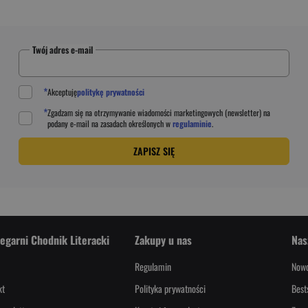
Twój adres e-mail
*
Akceptuję
politykę prywatności
*
Zgadzam się na otrzymywanie wiadomości marketingowych (newsletter) na
podany
e-mail
na zasadach określonych w
regulaminie
.
ZAPISZ SIĘ
iegarni Chodnik Literacki
Zakupy u nas
Nas
Regulamin
Nowo
kt
Polityka prywatności
Best