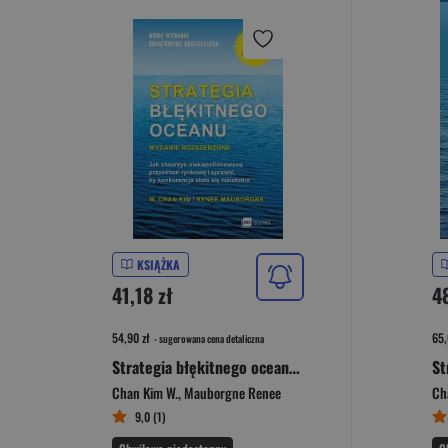
KSIĄŻKA
41,18 zł
48
54,90 zł
65,
- sugerowana cena detaliczna
Strategia błękitnego oceanu Jak stworzyć niekwestionowaną przestrzeń rynkową i sprawić, by konkurencja stała się nieistotna
Chan Kim W.
,
Mauborgne Renee
Ch
9,0 (1)