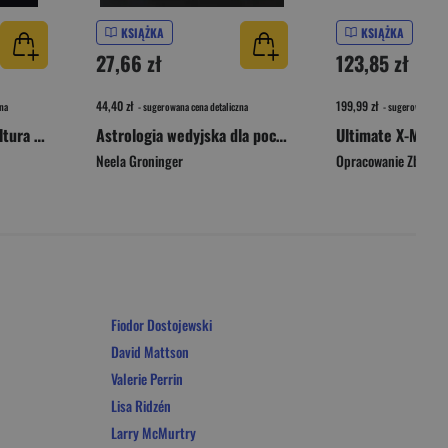
KSIĄŻKA
KSIĄŻKA
27,66 zł
123,85 zł
44,40 zł
199,99 zł
na
- sugerowana cena detaliczna
- sugerowana cen
Girl on Girl. Jak popkultura zwróciła kobiety przeciw sobie
Astrologia wedyjska dla początkujących. 10 kroków do interpretacji horoskopu
Ultimate X-Men. 
Neela Groninger
Opracowanie Zbioro
Fiodor Dostojewski
David Mattson
Valerie Perrin
Lisa Ridzén
Larry McMurtry