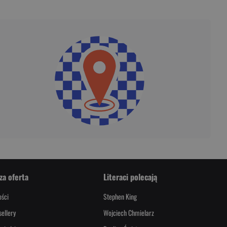
za oferta
Literaci polecają
ści
Stephen King
sellery
Wojciech Chmielarz