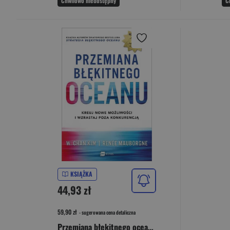
Chwilowo niedostępny
C
KSIĄŻKA
44,93 zł
59,90 zł
- sugerowana cena detaliczna
Przemiana błękitnego oceanu Buduj pewność siebie, kreuj nowe możliwości i wzrastaj poza konkurencją