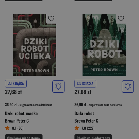
KSIĄŻKA
KSIĄŻKA
27,68 zł
27,68 zł
36,90 zł
36,90 zł
- sugerowana cena detaliczna
- sugerowana cena detaliczna
Dziki robot ucieka
Dziki robot
Brown Peter C
Brown Peter C
8,1 (60)
7,8 (227)
Chwilowo niedostępny
Chwilowo niedostępny