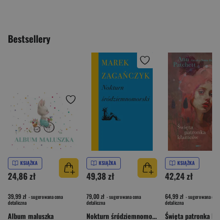
Bestsellery
KSIĄŻKA
KSIĄŻKA
KSIĄŻKA
24,86 zł
49,38 zł
42,24 zł
39,99 zł
79,00 zł
64,99 zł
- sugerowana cena
- sugerowana cena
- sugerowana cena
detaliczna
detaliczna
detaliczna
Album maluszka
Nokturn śródziemnomorski