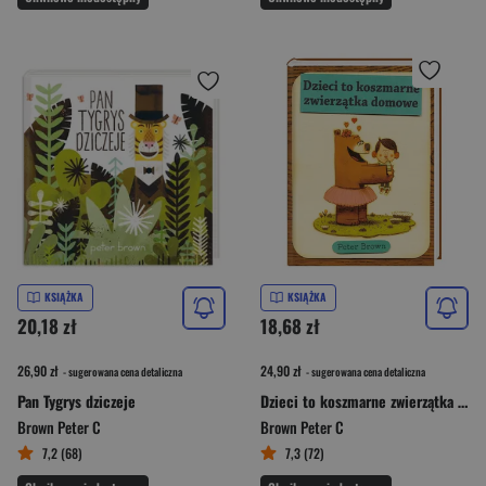
KSIĄŻKA
KSIĄŻKA
20,18 zł
18,68 zł
26,90 zł
24,90 zł
- sugerowana cena detaliczna
- sugerowana cena detaliczna
Pan Tygrys dziczeje
Dzieci to koszmarne zwierzątka domowe
Brown Peter C
Brown Peter C
7,2 (68)
7,3 (72)