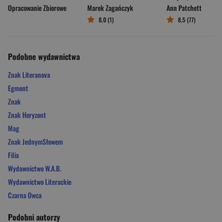
Opracowanie Zbiorowe
Marek Zagańczyk
Ann Patchett
8,0 (1)
8,5 (77)
Podobne wydawnictwa
Znak Literanova
Egmont
Znak
Znak Horyzont
Mag
Znak JednymSłowem
Filia
Wydawnictwo W.A.B.
Wydawnictwo Literackie
Czarna Owca
Podobni autorzy