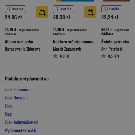
KSIĄŻKA
KSIĄŻKA
KSIĄŻKA
24,86 zł
49,38 zł
42,24 zł
39,99 zł
79,00 zł
64,99 zł
- sugerowana cena
- sugerowana cena
- sugerowana cena
detaliczna
detaliczna
detaliczna
Album maluszka
Nokturn śródziemnomorski
Opracowanie Zbiorowe
Marek Zagańczyk
Ann Patchett
8,0 (1)
8,5 (77)
Podobne wydawnictwa
Znak Literanova
Znak Horyzont
Znak
Mag
Znak JednymSłowem
Wydawnictwo W.A.B.