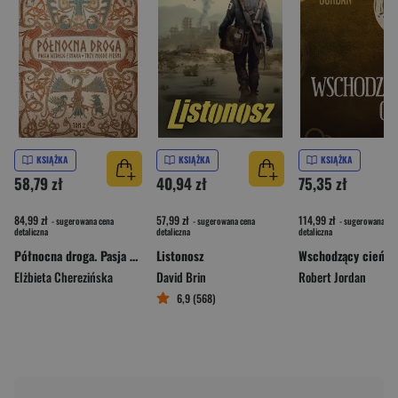
KSIĄŻKA
KSIĄŻKA
KSIĄŻKA
58,79 zł
40,94 zł
75,35 zł
84,99 zł
57,99 zł
114,99 zł
- sugerowana cena
- sugerowana cena
- sugerowana cen
detaliczna
detaliczna
detaliczna
Północna droga. Pasja według Einara. Trzy młode pieśni
Listonosz
Elżbieta Cherezińska
David Brin
Robert Jordan
6,9 (568)