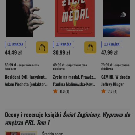
KSIĄŻKA
KSIĄŻKA
KSIĄŻKA
44,49 zł
30,99 zł
47,99 zł
59,99 zł
49,99 zł
79,99 zł
- sugerowana cena
- sugerowana cena
- sugerowana cena
detaliczna
detaliczna
detaliczna
Resident Evil. Incydent Raccoon City
Życie na medal. Prawdziwe historie niezwykłych kobiet, które dzięki wytrwałości i walce o siebie sięgnęły po paralimpijskie zwycięstwo
Adam Piechota (redaktor prowadzący)
Paulina Malinowska-Kowalczyk
Jeffrey Kluger
8,0 (1)
7,5 (4)
Oceny i recenzje książki
Świat Zaginiony. Wyprawa do
wnętrza PRL. Tom 1
Średnia ocen: