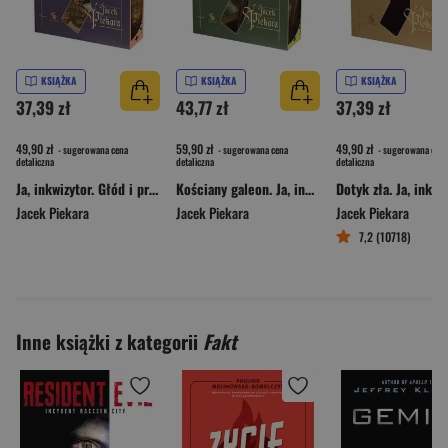
KSIĄŻKA
KSIĄŻKA
KSIĄŻKA
37,39 zł
43,77 zł
37,39 zł
49,90 zł
59,90 zł
49,90 zł
- sugerowana cena
- sugerowana cena
- sugerowana cena
detaliczna
detaliczna
detaliczna
Ja, inkwizytor. Głód i pragnienie (ilustrowane brzegi)
Kościany galeon. Ja, inkwizytor (ilustrowane brzegi)
Jacek Piekara
Jacek Piekara
Jacek Piekara
7,2 (10718)
Inne książki z kategorii
Fakt