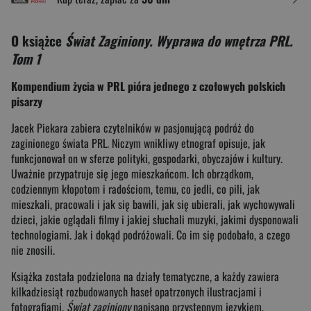
O książce
Świat Zaginiony. Wyprawa do wnętrza PRL.
Tom 1
Kompendium życia w PRL pióra jednego z czołowych polskich
pisarzy
Jacek Piekara zabiera czytelników w pasjonującą podróż do
zaginionego świata PRL. Niczym wnikliwy etnograf opisuje, jak
funkcjonował on w sferze polityki, gospodarki, obyczajów i kultury.
Uważnie przypatruje się jego mieszkańcom. Ich obrządkom,
codziennym kłopotom i radościom, temu, co jedli, co pili, jak
mieszkali, pracowali i jak się bawili, jak się ubierali, jak wychowywali
dzieci, jakie oglądali filmy i jakiej słuchali muzyki, jakimi dysponowali
technologiami. Jak i dokąd podróżowali. Co im się podobało, a czego
nie znosili.
Książka została podzielona na działy tematyczne, a każdy zawiera
kilkadziesiąt rozbudowanych haseł opatrzonych ilustracjami i
fotografiami.
Świat zaginiony
napisano przystępnym językiem,