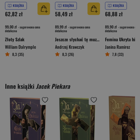
KSIĄŻKA
KSIĄŻKA
KSIĄŻKA
62,82 zł
58,49 zł
68,88 zł
99,00 zł
89,99 zł
89,90 zł
- sugerowana cena
- sugerowana cena
- sugerowana cena
detaliczna
detaliczna
detaliczna
Złoty Szlak
Jeszcze słychać tę muzykę. Biłgoraj – sztetl utracony
William Dalrymple
Andrzej Krawczyk
Janina Ramirez
8,3 (35)
8,3 (26)
7,8 (33)
Inne książki
Jacek Piekara