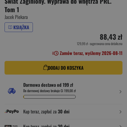
Świat Zaginiony. Wyprawa do wnętrza PRL.
Tom 1
Jacek Piekara
KSIĄŻKA
88,43 zł
129,99 zł
- sugerowana cena detaliczna
Zamów teraz, wyślemy 2026-08-11
DODAJ DO KOSZYKA
Darmowa dostawa od 199 zł
Do darmowej dostawy brakuje Ci 199,00 zł
Kup teraz, zapłać za
30 dni
Kup teraz, zapłać za
30 dni