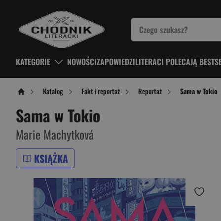
KATEGORIE
NOWOŚCI
ZAPOWIEDZI
LITERACI POLECAJĄ BESTS
Katalog
Fakt i reportaż
Reportaż
Sama w Tokio
Sama w Tokio
Marie Machytková
KSIĄŻKA