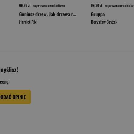
69,99 zł
99,90 zł
- sugerowana cena detaliczna
- sugerowana cena detalicz
Geniusz drzew. Jak drzewa rządzą światem
Gruppa
Harriet Rix
Borysław Czyżak
myślisz!
cenę!
DODAĆ OPINIĘ