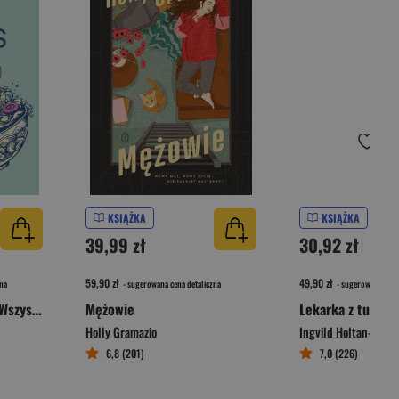
KSIĄŻKA
KSIĄŻKA
39,99 zł
30,92 zł
59,90 zł
49,90 zł
na
- sugerowana cena detaliczna
- sugerowana cena 
Sushi Ramen Express Wszystkie smaki Japonii
Mężowie
Holly Gramazio
Ingvild Holtan-Hartw
6,8 (201)
7,0 (226)