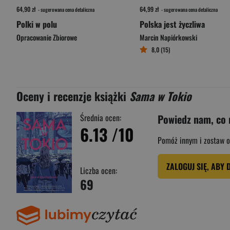
64,90 zł
64,99 zł
- sugerowana cena detaliczna
- sugerowana cena detaliczna
Polki w polu
Polska jest życzliwa
Opracowanie Zbiorowe
Marcin Napiórkowski
8,0 (15)
Oceny i recenzje książki
Sama w Tokio
Średnia ocen:
Powiedz nam, co 
6.13
/10
Pomóż innym i zostaw o
ZALOGUJ SIĘ, ABY 
Liczba ocen:
69