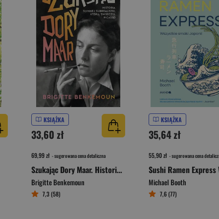
KSIĄŻKA
KSIĄŻKA
33,60 zł
35,64 zł
69,99 zł
55,90 zł
- sugerowana cena detaliczna
- sugerowana cena detalicz
Szukając Dory Maar. Historia słynnej surrealistki, którą zniszczył Picasso
Brigitte Benkemoun
Michael Booth
7,3 (58)
7,6 (77)