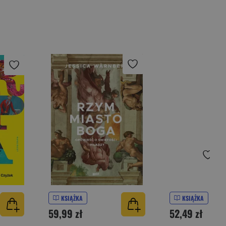
KSIĄŻKA
KSIĄŻKA
59,99 zł
52,49 zł