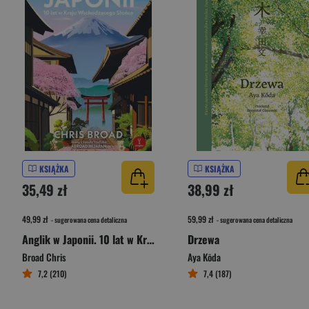
KSIĄŻKA
KSIĄŻKA
35,49 zł
38,99 zł
49,99 zł
59,99 zł
- sugerowana cena detaliczna
- sugerowana cena detaliczna
Anglik w Japonii. 10 lat w Kraju Wschodzącego Słońca
Drzewa
Broad Chris
Aya Kōda
7,2 (210)
7,4 (187)