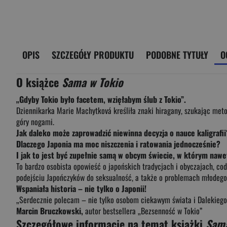
OPIS
SZCZEGÓŁY PRODUKTU
PODOBNE TYTUŁY
O
O książce
Sama w Tokio
„Gdyby Tokio było facetem, wzięłabym ślub z Tokio”.
Dziennikarka Marie Machytková kreśliła znaki hiragany, szukając meto
góry nogami.
Jak daleko może zaprowadzić niewinna decyzja o nauce kaligrafii
Dlaczego Japonia ma moc niszczenia i ratowania jednocześnie?
I jak to jest być zupełnie samą w obcym świecie, w którym naw
To bardzo osobista opowieść o japońskich tradycjach i obyczajach, co
podejściu Japończyków do seksualność, a także o problemach młodego
Wspaniała historia – nie tylko o Japonii!
„Serdecznie polecam – nie tylko osobom ciekawym świata i Dalekiego 
Marcin Bruczkowski,
autor bestsellera „Bezsenność w Tokio”
Szczegółowe informacje na temat książki
Sama