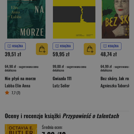
KSIĄŻKA
KSIĄŻKA
KSIĄŻKA
39,51 zł
59,95 zł
48,74 zł
64,90 zł
99,00 zł
64,99 zł
- sugerowana cena
- sugerowana cena
- sugerowana cena
detaliczna
detaliczna
detaliczna
Nie płyń na morze
Gwiazda 111
Labba Elin Anna
Lutz Seiler
Agnieszka Taborska
7,7 (7)
Oceny i recenzje książki
Przypowieść o talentach
Średnia ocen: