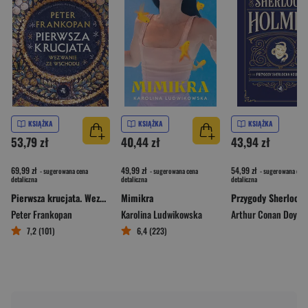
KSIĄŻKA
KSIĄŻKA
KSIĄŻKA
53,79 zł
40,44 zł
43,94 zł
69,99 zł
49,99 zł
54,99 zł
- sugerowana cena
- sugerowana cena
- sugerowana cena
detaliczna
detaliczna
detaliczna
Pierwsza krucjata. Wezwanie ze Wschodu
Mimikra
Peter Frankopan
Karolina Ludwikowska
Arthur Conan Doyle
7,2 (101)
6,4 (223)