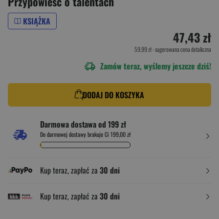
Przypowieść o talentach
KSIĄŻKA
47,43 zł
59,99 zł
- sugerowana cena detaliczna
Zamów teraz, wyślemy jeszcze dziś!
DODAJ DO KOSZYKA
Darmowa dostawa od 199 zł
Do darmowej dostawy brakuje Ci 199,00 zł
Kup teraz, zapłać za
30 dni
Kup teraz, zapłać za
30 dni