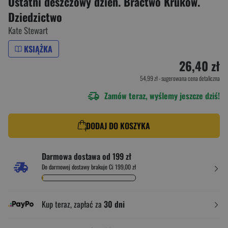
Ostatni deszczowy dzień. Bractwo Kruków.
Dziedzictwo
Kate Stewart
KSIĄŻKA
26,40 zł
54,99 zł
- sugerowana cena detaliczna
Zamów teraz, wyślemy jeszcze dziś!
DODAJ DO KOSZYKA
Darmowa dostawa od 199 zł
Do darmowej dostawy brakuje Ci 199,00 zł
Kup teraz, zapłać za
30 dni