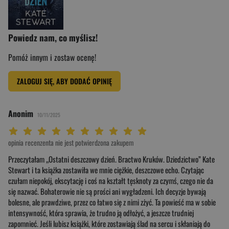
Powiedz nam, co myślisz!
Pomóż innym i zostaw ocenę!
ZALOGUJ SIĘ, ABY DODAĆ OPINIĘ
Anonim
10/11/2025
Twoja ocena: Beznadziejna 1/10"
Twoja ocena: Bardzo słaba 2/10"
Twoja ocena: Słaba 3/10"
Twoja ocena: Może być 4/10"
Twoja ocena: Przeciętna 5/10"
Twoja ocena: Dobra 6/10"
Twoja ocena: Bardzo dobra 7/10"
Twoja ocena: Rewelacyjna 8/10"
Twoja ocena: Wybitna 9/10"
Twoja ocena: Arcydzieło 10/10"
opinia recenzenta nie jest potwierdzona zakupem
Przeczytałam „Ostatni deszczowy dzień. Bractwo Kruków. Dziedzictwo” Kate
Stewart i ta książka zostawiła we mnie ciężkie, deszczowe echo. Czytając
czułam niepokój, ekscytację i coś na kształt tęsknoty za czymś, czego nie da
się nazwać. Bohaterowie nie są prości ani wygładzeni. Ich decyzje bywają
bolesne, ale prawdziwe, przez co łatwo się z nimi zżyć. Ta powieść ma w sobie
intensywność, która sprawia, że trudno ją odłożyć, a jeszcze trudniej
zapomnieć. Jeśli lubisz książki, które zostawiają ślad na sercu i skłaniają do