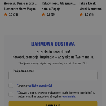
Wenecja. Dzieje morza i lądu
Relacyjność. Jak sprawić, by więzi z tym, co w nas i wokół nas, wspierały szczęśliwe życie
Fiko i kaczki
Alessandro Marzo Magno
Natalia Ziopaja
Marek Maruszczak
7,3 (33)
7,7 (25)
9,3 (18)
DARMOWA DOSTAWA
za zapis do newslettera!
Nowości, promocje, inspiracje – wszystko na Twoim mailu.
*Kod jednorazowego użycia przy minimalnej wartości koszyka 89 zł.
Twój adres e-mail
*
Akceptuję
politykę prywatności
*
Zgadzam się na otrzymywanie wiadomości marketingowych (newsletter) na
podany
e-mail
na zasadach określonych w
regulaminie
.
ZAPISZ SIĘ