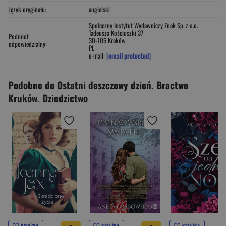
Język oryginału:
angielski
Społeczny Instytut Wydawniczy Znak Sp. z o.o.
Tadeusza Kościuszki 37
Podmiot
30-105 Kraków
odpowiedzialny:
PL
e-mail:
[email protected]
Podobne do Ostatni deszczowy dzień. Bractwo
Kruków. Dziedzictwo
KSIĄŻKA
KSIĄŻKA
KSIĄŻKA