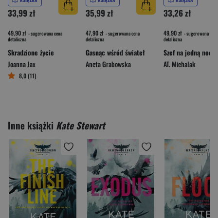
33,99 zł
35,99 zł
33,26 zł
49,90 zł
47,90 zł
49,90 zł
- sugerowana cena
- sugerowana cena
- sugerowana cena
detaliczna
detaliczna
detaliczna
Skradzione życie
Gasnąc wśród świateł
Szef na jedną noc
Joanna Jax
Aneta Grabowska
AT. Michalak
8,0 (11)
Inne książki
Kate Stewart