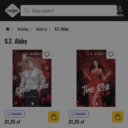
Czego szukasz?
Konto
Katalog
Autorzy
S.T. Abby
S.T. Abby
KSIĄŻKA
KSIĄŻKA
31,25 zł
31,25 zł