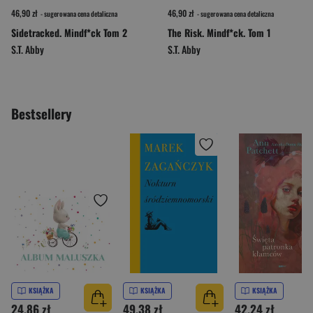
46,90 zł
46,90 zł
- sugerowana cena detaliczna
- sugerowana cena detaliczna
Sidetracked. Mindf*ck Tom 2
The Risk. Mindf*ck. Tom 1
S.T. Abby
S.T. Abby
Bestsellery
KSIĄŻKA
KSIĄŻKA
KSIĄŻKA
24,86 zł
49,38 zł
42,24 zł