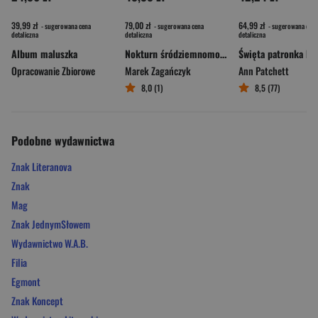
39,99 zł
79,00 zł
64,99 zł
- sugerowana cena
- sugerowana cena
- sugerowana cena
detaliczna
detaliczna
detaliczna
Album maluszka
Nokturn śródziemnomorski
Opracowanie Zbiorowe
Marek Zagańczyk
Ann Patchett
8,0 (1)
8,5 (77)
Podobne wydawnictwa
Znak Literanova
Znak
Mag
Znak JednymSłowem
Wydawnictwo W.A.B.
Filia
Egmont
Znak Koncept