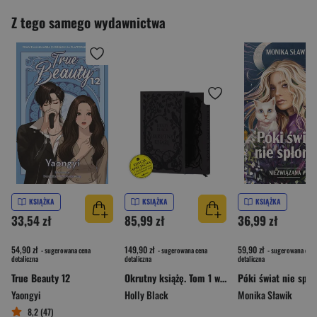
Z tego samego wydawnictwa
KSIĄŻKA
KSIĄŻKA
KSIĄŻKA
33,54 zł
85,99 zł
36,99 zł
54,90 zł
149,90 zł
59,90 zł
- sugerowana cena
- sugerowana cena
- sugerowana cena
detaliczna
detaliczna
detaliczna
True Beauty 12
Okrutny książę. Tom 1 wyd. specjalne
Yaongyi
Holly Black
Monika Sławik
8,2 (47)