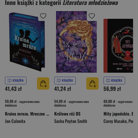
Inne książki z kategorii
Literatura młodzieżowa
KSIĄŻKA
KSIĄŻKA
KSIĄŻKA
41,43 zł
41,24 zł
56,99 zł
59,90 zł
54,99 zł
69,00 zł
- sugerowana cena
- sugerowana cena
- sugerowana cena
detaliczna
detaliczna
detaliczna
Kraina mrozu. Mroczne opowieści (ilustrowane brzegi)
Królowa róż BS
Jen Calonita
Sasha Peyton Smith
Carey Masako
,
Ponder