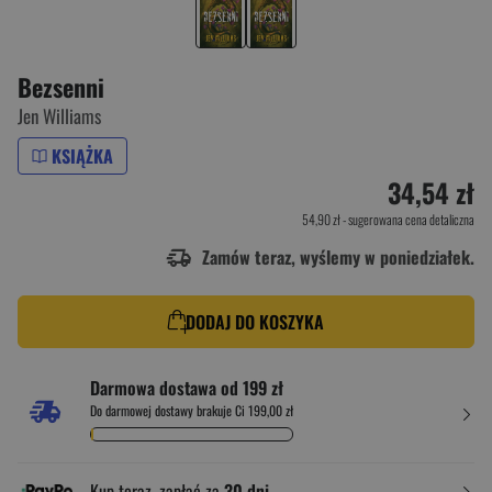
Bezsenni
Jen Williams
KSIĄŻKA
34,54 zł
54,90 zł
- sugerowana cena detaliczna
Zamów teraz, wyślemy w poniedziałek.
DODAJ DO KOSZYKA
Darmowa dostawa od 199 zł
Do darmowej dostawy brakuje Ci 199,00 zł
Kup teraz, zapłać za
30 dni