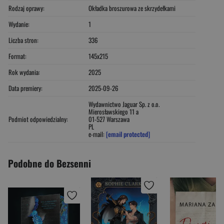
Rodzaj oprawy:
Okładka broszurowa ze skrzydełkami
Wydanie:
1
Liczba stron:
336
Format:
145x215
Rok wydania:
2025
Data premiery:
2025-09-26
Wydawnictwo Jaguar Sp. z o.o.
Mierosławskiego 11 a
Podmiot odpowiedzialny:
01-527 Warszawa
PL
e-mail:
[email protected]
Podobne do Bezsenni