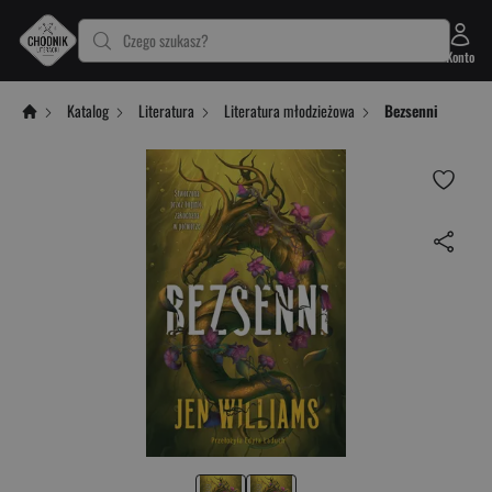
Czego szukasz?
Konto
Katalog
Literatura
Literatura młodzieżowa
Bezsenni