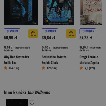
KSIĄŻKA
KSIĄŻKA
KSIĄŻKA
50,99 zł
39,84 zł
37,28 zł
79,99 zł
64,90 zł
57,90 zł
- sugerowana cena
- sugerowana cena
- sugerowana cena
detaliczna
detaliczna
detaliczna
Why Not Yesterday
Bezlitosne światło
Drogi Aaronie
Emilia Lee
Sophie Clark
Mariana Zapata
8,4 (127)
6,3 (162)
7,0 (427)
Inne książki
Jen Williams