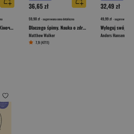
36,65 zł
32,49 zł
59,90 zł
49,99 zł
na
- sugerowana cena detaliczna
- sugerowana cena 
У пошуках чуйності. Жіночий шлях до себе / Czuła przewodniczka. Kobieca droga do siebie
Dlaczego śpimy. Nauka o zdrowym śnie i jego mocy
Matthew Walker
Anders Hansen
7,9 (4711)