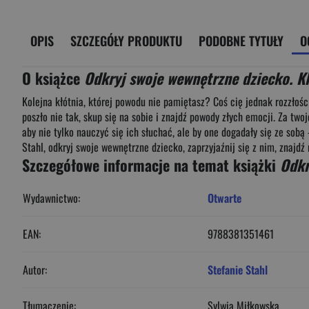
OPIS
SZCZEGÓŁY PRODUKTU
PODOBNE TYTUŁY
O
O książce
Odkryj swoje wewnętrzne dziecko. Kl
Kolejna kłótnia, której powodu nie pamiętasz? Coś cię jednak rozzłośc
poszło nie tak, skup się na sobie i znajdź powody złych emocji. Za tw
aby nie tylko nauczyć się ich słuchać, ale by one dogadały się ze sob
Stahl, odkryj swoje wewnętrzne dziecko, zaprzyjaźnij się z nim, znajdź 
Szczegółowe informacje na temat książki
Odkr
Wydawnictwo:
Otwarte
EAN:
9788381351461
Autor:
Stefanie Stahl
Tłumaczenie:
Sylwia Miłkowska