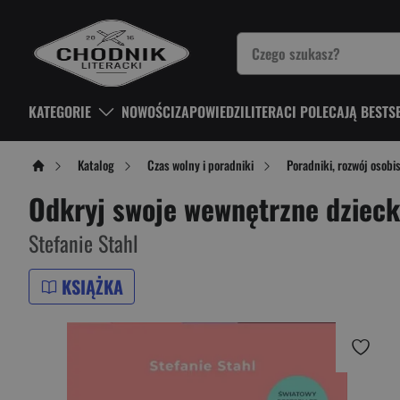
KATEGORIE
NOWOŚCI
ZAPOWIEDZI
LITERACI POLECAJĄ BESTS
Katalog
Czas wolny i poradniki
Poradniki, rozwój osobi
Odkryj swoje wewnętrzne dziecko
Stefanie Stahl
KSIĄŻKA