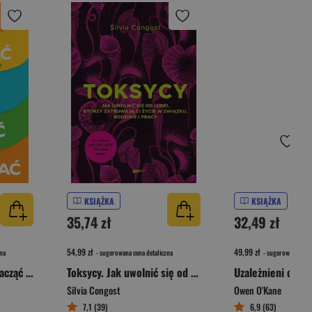
KSIĄŻKA
KSIĄŻKA
35,74 zł
32,49 zł
54,99 zł
49,99 zł
na
- sugerowana cena detaliczna
- sugerowana cena 
Jak przestać mówić i zacząć rozmawiać. Sokrates w praktyce
Toksycy. Jak uwolnić się od ludzi, którzy zatruwają ci życie w związku, rodzinie i pracy
Silvia Congost
Owen O'Kane
7,1 (39)
6,9 (63)