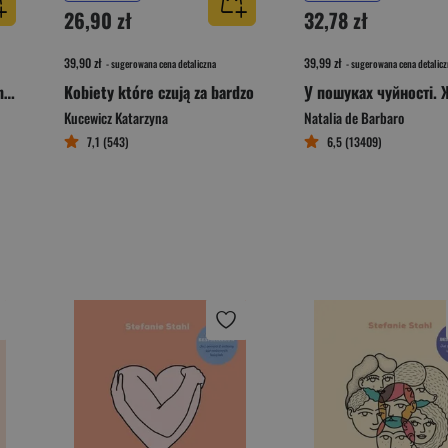
26,90 zł
32,78 zł
39,90 zł
39,99 zł
- sugerowana cena detaliczna
- sugerowana cena detalicz
Miej wyje**ne będzie Ci dane O trudnej sztuce odpuszczania
Kobiety które czują za bardzo
Kucewicz Katarzyna
Natalia de Barbaro
7,1 (543)
6,5 (13409)