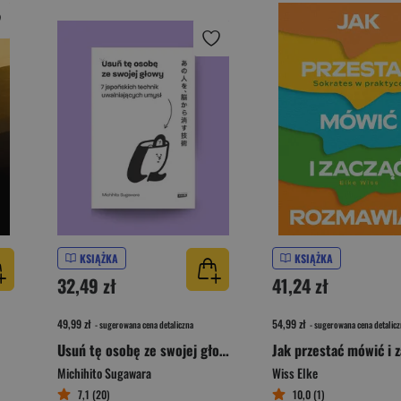
KSIĄŻKA
KSIĄŻKA
32,49 zł
41,24 zł
49,99 zł
54,99 zł
- sugerowana cena detaliczna
- sugerowana cena detalicz
Usuń tę osobę ze swojej głowy. 7 japońskich technik uwalniających umysł
Michihito Sugawara
Wiss Elke
7,1 (20)
10,0 (1)