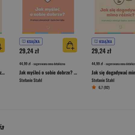
KSIĄŻKA
KSIĄŻKA
29,24 zł
29,24 zł
44,99 zł
44,99 zł
- sugerowana cena detaliczna
- sugerowana cena detalicz
Kim jesteśmy? (Prawie) wszystko, co psychologia mówi o nas
Jak myśleć o sobie dobrze? [wyd. 2]
Stefanie Stahl
Stefanie Stahl
6,7 (92)
ia