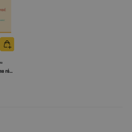
na
Jak się dogadywać mimo różnic? Instrukcja obsługi typów osobowości