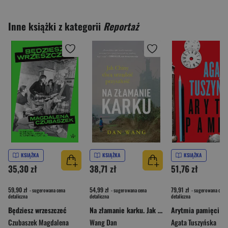
Inne książki z kategorii
Reportaż
KSIĄŻKA
KSIĄŻKA
KSIĄŻKA
35,30 zł
38,71 zł
51,76 zł
59,90 zł
54,99 zł
79,91 zł
- sugerowana cena
- sugerowana cena
- sugerowana cena
detaliczna
detaliczna
detaliczna
Będziesz wrzeszczeć
Na złamanie karku. Jak Chiny chcą urządzić przyszłość Dan Wang
Arytmia pamięci
Czubaszek Magdalena
Wang Dan
Agata Tuszyńska