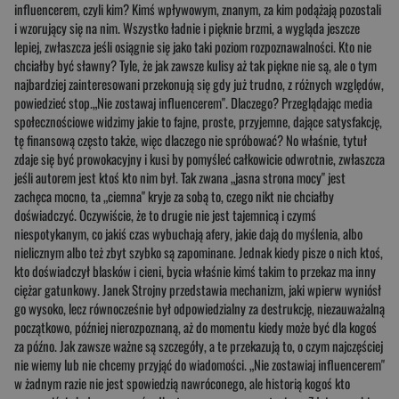
influencerem, czyli kim? Kimś wpływowym, znanym, za kim podążają pozostali
i wzorujący się na nim. Wszystko ładnie i pięknie brzmi, a wygląda jeszcze
lepiej, zwłaszcza jeśli osiągnie się jako taki poziom rozpoznawalności. Kto nie
chciałby być sławny? Tyle, że jak zawsze kulisy aż tak piękne nie są, ale o tym
najbardziej zainteresowani przekonują się gdy już trudno, z różnych względów,
powiedzieć stop.„Nie zostawaj influencerem". Dlaczego? Przeglądając media
społecznościowe widzimy jakie to fajne, proste, przyjemne, dające satysfakcję,
tę finansową często także, więc dlaczego nie spróbować? No właśnie, tytuł
zdaje się być prowokacyjny i kusi by pomyśleć całkowicie odwrotnie, zwłaszcza
jeśli autorem jest ktoś kto nim był. Tak zwana „jasna strona mocy" jest
zachęca mocno, ta „ciemna" kryje za sobą to, czego nikt nie chciałby
doświadczyć. Oczywiście, że to drugie nie jest tajemnicą i czymś
niespotykanym, co jakiś czas wybuchają afery, jakie dają do myślenia, albo
nielicznym albo też zbyt szybko są zapominane. Jednak kiedy pisze o nich ktoś,
kto doświadczył blasków i cieni, bycia właśnie kimś takim to przekaz ma inny
ciężar gatunkowy. Janek Strojny przedstawia mechanizm, jaki wpierw wyniósł
go wysoko, lecz równocześnie był odpowiedzialny za destrukcję, niezauważalną
początkowo, później nierozpoznaną, aż do momentu kiedy może być dla kogoś
za późno. Jak zawsze ważne są szczegóły, a te przekazują to, o czym najczęściej
nie wiemy lub nie chcemy przyjąć do wiadomości. „Nie zostawiaj influencerem"
w żadnym razie nie jest spowiedzią nawróconego, ale historią kogoś kto