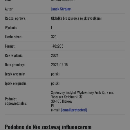
Autor:
Janek Strojny
Rodzaj oprawy:
Okładka broszurowa ze skrzydełkami
Wydanie:
I
Liczba stron:
320
Format:
140x205
Rok wydania:
2024
Data premiery:
2024-02-15
Język wydania:
polski
Język oryginału:
polski
Społeczny Instytut Wydawniczy Znak Sp. z o.o.
Tadeusza Kościuszki 37
Podmiot
30-105 Kraków
odpowiedzialny:
PL
e-mail:
[email protected]
Podobne do Nie zostawaj influencerem