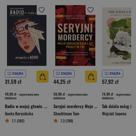
KSIĄŻKA
KSIĄŻKA
KSIĄŻKA
31,59 zł
44,25 zł
57,92 zł
49,99 zł
59,90 zł
74,99 zł
- sugerowana cena
- sugerowana cena
- sugerowana cena
detaliczna
detaliczna
detaliczna
Radio w mojej głowie. Opowieści o ADHD
Seryjni mordercy Moje dwadzieścia lat pracy w FBI
Aneta Korycińska
Shachtman Tom
Wojsiat Joanna
7,1 (282)
7,3 (700)