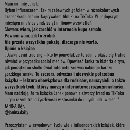
Mam na imię Janek.
Byłem influencerem. Takim zabawnych gościem w różnokolorowych
czapeczkach beanie. Nagrywałem filmiki na TikToka. W najlepszym
miesiącu miały osiemdziesiąt milionów wyświetleń.
Słowem:
wiem, jak zarobić w internecie kupę szmalu.
Powiem wam, jak to zrobić.
Ale przede wszystkim pokażę, dlaczego nie warto.
Opinie o książce
„Dawka czyni truciznę – kto by pomyślał, że to zdanie okaże się trafne
również w przypadku social mediów. Opowieść Janka to historia o tym,
jak początkowo słodki świat internetu zaczyna nabierać bardzo
gorzkiego smaku.
To szczera, odważna i niezwykle potrzebna
książka – lektura obowiązkowa dla rodziców, nauczycieli, a także
wszystkich tych, którzy marzą o internetowej rozpoznawalności.
Mam nadzieję, że tą książką Janek ponownie stworzy trend na TikToku
– tym razem trend życzliwości w stosunku do innych ludzi w sieci.”
JANINA BĄK
@janina.daily
Przeczytałam w zawodowym życiu wiele influencerskich książek, które