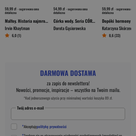
59,99 zł
54,99 zł
59,99 zł
- sugerowana cena
- sugerowana cena
- sugerowana cena
detaliczna
detaliczna
detaliczna
Malfoy. Historia najmroczniejszej rodziny czarodziejów
Córka wody. Seria CÓRKI ŻYWIOŁÓW
Irvin Khaytman
Dorota Gąsiorowska
Katarzyna Skórzews
6,0 (1)
8,6 (33)
DARMOWA DOSTAWA
za zapis do newslettera!
Nowości, promocje, inspiracje – wszystko na Twoim mailu.
*Kod jednorazowego użycia przy minimalnej wartości koszyka 89 zł.
Twój adres e-mail
*
Akceptuję
politykę prywatności
*
Zgadzam się na otrzymywanie wiadomości marketingowych (newsletter) na