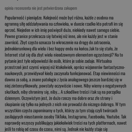
opinia recenzenta nie jest potwierdzona zakupem
Popularność i pieniądze. Kolejność może być różna, każde z osobna ma
ogromną siłę oddziaływania na człowieka, w duecie rzadko kto potrafi im się
oprzeć. Niejeden w ich imię poświęcił dużo, niekiedy nawet samego siebie.
Pewne granice przekracza się łatwiej niż inne, ale nie każdy jest w stanie
zawrócić. Zbyt często oznacza to wkroczenie na drogę do zatracenia,
jednokierunkową dla wielu i bez happy endu na końcu.Jak to się stało, że
Internet stał się dla zbyt wielu nieodzownym elementem egzystencji? Na to
pytanie jest tyle odpowiedzi ile osób, które je sobie zadaje. Wirtualna
przestrzeń jest czymś więcej niż ktokolwiek, oprócz wizjonerów fantastyczno-
naukowych, przewidywał kiedy zaczynała funkcjonować. Etap niewinności ma
dawno za sobą, a znane patologie z życia analogowego jeszcze bardziej się w
niej zintensyfikowały, powstały oczywiście i nowe. Niby wiemy o negatywnych
skutkach, niby chronimy się, niby... A szkodliwe treści i tak są na porządku
dziennym. Oczywistym jest, że dużo rzeczy ma dobre oraz złe strony i
skupianie się tylko na jednych z nich nie prowadzi do niczego dobrego. W tym
wszystkim często zapominamy o tych, którzy za tym stoją czyli twórcach
zasilających nieustannie zasoby TikToka, Instagramu, Facebooka, Youtube. Tak
naprawdę wszyscy publikujący jakiekolwiek treści na tych platformach, nawet
jeśli to robią od czasu do czasu, nimi są. Jednak nie każdy staje się