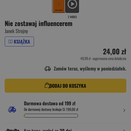
2 WIDEO
Nie zostawaj influencerem
Janek Strojny
KSIĄŻKA
24,00 zł
49,99 zł
- sugerowana cena detaliczna
Zamów teraz, wyślemy w poniedziałek.
DODAJ DO KOSZYKA
Darmowa dostawa od 199 zł
Do darmowej dostawy brakuje Ci 199,00 zł
Kup teraz, zapłać za
30 dni