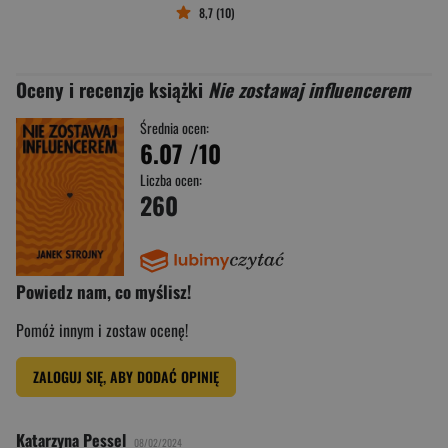
8,7 (10)
Oceny i recenzje książki
Nie zostawaj influencerem
Średnia ocen:
6.07
/10
Liczba ocen:
260
Powiedz nam, co myślisz!
Pomóż innym i zostaw ocenę!
ZALOGUJ SIĘ, ABY DODAĆ OPINIĘ
Katarzyna Pessel
08/02/2024