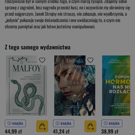
rzeczywiście był w samym środku tego, o czym marzą tysiące. Zdajemy sobie
sprawę z zagrożeń, lecz nagroda przecież kusi, no i oczywiście my obronimy się
przed najgorszym. Janek Strojny nie straszy, nie zakazuje, nie wyolbrzymia, a
„jedynie" pokazuje swoje doświadczenia i one uwidaczniają to, o czym nie
chcemy pamiętać oraz jak łatwo jesteśmy manipulowani.
Z tego samego wydawnictwa
KSIĄŻKA
KSIĄŻKA
KSIĄŻKA
44,99 zł
41,24 zł
38,99 zł