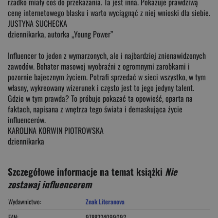
rzadko miały coś do przekazania. Ta jest inna. Pokazuje prawdziwą
cenę internetowego blasku i warto wyciągnąć z niej wnioski dla siebie.
JUSTYNA SUCHECKA
dziennikarka, autorka „Young Power”
Influencer to jeden z wymarzonych, ale i najbardziej znienawidzonych
zawodów. Bohater masowej wyobraźni z ogromnymi zarobkami i
pozornie bajecznym życiem. Potrafi sprzedać w sieci wszystko, w tym
własny, wykreowany wizerunek i często jest to jego jedyny talent.
Gdzie w tym prawda? To próbuje pokazać ta opowieść, oparta na
faktach, napisana z wnętrza tego świata i demaskująca życie
influencerów.
KAROLINA KORWIN PIOTROWSKA
dziennikarka
Szczegółowe informacje na temat książki
Nie
zostawaj influencerem
Wydawnictwo:
Znak Literanova
EAN:
9788324099092