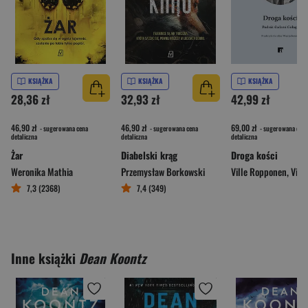
KSIĄŻKA
KSIĄŻKA
KSIĄŻKA
28,36 zł
32,93 zł
42,99 zł
46,90 zł
46,90 zł
69,00 zł
- sugerowana cena
- sugerowana cena
- sugerowana cena
detaliczna
detaliczna
detaliczna
Żar
Diabelski krąg
Droga kości
Weronika Mathia
Przemysław Borkowski
Ville Ropponen
,
Ville-Juha
7,3 (2368)
7,4 (349)
Inne książki
Dean Koontz