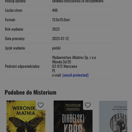
Rodzaj oprawy:
Okładka broszurowa ze skrzydełkami
Liczba stron:
448
Format:
12.0x19.0cm
Rok wydania:
2023
Data premiery:
2023-07-12
Język wydania:
polski
Wydawnictwo Albatros Sp. z o.o
Hlonda 2a/25
Podmiot odpowiedzialny:
02-972 Warszawa
PL
e-mail:
[email protected]
Podobne do Misterium