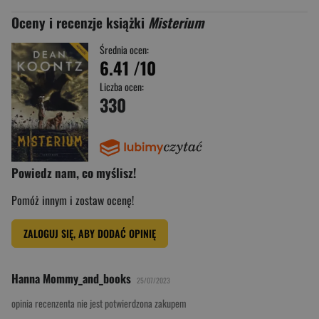
Oceny i recenzje książki
Misterium
Średnia ocen:
6.41
/10
Liczba ocen:
330
Powiedz nam, co myślisz!
Pomóż innym i zostaw ocenę!
ZALOGUJ SIĘ, ABY DODAĆ OPINIĘ
Hanna Mommy_and_books
25/07/2023
opinia recenzenta nie jest potwierdzona zakupem