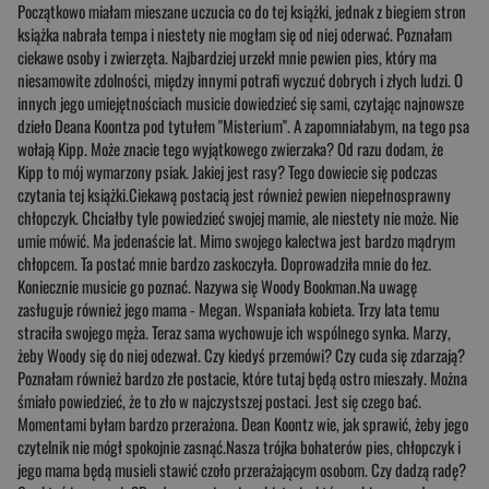
Początkowo miałam mieszane uczucia co do tej książki, jednak z biegiem stron
książka nabrała tempa i niestety nie mogłam się od niej oderwać. Poznałam
ciekawe osoby i zwierzęta. Najbardziej urzekł mnie pewien pies, który ma
niesamowite zdolności, między innymi potrafi wyczuć dobrych i złych ludzi. O
innych jego umiejętnościach musicie dowiedzieć się sami, czytając najnowsze
dzieło Deana Koontza pod tytułem "Misterium". A zapomniałabym, na tego psa
wołają Kipp. Może znacie tego wyjątkowego zwierzaka? Od razu dodam, że
Kipp to mój wymarzony psiak. Jakiej jest rasy? Tego dowiecie się podczas
czytania tej książki.Ciekawą postacią jest również pewien niepełnosprawny
chłopczyk. Chciałby tyle powiedzieć swojej mamie, ale niestety nie może. Nie
umie mówić. Ma jedenaście lat. Mimo swojego kalectwa jest bardzo mądrym
chłopcem. Ta postać mnie bardzo zaskoczyła. Doprowadziła mnie do łez.
Koniecznie musicie go poznać. Nazywa się Woody Bookman.Na uwagę
zasługuje również jego mama - Megan. Wspaniała kobieta. Trzy lata temu
straciła swojego męża. Teraz sama wychowuje ich wspólnego synka. Marzy,
żeby Woody się do niej odezwał. Czy kiedyś przemówi? Czy cuda się zdarzają?
Poznałam również bardzo złe postacie, które tutaj będą ostro mieszały. Można
śmiało powiedzieć, że to zło w najczystszej postaci. Jest się czego bać.
Momentami byłam bardzo przerażona. Dean Koontz wie, jak sprawić, żeby jego
czytelnik nie mógł spokojnie zasnąć.Nasza trójka bohaterów pies, chłopczyk i
jego mama będą musieli stawić czoło przerażającym osobom. Czy dadzą radę?