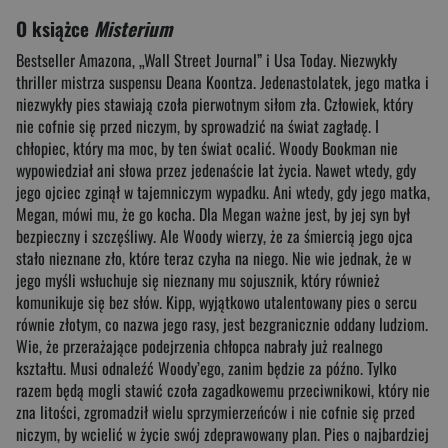
O książce
Misterium
Bestseller Amazona, „Wall Street Journal” i Usa Today. Niezwykły
thriller mistrza suspensu Deana Koontza. Jedenastolatek, jego matka i
niezwykły pies stawiają czoła pierwotnym siłom zła. Człowiek, który
nie cofnie się przed niczym, by sprowadzić na świat zagładę. I
chłopiec, który ma moc, by ten świat ocalić. Woody Bookman nie
wypowiedział ani słowa przez jedenaście lat życia. Nawet wtedy, gdy
jego ojciec zginął w tajemniczym wypadku. Ani wtedy, gdy jego matka,
Megan, mówi mu, że go kocha. Dla Megan ważne jest, by jej syn był
bezpieczny i szczęśliwy. Ale Woody wierzy, że za śmiercią jego ojca
stało nieznane zło, które teraz czyha na niego. Nie wie jednak, że w
jego myśli wsłuchuje się nieznany mu sojusznik, który również
komunikuje się bez słów. Kipp, wyjątkowo utalentowany pies o sercu
równie złotym, co nazwa jego rasy, jest bezgranicznie oddany ludziom.
Wie, że przerażające podejrzenia chłopca nabrały już realnego
kształtu. Musi odnaleźć Woody’ego, zanim będzie za późno. Tylko
razem będą mogli stawić czoła zagadkowemu przeciwnikowi, który nie
zna litości, zgromadził wielu sprzymierzeńców i nie cofnie się przed
niczym, by wcielić w życie swój zdeprawowany plan. Pies o najbardziej