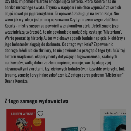
Czy ktoś im pomoże?Bardzo emocjonująca historia, która zabiera nas do
bardzo mrocznego świata. Trzyma w napięciu i nie chce wypuścić ze swoich
objęć nawet po jej przeczytaniu. Ta opowieść zasługuje na ekranizację. Nie
wiem jak wy, ale ja jestem nią oczarowana.Czy tym razem wygra zło?Dean
Koontz - mistrz suspensu powrócił w znakomitym stylu. Jeżeli znacie jego
wcześniejszą twórczość, to nie powinniście nudzić się, czytając "Misterium".
Warto poznać tę historię.Autor w ciekawy sposób buduje napięcie. Niektórzy z
jego bohaterów sięgają do darknetu. Co z tego wyniknie? Zapewne nic
dobrego.Jeżeli lubicie thrillery, to nie powinniście przegapić tego tytułu.W tej
historii znajdziecie: eksperymenty dotyczący długowieczności, szalonych
naukowców, walkę dobra ze złem, napięcie, emocje, wartką akcję z jej
niesamowitymi zwrotami, łzy, ciekawych bohaterów, niezwykłe zwierzęta, ból,
traumę, zemstę i oryginalne zakończenie.Z całego serca polecam "Misterium"
Deana Koontza.
Z tego samego wydawnictwa