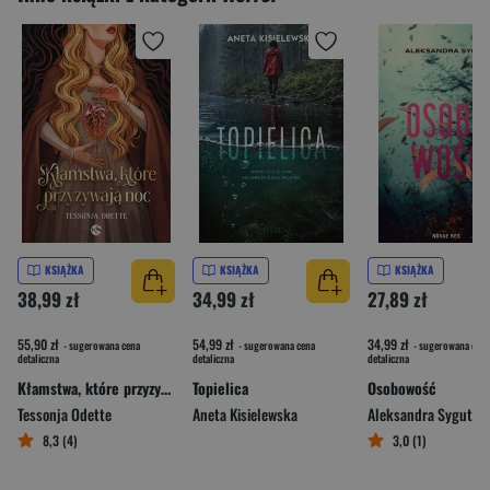
KSIĄŻKA
KSIĄŻKA
KSIĄŻKA
38,99 zł
34,99 zł
27,89 zł
55,90 zł
54,99 zł
34,99 zł
- sugerowana cena
- sugerowana cena
- sugerowana cena
detaliczna
detaliczna
detaliczna
Kłamstwa, które przyzywają noc
Topielica
Osobowość
Tessonja Odette
Aneta Kisielewska
Aleksandra Sygut
8,3 (4)
3,0 (1)