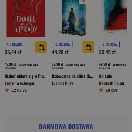
KSIĄŻKA
KSIĄŻKA
KSIĄŻKA
35,44 zł
44,28 zł
35,45 zł
49,90 zł
59,90 zł
49,90 zł
- sugerowana cena
- sugerowana cena
- sugerowana cena
detaliczna
detaliczna
detaliczna
Diabeł ubiera się u Prady
Dziewczyna na klifie (barwione krawędzie)
Gniazdo
Lauren Weisberger
Lucinda Riley
Odonnell Roisin
6,2 (18188)
7,8 (304)
DARMOWA DOSTAWA