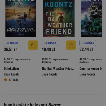
KSIĄŻKA
KSIĄŻKA
KSIĄŻKA
36,51 zł
40,49 zł
32,44 zł
47,90 zł
49,99 zł
44,90 zł
- sugerowana cena
- sugerowana cena
- sugerowana cena
detaliczna
detaliczna
detaliczna
Quicksilver
The Bad Weather Friend wer. angielska
Dom na końcu świa
Dean Koontz
Dean Koontz
Dean Koontz
5,7 (84)
Inne książki z kategorii
Horror