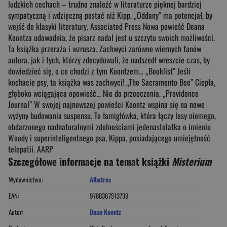
ludzkich cechach – trudno znaleźć w literaturze pięknej bardziej
sympatyczną i wdzięczną postać niż Kipp. „Oddany” ma potencjał, by
wejść do klasyki literatury. Associated Press Nowa powieść Deana
Koontza udowadnia, że pisarz nadal jest u szczytu swoich możliwości.
Ta książka przeraża i wzrusza. Zachwyci zarówno wiernych fanów
autora, jak i tych, którzy zdecydowali, że nadszedł wreszcie czas, by
dowiedzieć się, o co chodzi z tym Koontzem... „Booklist” Jeśli
kochacie psy, ta książka was zachwyci! „The Sacramento Bee” Ciepła,
głęboko wciągająca opowieść... Nie do przeoczenia. „Providence
Journal” W swojej najnowszej powieści Koontz wspina się na nowe
wyżyny budowania suspensu. To łamigłówka, która łączy losy niemego,
obdarzonego nadnaturalnymi zdolnościami jedenastolatka o imieniu
Woody i superinteligentnego psa, Kippa, posiadającego umiejętność
telepatii. AARP
Szczegółowe informacje na temat książki
Misterium
Wydawnictwo:
Albatros
EAN:
9788367513739
Autor:
Dean Koontz