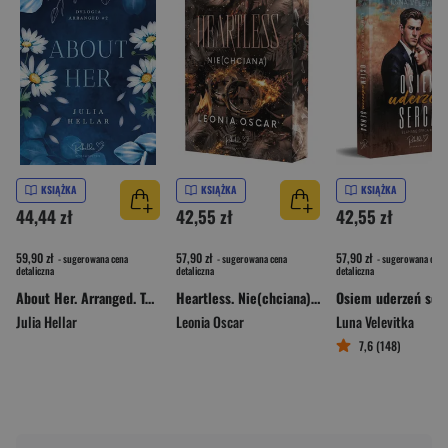
KSIĄŻKA
KSIĄŻKA
KSIĄŻKA
44,44 zł
42,55 zł
42,55 zł
59,90 zł
57,90 zł
57,90 zł
- sugerowana cena
- sugerowana cena
- sugerowana cena
detaliczna
detaliczna
detaliczna
About Her. Arranged. Tom 2
Heartless. Nie(chciana). Cykl Trzy Gwiazdy. Tom 2 (ilustrowane brzegi)
Osiem uderzeń ser
Julia Hellar
Leonia Oscar
Luna Velevitka
7,6 (148)