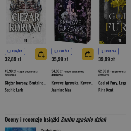
KSIĄŻKA
KSIĄŻKA
KSIĄŻKA
32,89 zł
35,99 zł
39,99 zł
49,90 zł
54,90 zł
62,90 zł
- sugerowana cena
- sugerowana cena
- sugerowana cena
detaliczna
detaliczna
detaliczna
Ciężar korony. Brutalne dziedzictwo. Tom 6
Krwawe igrzyska. Krwawe dziedzictwo. Tom 2
Sophie Lark
Jasmine Mas
Rina Kent
Oceny i recenzje książki
Zanim zgaśnie dzień
Średnia ocen: