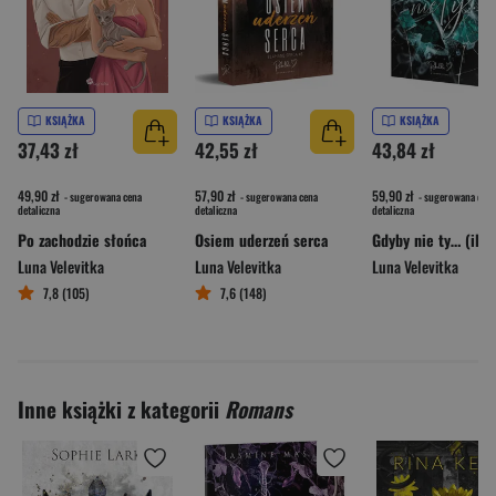
KSIĄŻKA
KSIĄŻKA
KSIĄŻKA
37,43 zł
42,55 zł
43,84 zł
49,90 zł
57,90 zł
59,90 zł
- sugerowana cena
- sugerowana cena
- sugerowana cena
detaliczna
detaliczna
detaliczna
Po zachodzie słońca
Osiem uderzeń serca
Luna Velevitka
Luna Velevitka
Luna Velevitka
7,8 (105)
7,6 (148)
Inne książki z kategorii
Romans