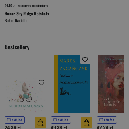
54,90 zł
- sugerowana cena detaliczna
Honor. Sky Ridge Hotshots
Baker Danielle
Bestsellery
KSIĄŻKA
KSIĄŻKA
KSIĄŻKA
24,86 zł
49,38 zł
42,24 zł