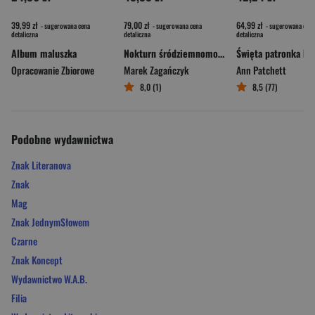
39,99 zł
79,00 zł
64,99 zł
- sugerowana cena
- sugerowana cena
- sugerowana cena
detaliczna
detaliczna
detaliczna
Album maluszka
Nokturn śródziemnomorski
Opracowanie Zbiorowe
Marek Zagańczyk
Ann Patchett
8,0 (1)
8,5 (77)
Podobne wydawnictwa
Znak Literanova
Znak
Mag
Znak JednymSłowem
Czarne
Znak Koncept
Wydawnictwo W.A.B.
Filia