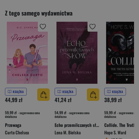
Z tego samego wydawnictwa
KSIĄŻKA
KSIĄŻKA
KSIĄŻKA
44,99 zł
41,24 zł
38,99 zł
59,99 zł
54,99 zł
59,99 zł
- sugerowana cena
- sugerowana cena
- sugerowana cena
detaliczna
detaliczna
detaliczna
Przewaga
Echo przemilczanych słów
Curto Chelsea
Lena M. Bielska
Hope S. Ward