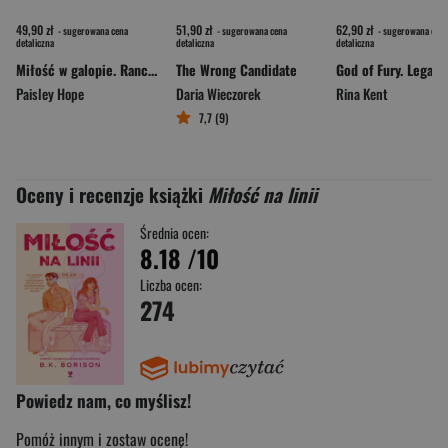
49,90 zł
51,90 zł
62,90 zł
- sugerowana cena
- sugerowana cena
- sugerowana cena
detaliczna
detaliczna
detaliczna
Miłość w galopie. Ranczo Srebrzyste Sosny. Tom 3
The Wrong Candidate
Paisley Hope
Daria Wieczorek
Rina Kent
7,7 (9)
Oceny i recenzje książki
Miłość na linii
Średnia ocen:
8.18
/10
Liczba ocen:
274
Powiedz nam, co myślisz!
Pomóż innym i zostaw ocenę!