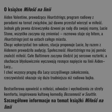
O książce
Miłość na linii
Aiden Valentine, prowadzący
Heartstrings
, program radiowy z
poradami na temat związków, już dawno przestał wierzyć w miłość.
Jednak gdy pewna dziewczynka dzwoni po radę dla swojej mamy, Lucie
Stone, wszystko zaczyna się zmieniać – rozmowa staje się hitem, a
Heartstrings
jest na ustach całego miasta.
Chcąc wykorzystać ten sukces, stacja proponuje Lucie, by razem z
Aidenem prowadziła audycję. Społeczność
Heartstrings
ma jej pomóc
znaleźć miłość. Całe Baltimore zaczyna śledzić jej sercowe rozterki, a
słuchacze błyskawicznie wyczuwają rosnące napięcie na linii Aiden–
Lucy…
I choć wszyscy pragną dla Lucy szczęśliwego zakończenia,
rzeczywistość okazuje się dużo trudniejsza niż radiowa bajka.
Bestsellerowa opowieść o miłości, odwadze i wychodzeniu ze strefy
komfortu, inspirowana kultową komedią
Bezsenność w Seattle
.
Szczegółowe informacje na temat książki
Miłość na
linii