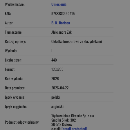
Wydawnictwo:
Uniesienia
EAN:
9788383990415
Autor:
B. K. Borison
Tłumaczenie:
Aleksandra Żak
Rodzaj oprawy:
Okładka broszurowa ze skrzydełkami
Wydanie:
I
Liczba stron:
440
Format:
135x205
Rok wydania:
2026
Data premiery:
2026-04-22
Język wydania:
polski
Język oryginału:
angielski
Wydawnictwo Otwarte Sp. z o.o.
Smolki 5 lok. 302
Podmiot odpowiedzialny:
30-513 Kraków
e-mail:
[email protected]