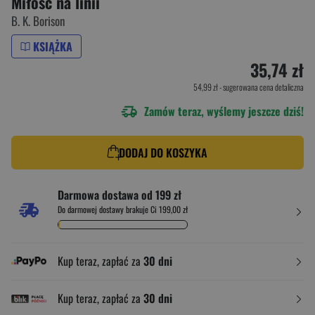
Miłość na linii
B. K. Borison
KSIĄŻKA
35,74 zł
54,99 zł
- sugerowana cena detaliczna
Zamów teraz, wyślemy jeszcze dziś!
DODAJ DO KOSZYKA
Darmowa dostawa od 199 zł
Do darmowej dostawy brakuje Ci 199,00 zł
Kup teraz, zapłać za
30 dni
Kup teraz, zapłać za
30 dni