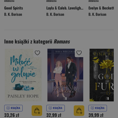
detaliczna
detaliczna
detaliczna
Good Spirits
Layla & Caleb. Lovelight Farms. Tom 3
B. K. Borison
B. K. Borison
B. K. Borison
Inne książki z kategorii
Romans
KSIĄŻKA
KSIĄŻKA
KSIĄŻKA
33,26 zł
32,99 zł
39,99 zł