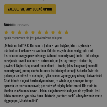
ZALOGUJ SIĘ, ABY DODAĆ OPINIĘ
Anonim
29/04/2026
Twoja ocena: Beznadziejna 1/10"
Twoja ocena: Bardzo słaba 2/10"
Twoja ocena: Słaba 3/10"
Twoja ocena: Może być 4/10"
Twoja ocena: Przeciętna 5/10"
Twoja ocena: Dobra 6/10"
Twoja ocena: Bardzo dobra 7/10"
Twoja ocena: Rewelacyjna 8/10"
Twoja ocena: Wybitna 9/10"
Twoja ocena: Arcydzieło 10/10"
opinia recenzenta nie jest potwierdzona zakupem
„Miłość na linii” B.K. Borison to jedna z tych książek, które czyta się z
uśmiechem i lekkim wzruszeniem. Od pierwszych stron wciągnęła mnie
historia radiowego prowadzącego Aidena i romantycznej Lucie – ich relacja
rozwija się powoli, ale bardzo naturalnie, co jest ogromnym atutem tej
powieści. Najbardziej urzekł mnie klimat – trochę jak w klasycznej komedii
romantycznej, pełnej ciepła, humoru i subtelnych emocji. Autorka świetnie
pokazuje, że miłość to nie bajka, tylko proces wymagający odwagi i otwartości.
Choć fabuła nie jest bardzo dynamiczna, to właśnie jej spokojne tempo
sprawia, że można naprawdę poczuć więź między bohaterami. Dla mnie to
idealna książka na wieczór – lekka, ale jednocześnie dająca do myślenia. Jeśli
lubisz romanse typu slow burn i historie „comfort book”, zdecydowanie warto
sięgnąć po „Miłość na linii”.