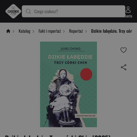
Czego szukasz?
Konto
Katalog
Fakt i reportaż
Reportaż
Dzikie łabędzie. Trzy córk