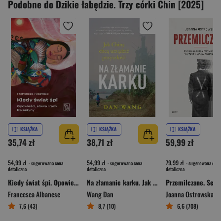
Podobne do Dzikie łabędzie. Trzy córki Chin [2025]
KSIĄŻKA
KSIĄŻKA
KSIĄŻKA
35,74 zł
38,71 zł
59,99 zł
54,99 zł
54,99 zł
79,99 zł
- sugerowana cena
- sugerowana cena
- sugerowana cena
detaliczna
detaliczna
detaliczna
Kiedy świat śpi. Opowieści, słowa i rany Palestyny
Na złamanie karku. Jak Chiny chcą urządzić przyszłość Dan Wang
Francesca Albanese
Wang Dan
Joanna Ostrowska
7,6 (43)
8,7 (10)
6,6 (708)