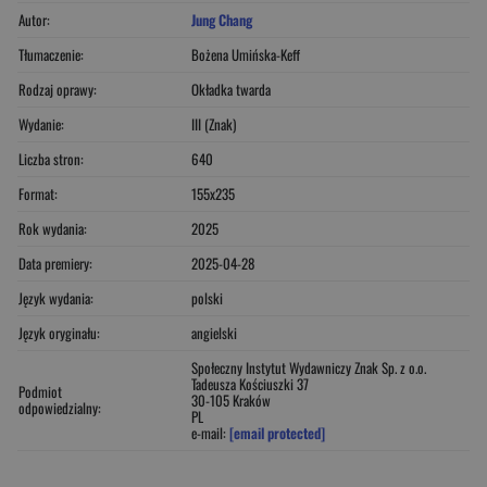
Autor:
Jung Chang
Tłumaczenie:
Bożena Umińska-Keff
Rodzaj oprawy:
Okładka twarda
Wydanie:
III (Znak)
Liczba stron:
640
Format:
155x235
Rok wydania:
2025
Data premiery:
2025-04-28
Język wydania:
polski
Język oryginału:
angielski
Społeczny Instytut Wydawniczy Znak Sp. z o.o.
Tadeusza Kościuszki 37
Podmiot
30-105 Kraków
odpowiedzialny:
PL
e-mail:
[email protected]