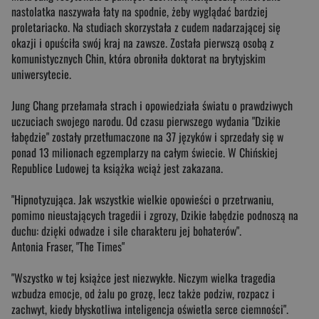
nastolatka naszywała łaty na spodnie, żeby wyglądać bardziej
proletariacko. Na studiach skorzystała z cudem nadarzającej się
okazji i opuściła swój kraj na zawsze. Została pierwszą osobą z
komunistycznych Chin, która obroniła doktorat na brytyjskim
uniwersytecie.
Jung Chang przełamała strach i opowiedziała światu o prawdziwych
uczuciach swojego narodu. Od czasu pierwszego wydania "Dzikie
łabędzie" zostały przetłumaczone na 37 języków i sprzedały się w
ponad 13 milionach egzemplarzy na całym świecie. W Chińskiej
Republice Ludowej ta książka wciąż jest zakazana.
"Hipnotyzująca. Jak wszystkie wielkie opowieści o przetrwaniu,
pomimo nieustających tragedii i zgrozy, Dzikie łabędzie podnoszą na
duchu: dzięki odwadze i sile charakteru jej bohaterów".
Antonia Fraser, "The Times"
"Wszystko w tej książce jest niezwykłe. Niczym wielka tragedia
wzbudza emocje, od żalu po grozę, lecz także podziw, rozpacz i
zachwyt, kiedy błyskotliwa inteligencja oświetla serce ciemności".