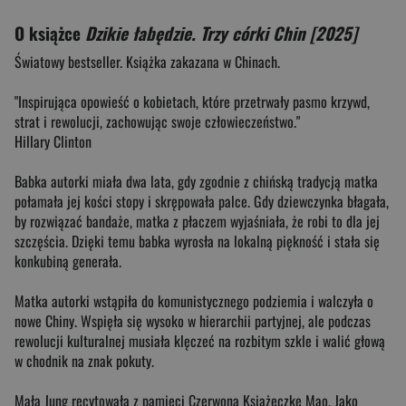
O książce
Dzikie łabędzie. Trzy córki Chin [2025]
Światowy bestseller. Książka zakazana w Chinach.
"Inspirująca opowieść o kobietach, które przetrwały pasmo krzywd,
strat i rewolucji, zachowując swoje człowieczeństwo."
Hillary Clinton
Babka autorki miała dwa lata, gdy zgodnie z chińską tradycją matka
połamała jej kości stopy i skrępowała palce. Gdy dziewczynka błagała,
by rozwiązać bandaże, matka z płaczem wyjaśniała, że robi to dla jej
szczęścia. Dzięki temu babka wyrosła na lokalną piękność i stała się
konkubiną generała.
Matka autorki wstąpiła do komunistycznego podziemia i walczyła o
nowe Chiny. Wspięła się wysoko w hierarchii partyjnej, ale podczas
rewolucji kulturalnej musiała klęczeć na rozbitym szkle i walić głową
w chodnik na znak pokuty.
Mała Jung recytowała z pamięci Czerwoną Książeczkę Mao. Jako