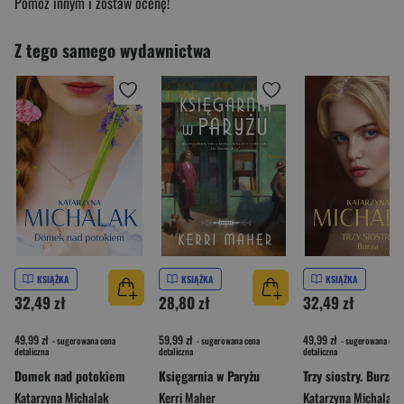
Pomóż innym i zostaw ocenę!
Z tego samego wydawnictwa
KSIĄŻKA
KSIĄŻKA
KSIĄŻKA
32,49 zł
28,80 zł
32,49 zł
49,99 zł
59,99 zł
49,99 zł
- sugerowana cena
- sugerowana cena
- sugerowana cena
detaliczna
detaliczna
detaliczna
Domek nad potokiem
Księgarnia w Paryżu
Trzy siostry. Burza
Katarzyna Michalak
Kerri Maher
Katarzyna Michalak