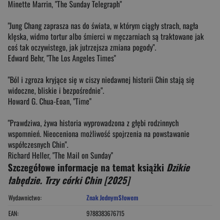
Minette Marrin, "The Sunday Telegraph"
"Jung Chang zaprasza nas do świata, w którym ciągły strach, nagła
klęska, widmo tortur albo śmierci w męczarniach są traktowane jak
coś tak oczywistego, jak jutrzejsza zmiana pogody".
Edward Behr, "The Los Angeles Times"
"Ból i zgroza kryjące się w ciszy niedawnej historii Chin stają się
widoczne, bliskie i bezpośrednie".
Howard G. Chua-Eoan, "Time"
"Prawdziwa, żywa historia wyprowadzona z głębi rodzinnych
wspomnień. Nieoceniona możliwość spojrzenia na powstawanie
współczesnych Chin".
Richard Heller, "The Mail on Sunday"
Szczegółowe informacje na temat książki
Dzikie
łabędzie. Trzy córki Chin [2025]
Wydawnictwo:
Znak JednymSłowem
EAN:
9788383676715