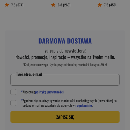
7,5 (374)
6,8 (269)
7,5 (450)
DARMOWA DOSTAWA
za zapis do newslettera!
Nowości, promocje, inspiracje – wszystko na Twoim mailu.
*Kod jednorazowego użycia przy minimalnej wartości koszyka 89 zł.
Twój adres e-mail
*
Akceptuję
politykę prywatności
*
Zgadzam się na otrzymywanie wiadomości marketingowych (newsletter) na
podany
e-mail
na zasadach określonych w
regulaminie
.
ZAPISZ SIĘ