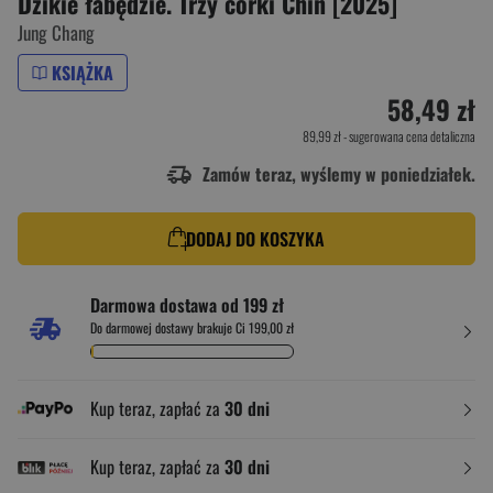
Dzikie łabędzie. Trzy córki Chin [2025]
Jung Chang
KSIĄŻKA
58,49 zł
89,99 zł
- sugerowana cena detaliczna
Zamów teraz, wyślemy w poniedziałek.
DODAJ DO KOSZYKA
Darmowa dostawa od 199 zł
Do darmowej dostawy brakuje Ci 199,00 zł
Kup teraz, zapłać za
30 dni
Kup teraz, zapłać za
30 dni