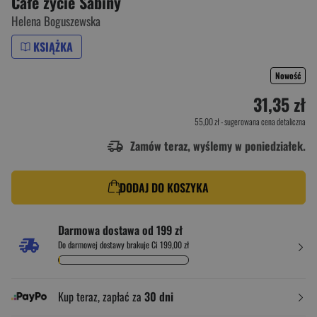
Całe życie Sabiny
Helena Boguszewska
KSIĄŻKA
Nowość
31,35 zł
55,00 zł
- sugerowana cena detaliczna
Zamów teraz, wyślemy w poniedziałek.
DODAJ DO KOSZYKA
Darmowa dostawa od 199 zł
Do darmowej dostawy brakuje Ci 199,00 zł
Kup teraz, zapłać za
30 dni