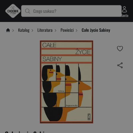
Czego szukasz?
Konto
Katalog
Literatura
Powieści
Całe życie Sabiny