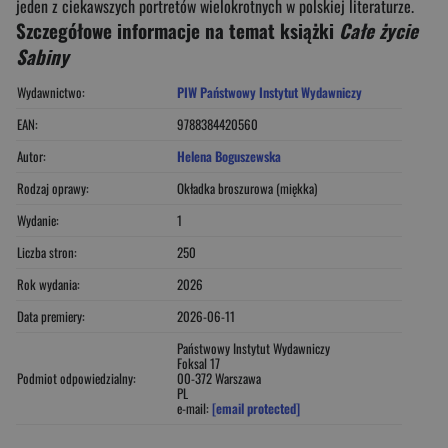
jeden z ciekawszych portretów wielokrotnych w polskiej literaturze.
Szczegółowe informacje na temat książki
Całe życie
Sabiny
Wydawnictwo:
PIW Państwowy Instytut Wydawniczy
EAN:
9788384420560
Autor:
Helena Boguszewska
Rodzaj oprawy:
Okładka broszurowa (miękka)
Wydanie:
1
Liczba stron:
250
Rok wydania:
2026
Data premiery:
2026-06-11
Państwowy Instytut Wydawniczy
Foksal 17
Podmiot odpowiedzialny:
00-372 Warszawa
PL
e-mail:
[email protected]