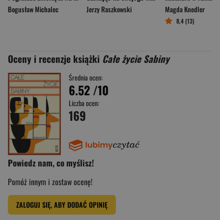
Bogusław Michalec
Jerzy Raszkowski
Magda Knedler
8,4 (13)
Oceny i recenzje książki
Całe życie Sabiny
Średnia ocen:
6.52
/10
Liczba ocen:
169
Powiedz nam, co myślisz!
Pomóż innym i zostaw ocenę!
ZALOGUJ SIĘ, ABY DODAĆ OPINIĘ