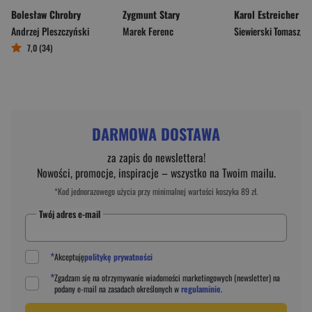
Bolesław Chrobry
Zygmunt Stary
Karol Estreicher
Andrzej Pleszczyński
Marek Ferenc
Siewierski Tomasz
,
Artu
7,0 (34)
DARMOWA DOSTAWA
za zapis do newslettera!
Nowości, promocje, inspiracje – wszystko na Twoim mailu.
*Kod jednorazowego użycia przy minimalnej wartości koszyka 89 zł.
Twój adres e-mail
*
Akceptuję
politykę prywatności
*
Zgadzam się na otrzymywanie wiadomości marketingowych (newsletter) na
podany
e-mail
na zasadach określonych w
regulaminie
.