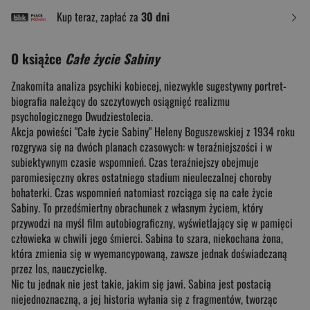
Kup teraz, zapłać za
30 dni
O książce
Całe życie Sabiny
Znakomita analiza psychiki kobiecej, niezwykle sugestywny portret-
biografia należący do szczytowych osiągnięć realizmu
psychologicznego Dwudziestolecia.
Akcja powieści "Całe życie Sabiny" Heleny Boguszewskiej z 1934 roku
rozgrywa się na dwóch planach czasowych: w teraźniejszości i w
subiektywnym czasie wspomnień. Czas teraźniejszy obejmuje
paromiesięczny okres ostatniego stadium nieuleczalnej choroby
bohaterki. Czas wspomnień natomiast rozciąga się na całe życie
Sabiny. To przedśmiertny obrachunek z własnym życiem, który
przywodzi na myśl film autobiograficzny, wyświetlający się w pamięci
człowieka w chwili jego śmierci. Sabina to szara, niekochana żona,
która zmienia się w wyemancypowaną, zawsze jednak doświadczaną
przez los, nauczycielkę.
Nic tu jednak nie jest takie, jakim się jawi. Sabina jest postacią
niejednoznaczną, a jej historia wyłania się z fragmentów, tworząc