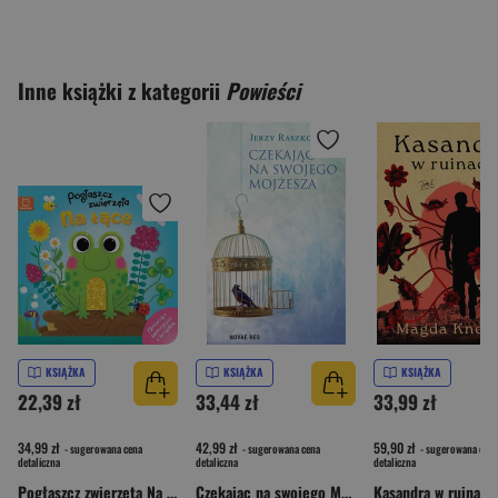
Inne książki z kategorii
Powieści
KSIĄŻKA
KSIĄŻKA
KSIĄŻKA
22,39 zł
33,44 zł
33,99 zł
34,99 zł
42,99 zł
59,90 zł
- sugerowana cena
- sugerowana cena
- sugerowana cena
detaliczna
detaliczna
detaliczna
Pogłaszcz zwierzęta Na łące. Książeczka sensoryczna z brokatem
Czekając na swojego Mojżesza