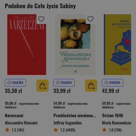
Podobne do Całe życie Sabiny
KSIĄŻKA
KSIĄŻKA
KSIĄŻKA
35,30 zł
33,99 zł
42,99 zł
59,00 zł
54,99 zł
59,90 zł
- sugerowana cena
- sugerowana cena
- sugerowana cena
detaliczna
detaliczna
detaliczna
Narzeczeni
Przekleństwa niewinności
Tristan 1946
Alessandro Manzoni
Jeffrey Eugenides
Maria Kuncewiczowa
7,2 (181)
7,2 (4435)
7,0 (736)