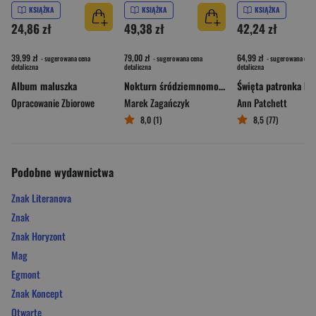
KSIĄŻKA
KSIĄŻKA
KSIĄŻKA
24,86 zł
49,38 zł
42,24 zł
39,99 zł
79,00 zł
64,99 zł
- sugerowana cena
- sugerowana cena
- sugerowana cena
detaliczna
detaliczna
detaliczna
Album maluszka
Nokturn śródziemnomorski
Opracowanie Zbiorowe
Marek Zagańczyk
Ann Patchett
8,0 (1)
8,5 (77)
Podobne wydawnictwa
Znak Literanova
Znak
Znak Horyzont
Mag
Egmont
Znak Koncept
Otwarte