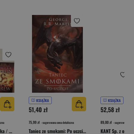
KSIĄŻKA
KSIĄŻKA
51,40 zł
52,58 zł
75,99 zł
89,00 zł
czna
- sugerowana cena detaliczna
- sugerowana cena 
Pakiet Panowanie smoka / Ogień i krew. Tom 1-2
Taniec ze smokami: Po uczcie [Nowa okładka nieserialowa]
KANT Sp. z o.o.