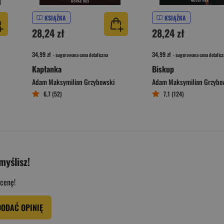
KSIĄŻKA
KSIĄŻKA
28,24 zł
28,24 zł
34,99 zł
34,99 zł
- sugerowana cena detaliczna
- sugerowana cena detalicz
Kapłanka
Biskup
Adam Maksymilian Grzybowski
Adam Maksymilian Grzybo
6,7 (52)
7,1 (124)
myślisz!
cenę!
DODAĆ OPINIĘ