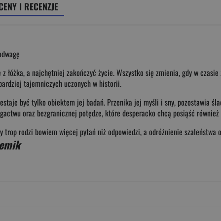
CENY I RECENZJE
 odwagę
 z łóżka, a najchętniej zakończyć życie. Wszystko się zmienia, gdy w czasi
ardziej tajemniczych uczonych w historii.
zestaje być tylko obiektem jej badań. Przenika jej myśli i sny, pozostawia ś
gactwu oraz bezgranicznej potędze, które desperacko chcą posiąść również b
 trop rodzi bowiem więcej pytań niż odpowiedzi, a odróżnienie szaleństwa o
emik