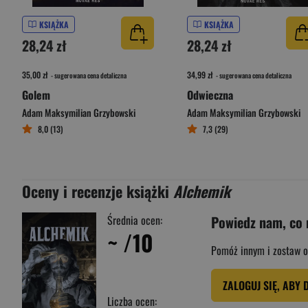
KSIĄŻKA
KSIĄŻKA
28,24 zł
28,24 zł
35,00 zł
34,99 zł
- sugerowana cena detaliczna
- sugerowana cena detaliczna
Golem
Odwieczna
Adam Maksymilian Grzybowski
Adam Maksymilian Grzybowski
8,0 (13)
7,3 (29)
Oceny i recenzje książki
Alchemik
Średnia ocen:
Powiedz nam, co 
~
/10
Pomóż innym i zostaw o
ZALOGUJ SIĘ, ABY 
Liczba ocen: