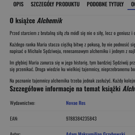
OPIS
SZCZEGÓŁY PRODUKTU
PODOBNE TYTUŁY
O
O książce
Alchemik
Przed starciem z brutalną siłą zła módl się nie o siłę, lecz o geniusz i
Każdego ranka Maria stacza ciężką bitwę z pokusą, by nie podnosić się
napisać o Michale Sędziwoju, renesansowym alchemiku i jednym z najb
Im głębiej Maria zanurza się w jego historię, tym bardziej Sędziwój pr
się przenikać. Droga wiedzie ku wielkiej tajemnicy, nieprzebranemu bo
Na poznanie tajemnicy alchemika trzeba jednak zasłużyć. Każdy kolejny
Szczegółowe informacje na temat książki
Alch
Wydawnictwo:
Novae Res
EAN:
9788384235843
Autor:
Adam Maksymilian Grzybowski