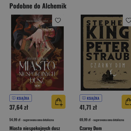
Podobne do Alchemik
KSIĄŻKA
KSIĄŻKA
37,64 zł
41,71 zł
54,99 zł
69,99 zł
- sugerowana cena detaliczna
- sugerowana cena detaliczna
Miasto niespokojnych dusz
Czarny Dom