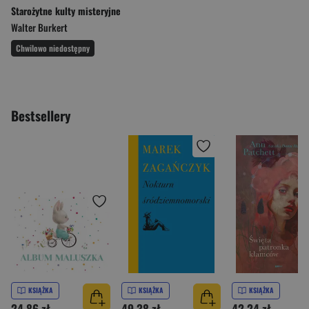
Starożytne kulty misteryjne
Walter Burkert
Chwilowo niedostępny
Bestsellery
KSIĄŻKA
KSIĄŻKA
KSIĄŻKA
24,86 zł
49,38 zł
42,24 zł