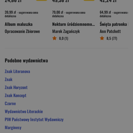
39,99 zł
79,00 zł
64,99 zł
- sugerowana cena
- sugerowana cena
- sugerowana cena
detaliczna
detaliczna
detaliczna
Album maluszka
Nokturn śródziemnomorski
Opracowanie Zbiorowe
Marek Zagańczyk
Ann Patchett
8,0 (1)
8,5 (77)
Podobne wydawnictwa
Znak Literanova
Znak
Znak Horyzont
Znak Koncept
Czarne
Wydawnictwo Literackie
PIW Państwowy Instytut Wydawniczy
Marginesy