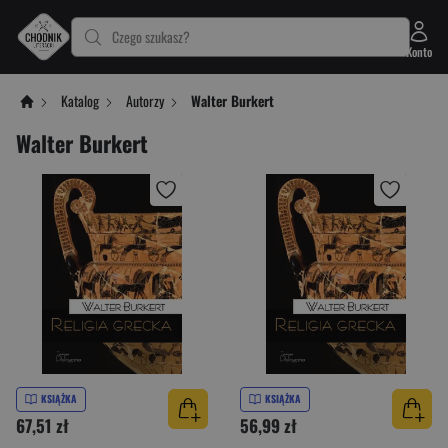
Czego szukasz?
Konto
Katalog
Autorzy
Walter Burkert
Walter Burkert
KSIĄŻKA
KSIĄŻKA
67,51 zł
56,99 zł