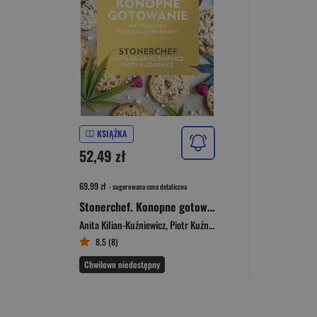
KSIĄŻKA
52,49 zł
69,99 zł
- sugerowana cena detaliczna
Stonerchef. Konopne gotowanie
Anita Kilian-Kuźniewicz
,
Piotr Kuźniewicz
8,5 (8)
Chwilowo niedostępny