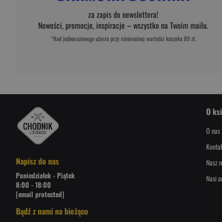
za zapis do newslettera!
Nowości, promocje, inspiracje – wszystko na Twoim mailu.
*Kod jednorazowego użycia przy minimalnej wartości koszyka 89 zł.
O ks
O nas
Konta
Napisz do nas
Nasz n
Poniedziałek - Piątek
Nasi a
8:00 - 18:00
[email protected]
Bądź z nami na bieżąco