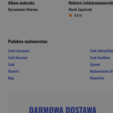
Album maluszka
Nokturn śródziemnomorsk
Opracowanie Zbiorowe
Marek Zagańczyk
8,0 (1)
Podobne wydawnictwa
Znak Literanova
Znak JednymSł
Znak Horyzont
Znak Emotikon
Znak
Egmont
Otwarte
Wydawnictwo Lit
Mag
Moondrive
DARMOWA DOSTAWA