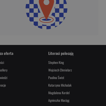
za oferta
Literaci polecają
ści
Stephen King
sellery
Wojciech Chmielarz
wiedzi
Paulina Świst
mocje
Katarzyna Michalak
Magdalena Kordel
Agnieszka Maciąg