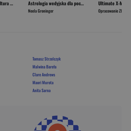
Girl on Girl. Jak popkultura zwróciła kobiety przeciw sobie
Astrologia wedyjska dla początkujących. 10 kroków do interpretacji horoskopu
Ultimate X-Men. 
Neela Groninger
Opracowanie Zbioro
Tomasz Strzelczyk
Malwina Bareła
Clare Andrews
Maori Murota
Anita Sarna