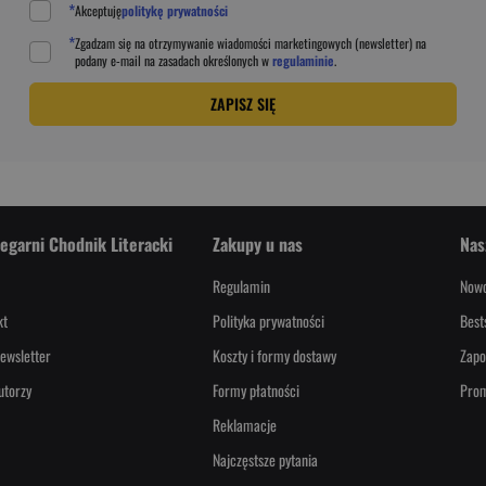
*
Akceptuję
politykę prywatności
*
Zgadzam się na otrzymywanie wiadomości marketingowych (newsletter) na
podany
e-mail
na zasadach określonych w
regulaminie
.
ZAPISZ SIĘ
iegarni Chodnik Literacki
Zakupy u nas
Nas
Regulamin
Nowo
kt
Polityka prywatności
Best
ewsletter
Koszty i formy dostawy
Zapo
utorzy
Formy płatności
Pro
Reklamacje
Najczęstsze pytania