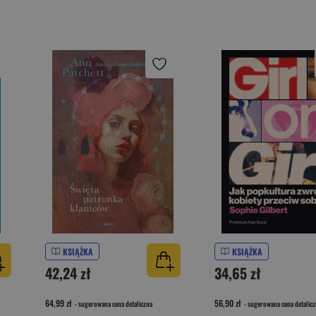
KSIĄŻKA
KSIĄŻKA
42,24 zł
34,65 zł
64,99 zł
56,90 zł
- sugerowana cena detaliczna
- sugerowana cena detalicz