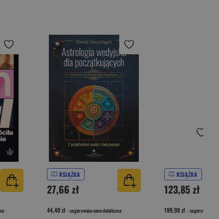
KSIĄŻKA
KSIĄŻKA
27,66 zł
123,85 zł
44,40 zł
199,99 zł
na
- sugerowana cena detaliczna
- sugerowana cen