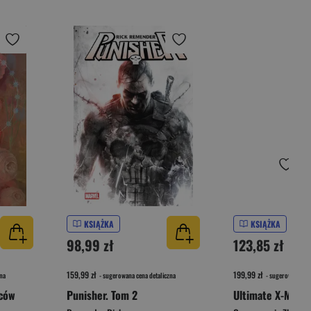
KSIĄŻKA
KSIĄŻKA
98,99 zł
123,85 zł
159,99 zł
199,99 zł
na
- sugerowana cena detaliczna
- sugerowana cen
mców
Punisher. Tom 2
Ultimate X-Men. 