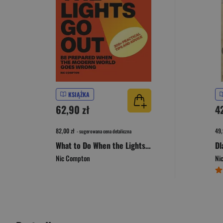
KSIĄŻKA
62,90 zł
4
82,00 zł
49,
- sugerowana cena detaliczna
What to Do When the Lights Go Out
Nic Compton
Ni