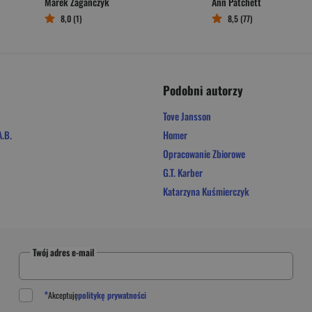
Marek Zagańczyk
Ann Patchett
8,0 (1)
8,5 (77)
Podobni autorzy
Tove Jansson
.B.
Homer
Opracowanie Zbiorowe
G.T. Karber
Katarzyna Kuśmierczyk
Twój adres e-mail
*
Akceptuję
politykę prywatności