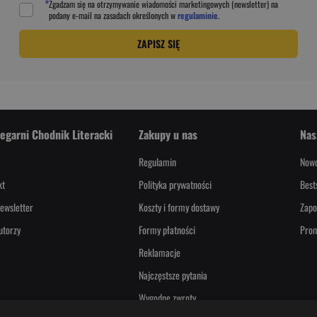
*
Zgadzam się na otrzymywanie wiadomości marketingowych (newsletter) na
podany
e-mail
na zasadach określonych w
regulaminie
.
ZAPISZ SIĘ
iegarni Chodnik Literacki
Zakupy u nas
Nas
Regulamin
Nowo
kt
Polityka prywatności
Best
ewsletter
Koszty i formy dostawy
Zapo
utorzy
Formy płatności
Pro
Reklamacje
Najczęstsze pytania
Wygodne zwroty