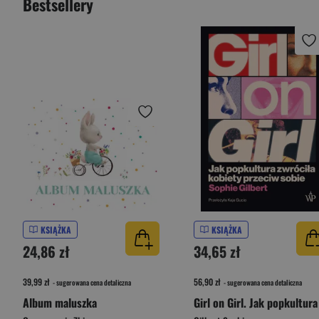
Bestsellery
KSIĄŻKA
KSIĄŻKA
24,86 zł
34,65 zł
39,99 zł
56,90 zł
- sugerowana cena detaliczna
- sugerowana cena detaliczna
Album maluszka