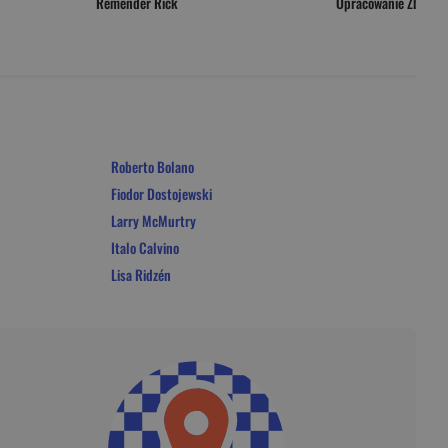
Remender Rick
Opracowanie Zbioro
Roberto Bolano
Fiodor Dostojewski
Larry McMurtry
Italo Calvino
Lisa Ridzén