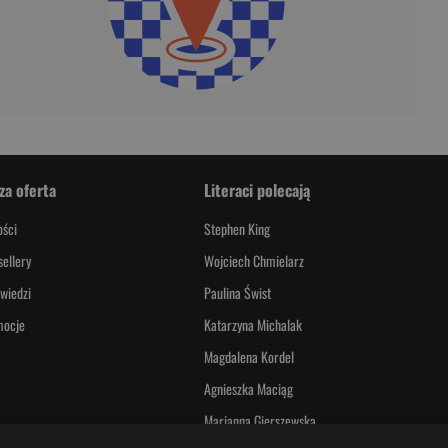
za oferta
Literaci polecają
ści
Stephen King
sellery
Wojciech Chmielarz
wiedzi
Paulina Świst
mocje
Katarzyna Michalak
Magdalena Kordel
Agnieszka Maciąg
Marianna Gierszewska