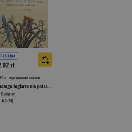
KSIĄŻKA
2,92 zł
90 zł
- sugerowana cena detaliczna
Dlaczego żeglarze nie potrafią pływać oraz inne morskie osobliwości
c Compton
6,0 (25)