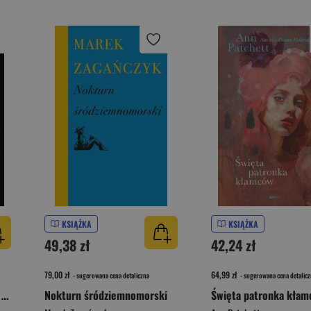
KSIĄŻKA
KSIĄŻKA
49,38 zł
42,24 zł
79,00 zł
64,99 zł
- sugerowana cena detaliczna
- sugerowana cena detalicz
Girl on Girl. Jak popkultura zwróciła kobiety przeciw sobie
Nokturn śródziemnomorski
Święta patronka kła