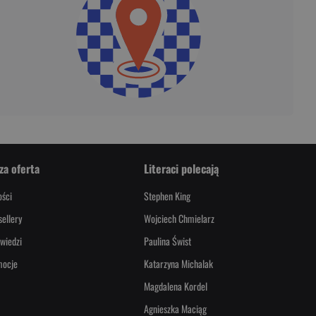
za oferta
Literaci polecają
ści
Stephen King
sellery
Wojciech Chmielarz
wiedzi
Paulina Świst
mocje
Katarzyna Michalak
Magdalena Kordel
Agnieszka Maciąg