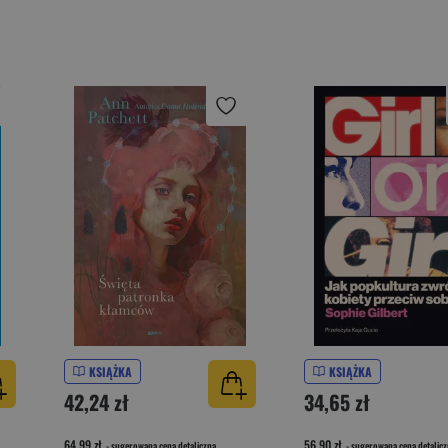
KSIĄŻKA
KSIĄŻKA
42,24 zł
34,65 zł
64,99 zł
56,90 zł
- sugerowana cena detaliczna
- sugerowana cena detalicz