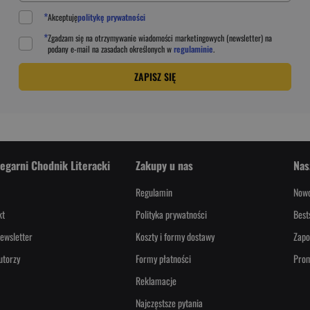
*
Akceptuję
politykę prywatności
*
Zgadzam się na otrzymywanie wiadomości marketingowych (newsletter) na
podany
e-mail
na zasadach określonych w
regulaminie
.
ZAPISZ SIĘ
iegarni Chodnik Literacki
Zakupy u nas
Nas
Regulamin
Nowo
kt
Polityka prywatności
Best
ewsletter
Koszty i formy dostawy
Zapo
utorzy
Formy płatności
Pro
Reklamacje
Najczęstsze pytania