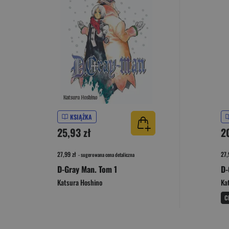
KSIĄŻKA
25,93 zł
2
27,99 zł
27,
- sugerowana cena detaliczna
D-Gray Man. Tom 1
D-
Katsura Hoshino
Ka
C