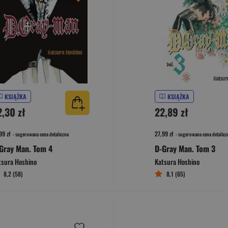
KSIĄŻKA
KSIĄŻKA
2,30 zł
22,89 zł
99 zł
27,99 zł
- sugerowana cena detaliczna
- sugerowana cena detalicz
Gray Man. Tom 4
D-Gray Man. Tom 3
tsura Hoshino
Katsura Hoshino
8,2 (58)
8,1 (65)