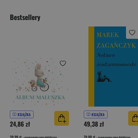
Bestsellery
KSIĄŻKA
KSIĄŻKA
24,86 zł
49,38 zł
39,99 zł
79,00 zł
- sugerowana cena detaliczna
- sugerowana cena detaliczna