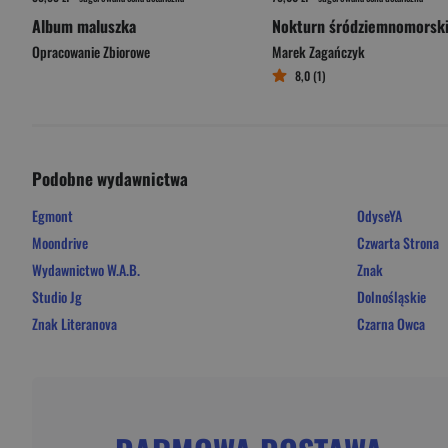
Album maluszka
Nokturn śródziemnomorsk
Opracowanie Zbiorowe
Marek Zagańczyk
8,0 (1)
Podobne wydawnictwa
Egmont
OdyseYA
Moondrive
Czwarta Strona
Wydawnictwo W.A.B.
Znak
Studio Jg
Dolnośląskie
Znak Literanova
Czarna Owca