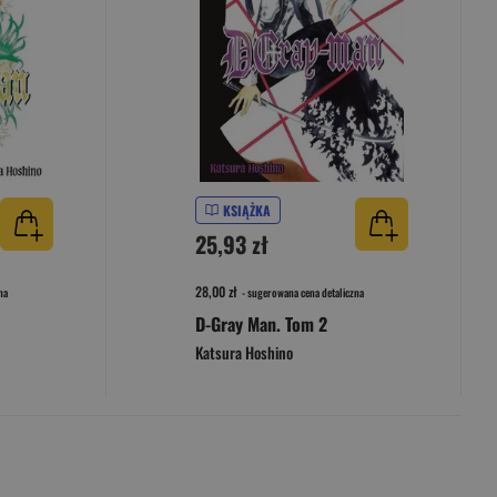
KSIĄŻKA
25,93 zł
28,00 zł
na
- sugerowana cena detaliczna
D-Gray Man. Tom 2
Katsura Hoshino