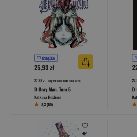
KSIĄŻKA
25,93 zł
2
27,99 zł
27,
- sugerowana cena detaliczna
D-Gray Man. Tom 5
D-
Katsura Hoshino
Ka
8,3 (50)