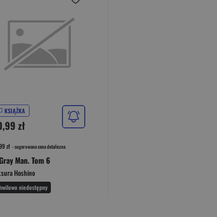
KSIĄŻKA
0,99 zł
99 zł
- sugerowana cena detaliczna
Gray Man. Tom 6
tsura Hoshino
hwilowo niedostępny