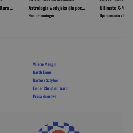
Girl on Girl. Jak popkultura zwróciła kobiety przeciw sobie
Astrologia wedyjska dla początkujących. 10 kroków do interpretacji horoskopu
Ultimate X-Men. 
Neela Groninger
Opracowanie Zbioro
Valérie Mangin
Garth Ennis
Bartosz Sztybor
Eisner Christian Ward
Praca zbiorowa