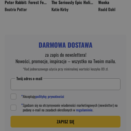
Peter Rabbit: Forest Feast
The Seriously Epic Holiday of Lottie Brooks
Wonka
Beatrix Potter
Katie Kirby
Roald Dahl
DARMOWA DOSTAWA
za zapis do newslettera!
Nowości, promocje, inspiracje – wszystko na Twoim mailu.
*Kod jednorazowego użycia przy minimalnej wartości koszyka 89 zł.
Twój adres e-mail
*
Akceptuję
politykę prywatności
*
Zgadzam się na otrzymywanie wiadomości marketingowych (newsletter) na
podany
e-mail
na zasadach określonych w
regulaminie
.
ZAPISZ SIĘ