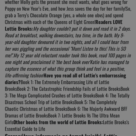
whether Molly gets the present she most wants, what goes wrong for
Poppy on New Year’s Eve, and how Jess saves the day for her family!So,
grab a Terry’s Chocolate Orange (yes, a whole one obvs) and spend
Christmas with each of the Queens of Eight Green!
Readers LOVE
Lottie Brooks:
My daughter couldn't put it down and read it in 2 days.
Read at breakfast, walking downstairs, tea time, in the bath.
My 9-
year-old daughter devoured it in two nights, and all I could hear from
her was giggling and the occasional "Mum! Listen to this! This is SO
me!".
My 12 year old reluctant reader took this book, read 100 pages in
one night and proclaimed it 'the best book ever'
Katie has managed to
capture the essence of what this group think and feel in a positive,
life-affirming fashion'
Have you read all of Lottie's embarrassing
diaries?
Book 1: The Extremely Embarrassing Life of Lottie
BrooksBook 2: The Catastrophic Friendship Fails of Lottie BrooksBook
3: The Mega Complicated Crushes of Lottie BrooksBook 4: The Totally
Disastrous School Trip of Lottie BrooksBook 5: The Completely
Chaotic Christmas of Lottie BrooksBook 6: The Majorly Awkward BFF
Dramas of Lottie BrooksBook 7: Lottie Brooks Vs The Ultra Mean
Girls
Other books from the world of Lottie Brooks:
Lottie Brooks's
Essential Guide to Life
Szczegółowe informacje na temat książki
Lottie