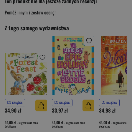
Ten produkt nie ma jeszcze żadnych recenzji
Pomóż innym i zostaw ocenę!
Z tego samego wydawnictwa
KSIĄŻKA
KSIĄŻKA
KSIĄŻKA
34,90 zł
33,97 zł
34,98 zł
49,00 zł
44,00 zł
44,00 zł
- sugerowana cena
- sugerowana cena
- sugerowana cena
detaliczna
detaliczna
detaliczna