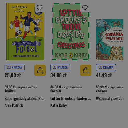
KSIĄŻKA
KSIĄŻKA
KSIĄŻKA
25,83 zł
34,98 zł
41,49 zł
39,90 zł
44,00 zł
59,99 zł
- sugerowana cena
- sugerowana cena
- sugerowana cena
detaliczna
detaliczna
detaliczna
Supergwiazdy ataku. Niewiarygodny futbol
Lottie Brooks’s Twelve Disasters of Christmas
Alex Patrick
Katie Kirby