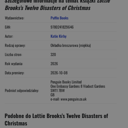
Brooks’s Twelve Disasters of Christmas
Wydawnictwo:
Puffin Books
EAN:
9780241829646
Autor:
Katie Kirby
Rodzaj oprawy:
Okładka broszurowa (miękka)
Liczba stron:
320
Rok wydania:
2026
Data premiery:
2026-10-08
Penguin Books Limited
One Embassy Gardens 8 Viaduct Gardens
Podmiot odpowiedzialny:
SW11 7BW
GB
e-mail: www.penguin.co.uk
Podobne do Lottie Brooks’s Twelve Disasters of
Christmas