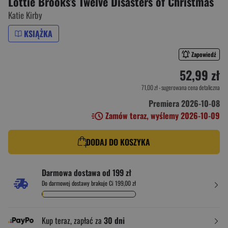
Lottie Brooks’s Twelve Disasters of Christmas
Katie Kirby
KSIĄŻKA
Zapowiedź
52,99 zł
71,00 zł
- sugerowana cena detaliczna
Premiera 2026-10-08
Zamów teraz, wyślemy 2026-10-09
DODAJ DO KOSZYKA
Darmowa dostawa od 199 zł
Do darmowej dostawy brakuje Ci 199,00 zł
Kup teraz, zapłać za
30 dni