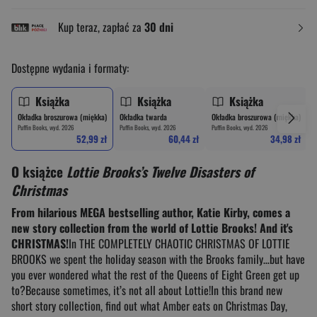
Kup teraz, zapłać za
30 dni
Dostępne wydania i formaty:
Książka
Książka
Książka
Okładka broszurowa (miękka)
Okładka twarda
Okładka broszurowa (miękka)
Puffin Books, wyd. 2026
Puffin Books, wyd. 2026
Puffin Books, wyd. 2026
52,99 zł
60,44 zł
34,98 zł
O książce
Lottie Brooks’s Twelve Disasters of
Christmas
From hilarious MEGA bestselling author, Katie Kirby, comes a
new story collection from the world of Lottie Brooks! And it's
CHRISTMAS!
In THE COMPLETELY CHAOTIC CHRISTMAS OF LOTTIE
BROOKS we spent the holiday season with the Brooks family…but have
you ever wondered what the rest of the Queens of Eight Green get up
to?Because sometimes, it’s not all about Lottie!In this brand new
short story collection, find out what Amber eats on Christmas Day,