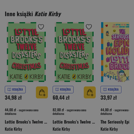
Inne książki
Katie Kirby
KSIĄŻKA
KSIĄŻKA
KSIĄŻKA
34,98 zł
60,44 zł
33,97 zł
44,00 zł
82,00 zł
44,00 zł
- sugerowana cena
- sugerowana cena
- sugerowana cena
detaliczna
detaliczna
detaliczna
Lottie Brooks’s Twelve Disasters of Christmas
Lottie Brooks’s Twelve Disasters of Christmas
Katie Kirby
Katie Kirby
Katie Kirby