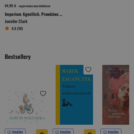
64,99 zł
- sugerowana cena detaliczna
Imperium Agnellich. Prawdziwa historia rodziny potężniejszej niż państwo
Jennifer Clark
6,6 (56)
Bestsellery
KSIĄŻKA
KSIĄŻKA
KSIĄŻKA