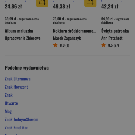
24,86 zł
49,38 zł
42,24 zł
39,99 zł
79,00 zł
64,99 zł
- sugerowana cena
- sugerowana cena
- sugerowana cena
detaliczna
detaliczna
detaliczna
Album maluszka
Nokturn śródziemnomorski
Opracowanie Zbiorowe
Marek Zagańczyk
Ann Patchett
8,0 (1)
8,5 (77)
Podobne wydawnictwa
Znak Literanova
Znak Horyzont
Znak
Otwarte
Mag
Znak JednymSłowem
Znak Emotikon