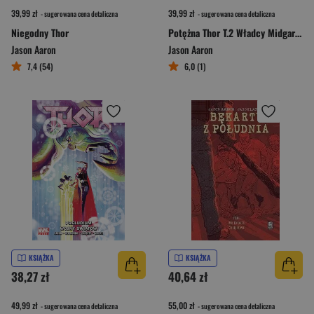
39,99 zł
39,99 zł
- sugerowana cena detaliczna
- sugerowana cena detaliczna
Niegodny Thor
Potężna Thor T.2 Władcy Midgardu/Marvel Now 2.0
Jason Aaron
Jason Aaron
7,4 (54)
6,0 (1)
KSIĄŻKA
KSIĄŻKA
38,27 zł
40,64 zł
49,99 zł
55,00 zł
- sugerowana cena detaliczna
- sugerowana cena detaliczna