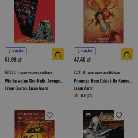
KSIĄŻKA
KSIĄŻKA
51,99 zł
47,45 zł
69,99 zł
79,91 zł
- sugerowana cena detaliczna
- sugerowana cena detaliczna
Wielka wojna She-Hulk. Avengers. Marvel Fresh. Tom 9
Pewnego Razu Gdzieś Na Końcu Świata. Księga druga
Javier Garrón
,
Jason Aaron
Jason Aaron
5,9 (25)