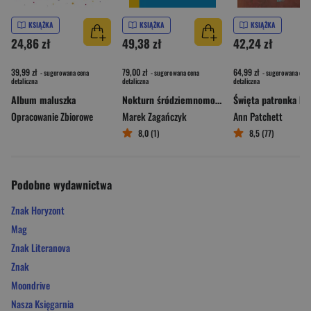
KSIĄŻKA
KSIĄŻKA
KSIĄŻKA
24,86 zł
49,38 zł
42,24 zł
39,99 zł
79,00 zł
64,99 zł
- sugerowana cena
- sugerowana cena
- sugerowana cena
detaliczna
detaliczna
detaliczna
Album maluszka
Nokturn śródziemnomorski
Opracowanie Zbiorowe
Marek Zagańczyk
Ann Patchett
8,0 (1)
8,5 (77)
Podobne wydawnictwa
Znak Horyzont
Mag
Znak Literanova
Znak
Moondrive
Nasza Księgarnia