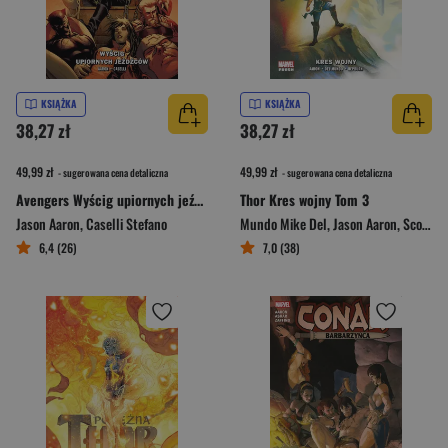
KSIĄŻKA
KSIĄŻKA
38,27 zł
38,27 zł
49,99 zł
49,99 zł
- sugerowana cena detaliczna
- sugerowana cena detaliczna
Avengers Wyścig upiornych jeźdźców Tom 5
Thor Kres wojny Tom 3
Jason Aaron
,
Caselli Stefano
Mundo Mike Del
,
Jason Aaron
,
Scott Hepburn
6,4 (26)
7,0 (38)