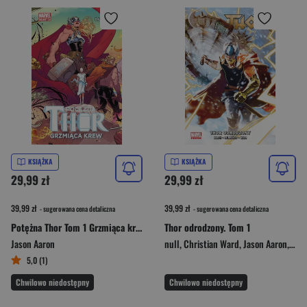
KSIĄŻKA
KSIĄŻKA
29,99 zł
29,99 zł
39,99 zł
39,99 zł
- sugerowana cena detaliczna
- sugerowana cena detaliczna
Potężna Thor Tom 1 Grzmiąca krew
Thor odrodzony. Tom 1
Jason Aaron
null
,
Christian Ward
,
Jason Aaron
,
Mun
5,0 (1)
Chwilowo niedostępny
Chwilowo niedostępny