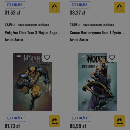
KSIĄŻKA
KSIĄŻKA
31,52 zł
38,27 zł
39,99 zł
49,99 zł
- sugerowana cena detaliczna
- sugerowana cena detaliczna
Potężna Thor Tom 3 Wojna Asgardu z Shi’ar Marvel Now 2.0
Conan Barbarzyńca Tom 1 Życie i śmierć Conana
Jason Aaron
Jason Aaron
KSIĄŻKA
KSIĄŻKA
81,73 zł
88,99 zł