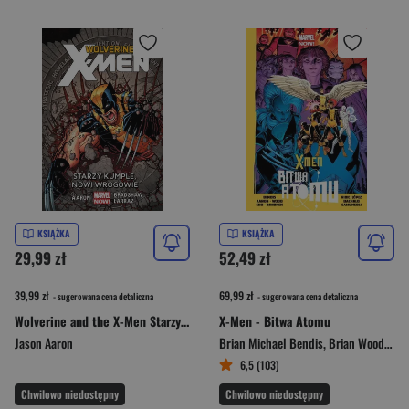
KSIĄŻKA
KSIĄŻKA
29,99 zł
52,49 zł
39,99 zł
69,99 zł
- sugerowana cena detaliczna
- sugerowana cena detaliczna
Wolverine and the X-Men Starzy kumple, nowi wrogowie Tom 4
X-Men - Bitwa Atomu
Jason Aaron
Brian Michael Bendis
,
Brian Wood
,
Jas
6,5 (103)
Chwilowo niedostępny
Chwilowo niedostępny