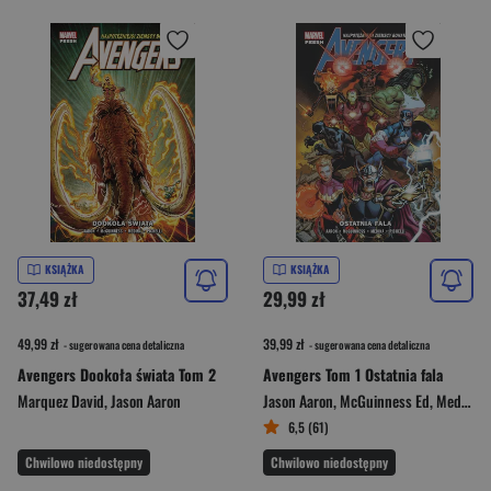
KSIĄŻKA
KSIĄŻKA
37,49 zł
29,99 zł
49,99 zł
39,99 zł
- sugerowana cena detaliczna
- sugerowana cena detaliczna
Avengers Dookoła świata Tom 2
Avengers Tom 1 Ostatnia fala
Marquez David
,
Jason Aaron
Jason Aaron
,
McGuinness Ed
,
Medina Paco
6,5 (61)
Chwilowo niedostępny
Chwilowo niedostępny