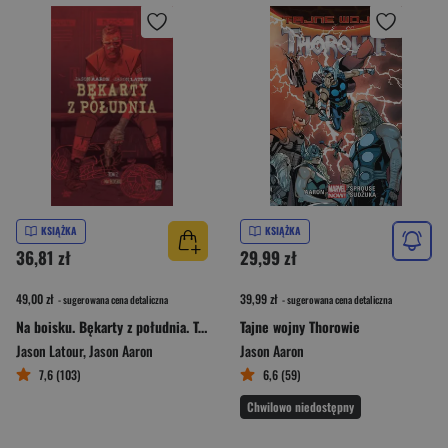
KSIĄŻKA
KSIĄŻKA
36,81 zł
29,99 zł
49,00 zł
39,99 zł
- sugerowana cena detaliczna
- sugerowana cena detaliczna
Na boisku. Bękarty z południa. Tom 2
Tajne wojny Thorowie
Jason Latour
,
Jason Aaron
Jason Aaron
7,6 (103)
6,6 (59)
Chwilowo niedostępny