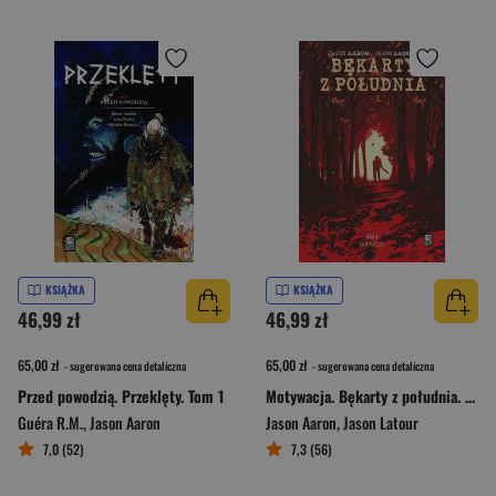
KSIĄŻKA
KSIĄŻKA
46,99 zł
46,99 zł
65,00 zł
65,00 zł
- sugerowana cena detaliczna
- sugerowana cena detaliczna
Przed powodzią. Przeklęty. Tom 1
Motywacja. Bękarty z południa. Tom 4
Guéra R.M.
,
Jason Aaron
Jason Aaron
,
Jason Latour
7,0 (52)
7,3 (56)