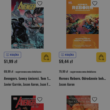
KSIĄŻKA
KSIĄŻKA
51,99 zł
59,44 zł
69,99 zł
79,99 zł
- sugerowana cena detaliczna
- sugerowana cena detaliczna
Avengers. Łowcy śmierci. Tom 10. Marvel Fresh
Heroes Reborn. Odrodzenie bohaterów. Najpotężniejsi obrońcy Ameryki. Marvel Fresh
Javier Garrón
,
Jason Aaron
,
Juan Frigeri
Jason Aaron