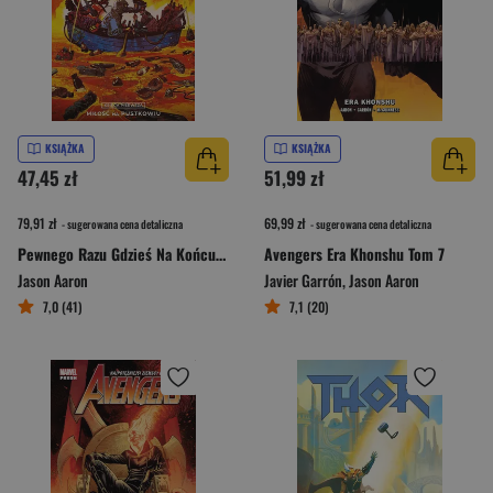
KSIĄŻKA
KSIĄŻKA
47,45 zł
51,99 zł
79,91 zł
69,99 zł
- sugerowana cena detaliczna
- sugerowana cena detaliczna
Pewnego Razu Gdzieś Na Końcu Świata Księga pierwsza
Avengers Era Khonshu Tom 7
Jason Aaron
Javier Garrón
,
Jason Aaron
7,0 (41)
7,1 (20)