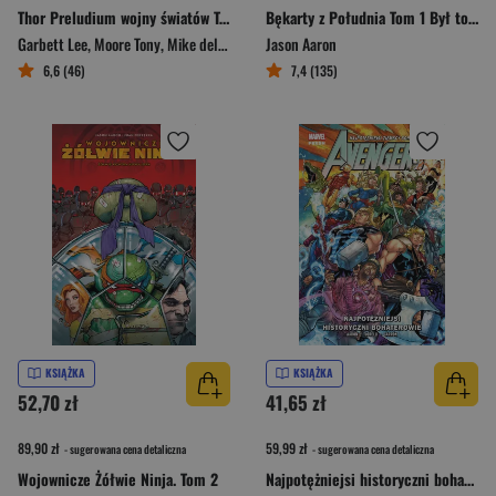
Thor Preludium wojny światów Tom 2
Bękarty z Południa Tom 1 Był to facet, co się zowie
Garbett Lee
,
Moore Tony
,
Mike del Mu
,
Jason Aaron
Jason Aaron
6,6 (46)
7,4 (135)
KSIĄŻKA
KSIĄŻKA
52,70 zł
41,65 zł
89,90 zł
59,99 zł
- sugerowana cena detaliczna
- sugerowana cena detaliczna
Wojownicze Żółwie Ninja. Tom 2
Najpotężniejsi historyczni bohaterowie. Avengers. Tom 11