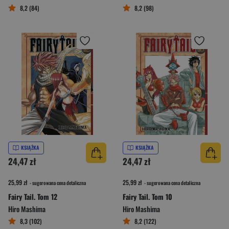
8,2 (84)
8,2 (98)
KSIĄŻKA
KSIĄŻKA
24,47 zł
24,47 zł
25,99 zł
25,99 zł
- sugerowana cena detaliczna
- sugerowana cena detaliczna
Fairy Tail. Tom 12
Fairy Tail. Tom 10
Hiro Mashima
Hiro Mashima
8,3 (102)
8,2 (122)