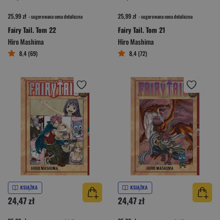
25,99 zł
25,99 zł
- sugerowana cena detaliczna
- sugerowana cena detaliczna
Fairy Tail. Tom 22
Fairy Tail. Tom 21
Hiro Mashima
Hiro Mashima
8,4 (69)
8,4 (72)
KSIĄŻKA
KSIĄŻKA
24,47 zł
24,47 zł