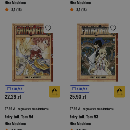
Hiro Mashima
Hiro Mashima
8,1 (16)
8,1 (18)
KSIĄŻKA
KSIĄŻKA
22,29 zł
25,93 zł
27,99 zł
27,99 zł
- sugerowana cena detaliczna
- sugerowana cena detaliczna
Fairy tail. Tom 54
Fairy tail. Tom 53
Hiro Mashima
Hiro Mashima