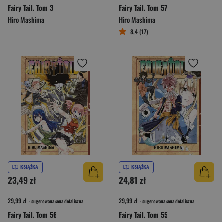
Fairy Tail. Tom 3
Fairy Tail. Tom 57
Hiro Mashima
Hiro Mashima
8,4 (17)
KSIĄŻKA
KSIĄŻKA
23,49 zł
24,81 zł
29,99 zł
29,99 zł
- sugerowana cena detaliczna
- sugerowana cena detaliczna
Fairy Tail. Tom 56
Fairy Tail. Tom 55