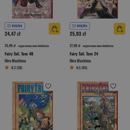
KSIĄŻKA
KSIĄŻKA
24,47 zł
25,93 zł
25,99 zł
27,99 zł
- sugerowana cena detaliczna
- sugerowana cena detaliczna
Fairy Tail. Tom 40
Fairy Tail. Tom 24
Hiro Mashima
Hiro Mashima
8,3 (38)
8,5 (63)