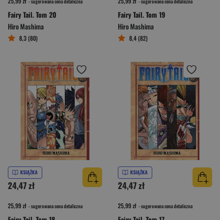
25,99 zł
25,99 zł
- sugerowana cena detaliczna
- sugerowana cena detaliczna
Fairy Tail. Tom 20
Fairy Tail. Tom 19
Hiro Mashima
Hiro Mashima
8,3 (80)
8,4 (82)
KSIĄŻKA
KSIĄŻKA
24,47 zł
24,47 zł
25,99 zł
25,99 zł
- sugerowana cena detaliczna
- sugerowana cena detaliczna
Fairy Tail. Tom 18
Fairy Tail. Tom 17