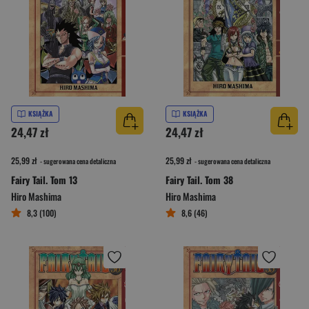
KSIĄŻKA
KSIĄŻKA
24,47 zł
24,47 zł
25,99 zł
25,99 zł
- sugerowana cena detaliczna
- sugerowana cena detaliczna
Fairy Tail. Tom 13
Fairy Tail. Tom 38
Hiro Mashima
Hiro Mashima
8,3 (100)
8,6 (46)