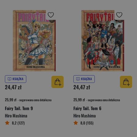
KSIĄŻKA
KSIĄŻKA
24,47 zł
24,47 zł
25,99 zł
25,99 zł
- sugerowana cena detaliczna
- sugerowana cena detaliczna
Fairy Tail. Tom 9
Fairy Tail. Tom 6
Hiro Mashima
Hiro Mashima
8,2 (127)
8,0 (155)