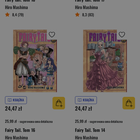
Hiro Mashima
Hiro Mashima
8,4 (79)
8,3 (83)
KSIĄŻKA
KSIĄŻKA
24,47 zł
24,47 zł
25,99 zł
25,99 zł
- sugerowana cena detaliczna
- sugerowana cena detaliczna
Fairy Tail. Tom 16
Fairy Tail. Tom 14
Hiro Mashima
Hiro Mashima