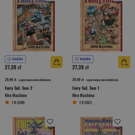
KSIĄŻKA
KSIĄŻKA
27,39 zł
27,39 zł
29,99 zł
29,99 zł
- sugerowana cena detaliczna
- sugerowana cena detaliczna
Fairy Tail. Tom 2
Fairy Tail. Tom 1
Hiro Mashima
Hiro Mashima
7,9 (240)
7,9 (351)