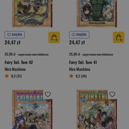
KSIĄŻKA
KSIĄŻKA
24,47 zł
24,47 zł
25,99 zł
25,99 zł
- sugerowana cena detaliczna
- sugerowana cena detaliczna
Fairy Tail. Tom 42
Fairy Tail. Tom 41
Hiro Mashima
Hiro Mashima
8,3 (31)
8,2 (34)