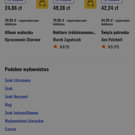
24,86 zł
49,38 zł
42,24 zł
39,99 zł
79,00 zł
64,99 zł
- sugerowana cena
- sugerowana cena
- sugerowana cena
detaliczna
detaliczna
detaliczna
Album maluszka
Nokturn śródziemnomorski
Opracowanie Zbiorowe
Marek Zagańczyk
Ann Patchett
8,0 (1)
8,5 (77)
Podobne wydawnictwa
Znak Literanova
Znak
Znak Horyzont
Mag
Znak JednymSłowem
Wydawnictwo Literackie
Czarne