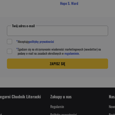
Hope S. Ward
Twój adres e-mail
*
Akceptuję
politykę prywatności
*
Zgadzam się na otrzymywanie wiadomości marketingowych (newsletter) na
podany
e-mail
na zasadach określonych w
regulaminie
.
ZAPISZ SIĘ
iegarni Chodnik Literacki
Zakupy u nas
Nas
Regulamin
Nowo
kt
Polityka prywatności
Best