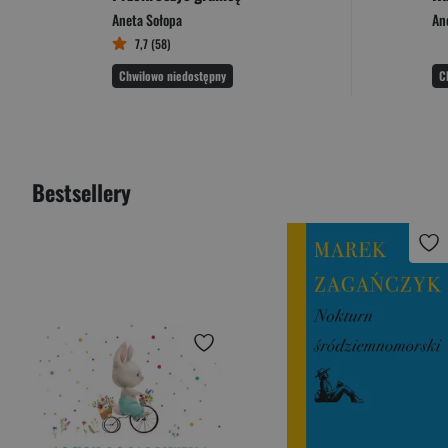
Aneta Sołopa
An
7,7 (58)
Chwilowo niedostępny
C
Bestsellery