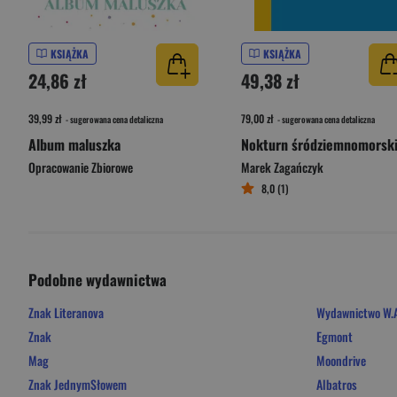
KSIĄŻKA
KSIĄŻKA
24,86 zł
49,38 zł
39,99 zł
79,00 zł
- sugerowana cena detaliczna
- sugerowana cena detaliczna
Album maluszka
Nokturn śródziemnomorsk
Opracowanie Zbiorowe
Marek Zagańczyk
8,0 (1)
Podobne wydawnictwa
Znak Literanova
Wydawnictwo W.A
Znak
Egmont
Mag
Moondrive
Znak JednymSłowem
Albatros