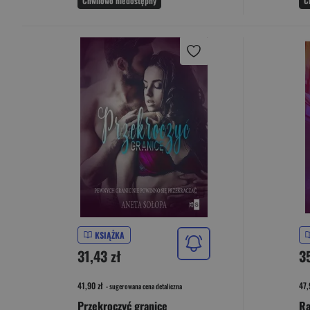
Chwilowo niedostępny
C
KSIĄŻKA
31,43 zł
3
41,90 zł
47,
- sugerowana cena detaliczna
Przekroczyć granicę
Ra