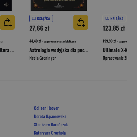
KSIĄŻKA
KSIĄŻKA
27,66 zł
123,85 zł
44,40 zł
199,99 zł
na
- sugerowana cena detaliczna
- sugerowana cen
Girl on Girl. Jak popkultura zwróciła kobiety przeciw sobie
Astrologia wedyjska dla początkujących. 10 kroków do interpretacji horoskopu
Ultimate X-Men. 
Neela Groninger
Opracowanie Zbioro
Colleen Hoover
Dorota Gąsiorowska
Stanisław Barańczak
Katarzyna Grochola