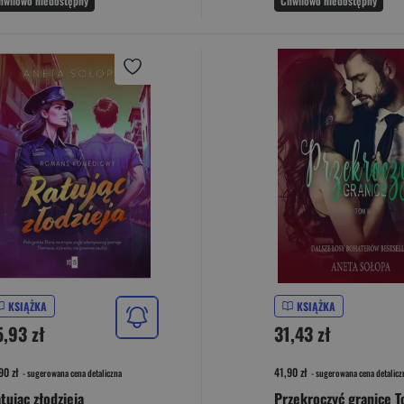
hwilowo niedostępny
Chwilowo niedostępny
KSIĄŻKA
KSIĄŻKA
5,93 zł
31,43 zł
90 zł
41,90 zł
- sugerowana cena detaliczna
- sugerowana cena detalicz
tując złodzieja
Przekroczyć granicę 