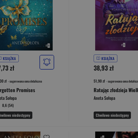
KSIĄŻKA
KSIĄŻKA
,73 zł
38,93 zł
30 zł
51,90 zł
- sugerowana cena detaliczna
- sugerowana cena detalicz
rgotten Promises
eta Sołopa
Aneta Sołopa
8,6 (54)
hwilowo niedostępny
Chwilowo niedostępny