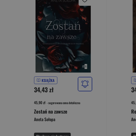
KSIĄŻKA
34,43 zł
3
45,90 zł
45,
- sugerowana cena detaliczna
Zostań na zawsze
Ro
Aneta Sołopa
An