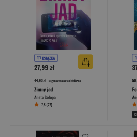
KSIĄŻKA
27,99 zł
37
44,90 zł
50,
- sugerowana cena detaliczna
Zimny jad
Fo
Aneta Sołopa
An
7,8 (27)
C