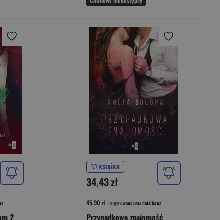
Chwilowo niedostępny
KSIĄŻKA
34,43 zł
45,90 zł
na
- sugerowana cena detaliczna
Tom 2
Przypadkowa znajomość