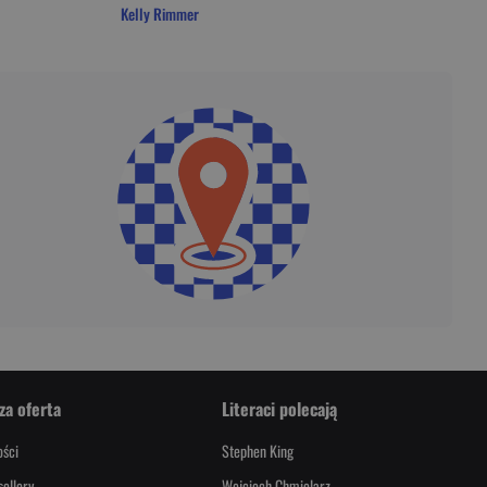
Kelly Rimmer
za oferta
Literaci polecają
ści
Stephen King
sellery
Wojciech Chmielarz