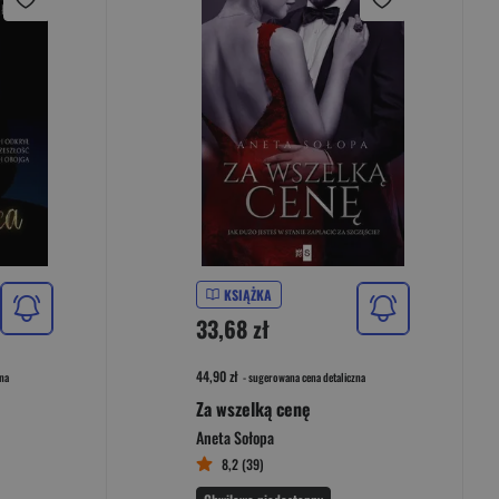
KSIĄŻKA
33,68 zł
44,90 zł
na
- sugerowana cena detaliczna
Za wszelką cenę
Aneta Sołopa
8,2 (39)