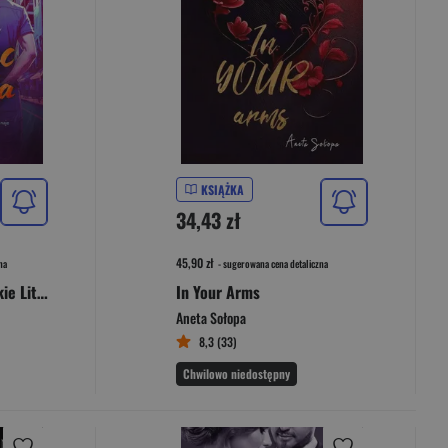
KSIĄŻKA
34,43 zł
45,90 zł
na
- sugerowana cena detaliczna
Ratując złodzieja Wielkie Litery
In Your Arms
Aneta Sołopa
8,3 (33)
Chwilowo niedostępny