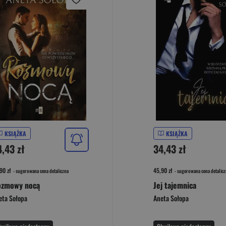
KSIĄŻKA
KSIĄŻKA
4,43 zł
34,43 zł
90 zł
45,90 zł
- sugerowana cena detaliczna
- sugerowana cena detalicz
zmowy nocą
Jej tajemnica
eta Sołopa
Aneta Sołopa