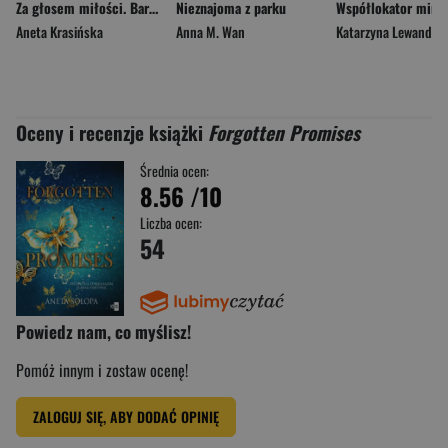
Za głosem miłości. Barwy uczuć. Tom 1 Duże Litery
Nieznajoma z parku
Współlokator mimo
Aneta Krasińska
Anna M. Wan
Katarzyna Lewandow
Oceny i recenzje książki
Forgotten Promises
Średnia ocen:
8.56
/10
Liczba ocen:
54
Powiedz nam, co myślisz!
Pomóż innym i zostaw ocenę!
ZALOGUJ SIĘ, ABY DODAĆ OPINIĘ