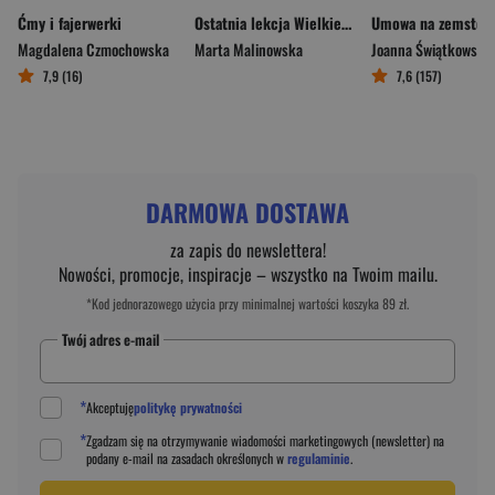
Ćmy i fajerwerki
Ostatnia lekcja Wielkie Litery
Umowa na zemstę
Magdalena Czmochowska
Marta Malinowska
Joanna Świątkowska
7,9 (16)
7,6 (157)
DARMOWA DOSTAWA
za zapis do newslettera!
Nowości, promocje, inspiracje – wszystko na Twoim mailu.
*Kod jednorazowego użycia przy minimalnej wartości koszyka 89 zł.
Twój adres e-mail
*
Akceptuję
politykę prywatności
*
Zgadzam się na otrzymywanie wiadomości marketingowych (newsletter) na
podany
e-mail
na zasadach określonych w
regulaminie
.