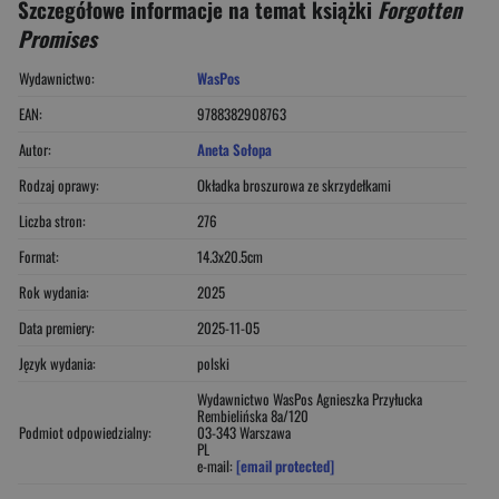
Szczegółowe informacje na temat książki
Forgotten
Promises
Wydawnictwo:
WasPos
EAN:
9788382908763
Autor:
Aneta Sołopa
Rodzaj oprawy:
Okładka broszurowa ze skrzydełkami
Liczba stron:
276
Format:
14.3x20.5cm
Rok wydania:
2025
Data premiery:
2025-11-05
Język wydania:
polski
Wydawnictwo WasPos Agnieszka Przyłucka
Rembielińska 8a/120
Podmiot odpowiedzialny:
03-343 Warszawa
PL
e-mail:
[email protected]