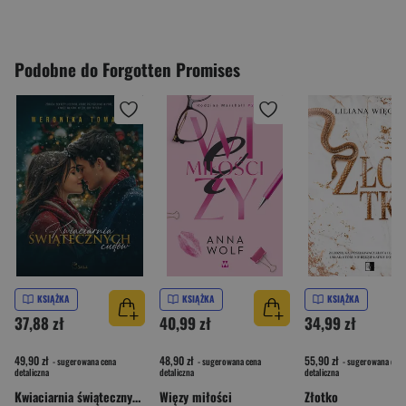
Podobne do Forgotten Promises
KSIĄŻKA
KSIĄŻKA
KSIĄŻKA
37,88 zł
40,99 zł
34,99 zł
49,90 zł
48,90 zł
55,90 zł
- sugerowana cena
- sugerowana cena
- sugerowana cena
detaliczna
detaliczna
detaliczna
Kwiaciarnia świątecznych cudów
Więzy miłości
Złotko