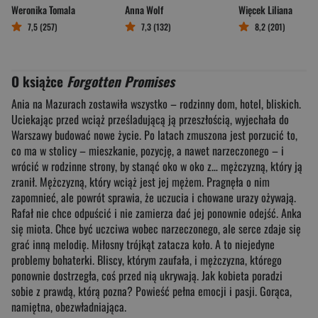
Weronika Tomala
Anna Wolf
Więcek Liliana
7,5 (257)
7,3 (132)
8,2 (201)
O książce
Forgotten Promises
Ania na Mazurach zostawiła wszystko – rodzinny dom, hotel, bliskich.
Uciekając przed wciąż prześladującą ją przeszłością, wyjechała do
Warszawy budować nowe życie. Po latach zmuszona jest porzucić to,
co ma w stolicy – mieszkanie, pozycję, a nawet narzeczonego – i
wrócić w rodzinne strony, by stanąć oko w oko z… mężczyzną, który ją
zranił. Mężczyzną, który wciąż jest jej mężem. Pragnęła o nim
zapomnieć, ale powrót sprawia, że uczucia i chowane urazy ożywają.
Rafał nie chce odpuścić i nie zamierza dać jej ponownie odejść. Anka
się miota. Chce być uczciwa wobec narzeczonego, ale serce zdaje się
grać inną melodię. Miłosny trójkąt zatacza koło. A to niejedyne
problemy bohaterki. Bliscy, którym zaufała, i mężczyzna, którego
ponownie dostrzegła, coś przed nią ukrywają. Jak kobieta poradzi
sobie z prawdą, którą pozna? Powieść pełna emocji i pasji. Gorąca,
namiętna, obezwładniająca.