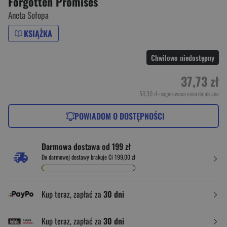
Forgotten Promises
Aneta Sołopa
KSIĄŻKA
Chwilowo niedostępny
37,73 zł
50,30 zł
- sugerowana cena detaliczna
POWIADOM O DOSTĘPNOŚCI
Darmowa dostawa od 199 zł
Do darmowej dostawy brakuje Ci 199,00 zł
Kup teraz, zapłać za
30 dni
Kup teraz, zapłać za
30 dni