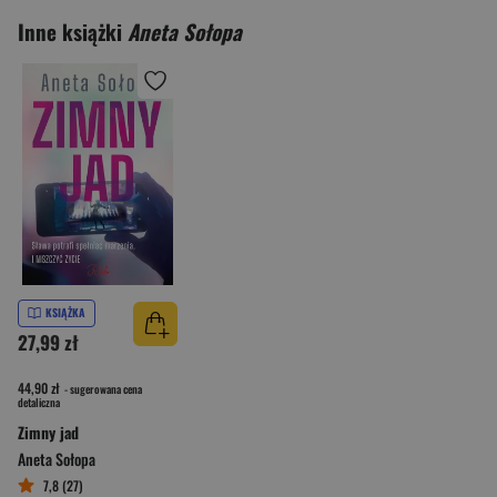
Inne książki
Aneta Sołopa
KSIĄŻKA
27,99 zł
44,90 zł
- sugerowana cena
detaliczna
Zimny jad
Aneta Sołopa
7,8 (27)