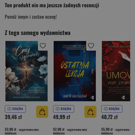
Ten produkt nie ma jeszcze żadnych recenzji
Pomóż innym i zostaw ocenę!
Z tego samego wydawnictwa
KSIĄŻKA
KSIĄŻKA
KSIĄŻKA
39,46 zł
49,99 zł
40,72 zł
53,90 zł
52,90 zł
55,90 zł
- sugerowana cena
- sugerowana cena
- sugerowana cena
detaliczna
detaliczna
detaliczna