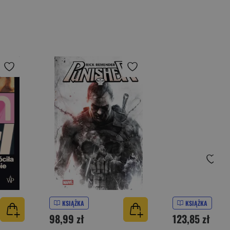
KSIĄŻKA
KSIĄŻKA
98,99 zł
123,85 zł