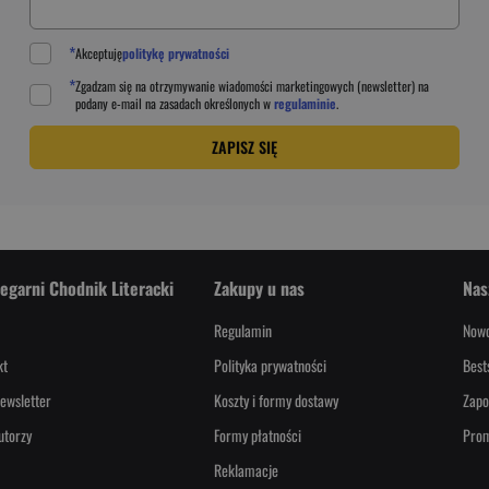
*
Akceptuję
politykę prywatności
*
Zgadzam się na otrzymywanie wiadomości marketingowych (newsletter) na
podany
e-mail
na zasadach określonych w
regulaminie
.
ZAPISZ SIĘ
iegarni Chodnik Literacki
Zakupy u nas
Nas
Regulamin
Nowo
kt
Polityka prywatności
Best
ewsletter
Koszty i formy dostawy
Zapo
utorzy
Formy płatności
Pro
Reklamacje