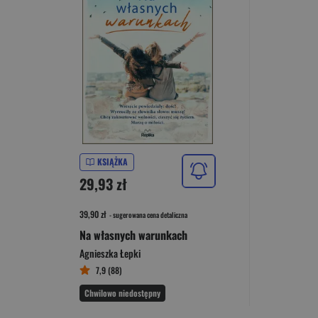
KSIĄŻKA
29,93 zł
39,90 zł
- sugerowana cena detaliczna
Na własnych warunkach
Agnieszka Łepki
7,9 (88)
Chwilowo niedostępny