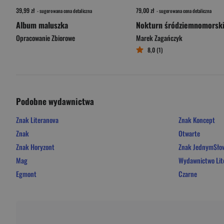
39,99 zł
79,00 zł
- sugerowana cena detaliczna
- sugerowana cena detaliczna
Album maluszka
Nokturn śródziemnomorsk
Opracowanie Zbiorowe
Marek Zagańczyk
8,0 (1)
Podobne wydawnictwa
Znak Literanova
Znak Koncept
Znak
Otwarte
Znak Horyzont
Znak JednymSł
Mag
Wydawnictwo Lit
Egmont
Czarne