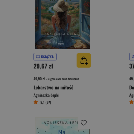
KSIĄŻKA
29,67 zł
3
49,90 zł
49,
- sugerowana cena detaliczna
Lekarstwo na miłość
Agnieszka Łepki
Ag
8,1 (67)