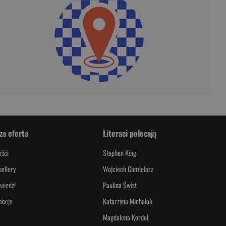
za oferta
Literaci polecają
ści
Stephen King
sellery
Wojciech Chmielarz
wiedzi
Paulina Świst
mocje
Katarzyna Michalak
Magdalena Kordel