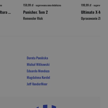
159,99 zł
199,99 zł
na
- sugerowana cena detaliczna
- sugerowana cen
Girl on Girl. Jak popkultura zwróciła kobiety przeciw sobie
Punisher. Tom 2
Ultimate X-Men. 
Remender Rick
Opracowanie Zbioro
Dorota Ponińska
Michał Witkowski
Eduardo Mendoza
Magdalena Kordel
Jeff VanderMeer