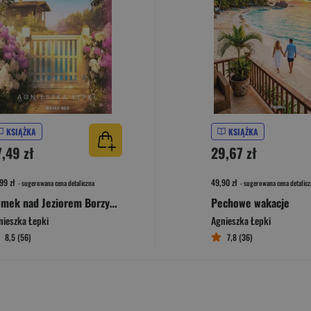
KSIĄŻKA
KSIĄŻKA
7,49 zł
29,67 zł
99 zł
49,90 zł
- sugerowana cena detaliczna
- sugerowana cena detalicz
Domek nad Jeziorem Borzymskim
Pechowe wakacje
nieszka Łepki
Agnieszka Łepki
8,5 (56)
7,8 (36)