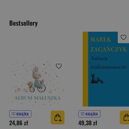
Bestsellery
KSIĄŻKA
KSIĄŻKA
24,86 zł
49,38 zł