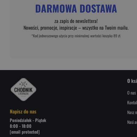
DARMOWA DOSTAWA
za zapis do newslettera!
Nowości, promocje, inspiracje – wszystko na Twoim mailu.
*Kod jednorazowego użycia przy minimalnej wartości koszyka 89 zł.
O ks
O nas
Konta
Napisz do nas
Nasz n
Poniedziałek - Piątek
Nasi a
8:00 - 18:00
[email protected]