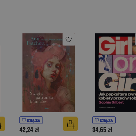
KSIĄŻKA
KSIĄŻKA
42,24 zł
34,65 zł