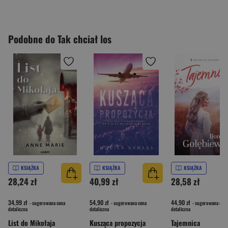
Podobne do Tak chciał los
KSIĄŻKA
KSIĄŻKA
KSIĄŻKA
28,24 zł
40,99 zł
28,58 zł
34,99 zł
54,90 zł
44,90 zł
- sugerowana cena
- sugerowana cena
- sugerowana cena
detaliczna
detaliczna
detaliczna
List do Mikołaja
Kusząca propozycja
Tajemnica