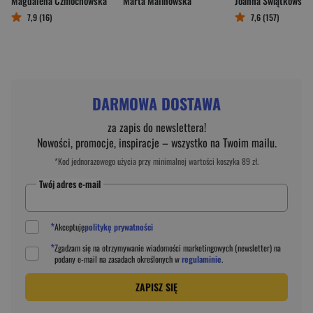
Magdalena Czmochowska
Marta Malinowska
Joanna Świątkowska
7,9 (16)
7,6 (157)
DARMOWA DOSTAWA
za zapis do newslettera!
Nowości, promocje, inspiracje – wszystko na Twoim mailu.
*Kod jednorazowego użycia przy minimalnej wartości koszyka 89 zł.
Twój adres e-mail
*
Akceptuję
politykę prywatności
*
Zgadzam się na otrzymywanie wiadomości marketingowych (newsletter) na
podany
e-mail
na zasadach określonych w
regulaminie
.
ZAPISZ SIĘ