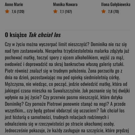
Anne Marie
Monika Nawara
Ilona Gołębiewska
7,6 (120)
7,1 (167)
7,8 (70)
O książce
Tak chciał los
Czy w życiu można wyczerpać limit nieszczęść? Dominika nie raz się
nad tym zastanawiała. Niespełna trzydziestoletnia malarka zdążyła już
pochować matkę, toczyć spory z ojcem alkoholikiem, wyjść za mąż,
owdowieć i doprowadzić na skraj bankructwa własną galerię sztuki.
Piotr również znalazł się w trudnym położeniu. Żona porzuciła go z
dnia na dzień, pozostawiając mu pod opieką siedmioletnią córkę.
Mężczyzna, nie wiedząc, co począć, jedzie odwiedzić matkę, która od
jakiegoś czasu mieszka na Suwalszczyźnie. Jak poznanie się tej dwójki
wpłynie na jej życie? Czy przerwie pasmo nieszczęść, które dotyka
Dominikę? Czy pomoże Piotrowi ponownie stanąć na nogi? A przede
wszystkim… czy będą gotowi obdarzyć się uczuciem? Tak chciał los
jest historią o samotności, trudnych relacjach rodzinnych i
odnalezieniu się w rzeczywistości po stracie ukochanej osoby.
Jednocześnie pokazuje, że każdy zasługuje na szczęście, które prędzej