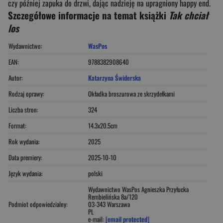
czy później zapuka do drzwi, dając nadzieję na upragniony happy end.
Szczegółowe informacje na temat książki
Tak chciał
los
Wydawnictwo:
WasPos
EAN:
9788382908640
Autor:
Katarzyna Świderska
Rodzaj oprawy:
Okładka broszurowa ze skrzydełkami
Liczba stron:
324
Format:
14.3x20.5cm
Rok wydania:
2025
Data premiery:
2025-10-10
Język wydania:
polski
Wydawnictwo WasPos Agnieszka Przyłucka
Rembielińska 8a/120
Podmiot odpowiedzialny:
03-343 Warszawa
PL
e-mail:
[email protected]