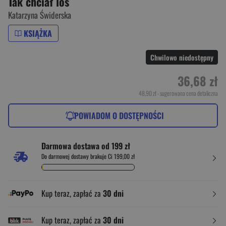
Tak chciał los
Katarzyna Świderska
KSIĄŻKA
Chwilowo niedostępny
36,68 zł
48,90 zł
- sugerowana cena detaliczna
POWIADOM O DOSTĘPNOŚCI
Darmowa dostawa od 199 zł
Do darmowej dostawy brakuje Ci 199,00 zł
Kup teraz, zapłać za
30 dni
Kup teraz, zapłać za
30 dni