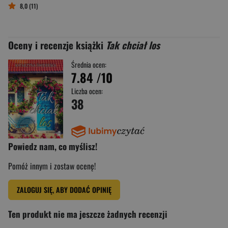
8,0 (11)
Oceny i recenzje książki
Tak chciał los
Średnia ocen:
7.84
/10
Liczba ocen:
38
Powiedz nam, co myślisz!
Pomóż innym i zostaw ocenę!
ZALOGUJ SIĘ, ABY DODAĆ OPINIĘ
Ten produkt nie ma jeszcze żadnych recenzji