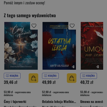
Pomóż innym i zostaw ocenę!
Z tego samego wydawnictwa
KSIĄŻKA
KSIĄŻKA
KSIĄŻKA
39,46 zł
49,99 zł
40,72 zł
53,90 zł
52,90 zł
55,90 zł
- sugerowana cena
- sugerowana cena
- sugerowana cena
detaliczna
detaliczna
detaliczna
Ćmy i fajerwerki
Ostatnia lekcja Wielkie Litery
Umowa na zemstę