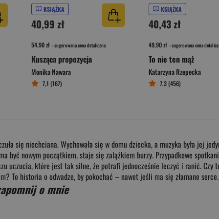
KSIĄŻKA
KSIĄŻKA
40,99 zł
40,43 zł
54,90 zł
49,90 zł
- sugerowana cena detaliczna
- sugerowana cena detalicz
Kusząca propozycja
To nie ten mąż
Monika Nawara
Katarzyna Rzepecka
7,1 (167)
7,3 (456)
 czuła się niechciana. Wychowała się w domu dziecka, a muzyka była jej jedyn
 co ma być nowym początkiem, staje się zalążkiem burzy. Przypadkowe spotka
czu uczucia, które jest tak silne, że potrafi jednocześnie leczyć i ranić. Cz
iem? To historia o odwadze, by pokochać – nawet jeśli ma się złamane serce.
zapomnij o mnie