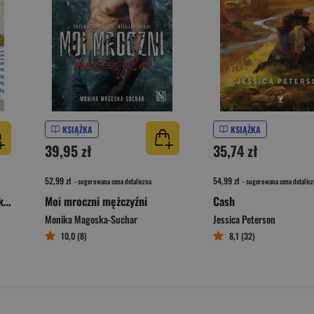
KSIĄŻKA
KSIĄŻKA
39,95 zł
35,74 zł
52,99 zł
54,99 zł
- sugerowana cena detaliczna
- sugerowana cena detalicz
Związek last minute / W pakiecie z ex
Moi mroczni mężczyźni
Cash
Monika Magoska-Suchar
Jessica Peterson
10,0 (8)
8,1 (32)