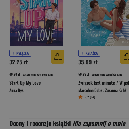
KSIĄŻKA
KSIĄŻKA
32,25 zł
35,99 zł
49,90 zł
59,99 zł
- sugerowana cena detaliczna
- sugerowana cena detaliczna
Start Up My Love
Anna Ryś
Marcelina Bobeł
,
Zuzanna Kulik
7,2 (14)
Oceny i recenzje książki
Nie zapomnij o mnie