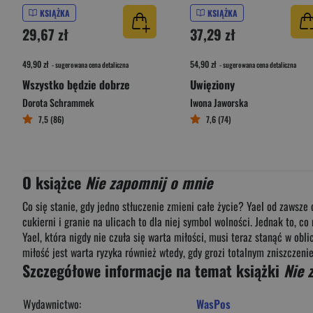
KSIĄŻKA
KSIĄŻKA
29,67 zł
37,29 zł
49,90 zł
54,90 zł
- sugerowana cena detaliczna
- sugerowana cena detaliczna
Wszystko będzie dobrze
Uwięziony
Dorota Schrammek
Iwona Jaworska
7,5 (86)
7,6 (74)
O książce
Nie zapomnij o mnie
Co się stanie, gdy jedno stłuczenie zmieni całe życie? Yael od zawsze
cukierni i granie na ulicach to dla niej symbol wolności. Jednak to,
Yael, która nigdy nie czuła się warta miłości, musi teraz stanąć w obli
miłość jest warta ryzyka również wtedy, gdy grozi totalnym zniszczen
Szczegółowe informacje na temat książki
Nie 
Wydawnictwo:
WasPos