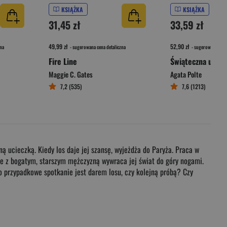
KSIĄŻKA
KSIĄŻKA
31,45 zł
33,59 zł
49,99 zł
52,90 zł
na
- sugerowana cena detaliczna
- sugerowana cena 
Fire Line
Świąteczna uster
Maggie C. Gates
Agata Polte
7,2 (535)
7,6 (1213)
ą ucieczką. Kiedy los daje jej szansę, wyjeżdża do Paryża. Praca w
nie z bogatym, starszym mężczyzną wywraca jej świat do góry nogami.
y to przypadkowe spotkanie jest darem losu, czy kolejną próbą? Czy