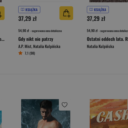
KSIĄŻKA
KSIĄŻKA
37,29 zł
37,29 zł
54,90 zł
54,90 zł
- sugerowana cena detaliczna
- sugerowana cena detalicz
Pierwszy oddech wiosny. Rodzeństwo Roux. Tom2
Gdy nikt nie patrzy
A.P. Mist
,
Natalia Kulpińska
Natalia Kulpińska
7,1 (98)