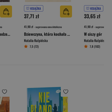
KSIĄŻKA
KSIĄŻKA
37,71 zł
33,65 zł
41,90 zł
41,90 zł
na
- sugerowana cena detaliczna
- sugerowana cena 
Ostatni oddech lata. Rodzeństwo Roux. Tom 1
Dziewczyna, która kochała wiatr
W ciszy gór
Natalia Kulpińska
Natalia Kulpińska
7,5 (72)
7,8 (102)