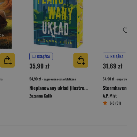
KSIĄŻKA
KSIĄŻKA
35,99 zł
31,69 zł
54,90 zł
54,90 zł
na
- sugerowana cena detaliczna
- sugerowana cena 
Nieplanowany układ (ilustrowane brzegi)
Stormhaven
Zuzanna Kulik
A.P. Mist
6,8 (31)