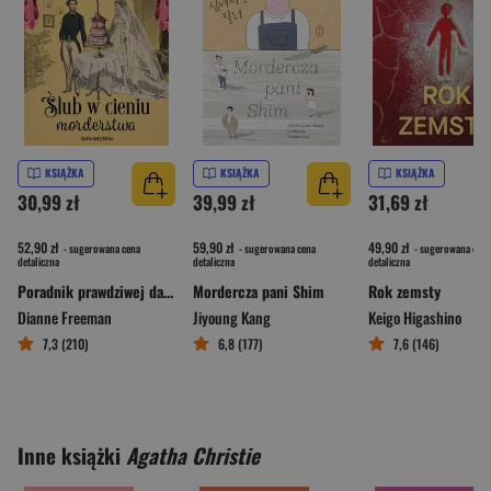
KSIĄŻKA
KSIĄŻKA
KSIĄŻKA
30,99 zł
39,99 zł
31,69 zł
52,90 zł
59,90 zł
49,90 zł
- sugerowana cena
- sugerowana cena
- sugerowana cena
detaliczna
detaliczna
detaliczna
Poradnik prawdziwej damy. Ślub w cieniu morderstwa
Mordercza pani Shim
Rok zemsty
Dianne Freeman
Jiyoung Kang
Keigo Higashino
7,3 (210)
6,8 (177)
7,6 (146)
Inne książki
Agatha Christie