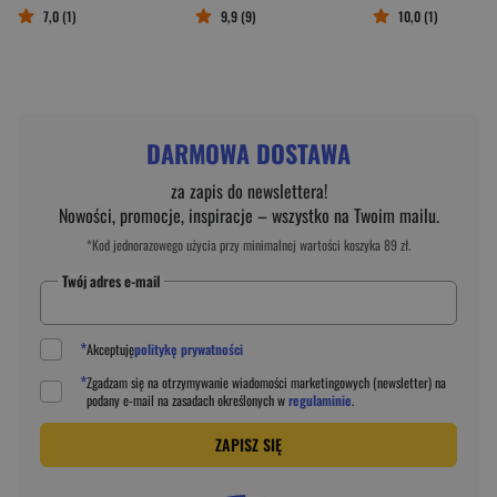
7,0 (1)
9,9 (9)
10,0 (1)
DARMOWA DOSTAWA
za zapis do newslettera!
Nowości, promocje, inspiracje – wszystko na Twoim mailu.
*Kod jednorazowego użycia przy minimalnej wartości koszyka 89 zł.
Twój adres e-mail
*
Akceptuję
politykę prywatności
*
Zgadzam się na otrzymywanie wiadomości marketingowych (newsletter) na
podany
e-mail
na zasadach określonych w
regulaminie
.
ZAPISZ SIĘ