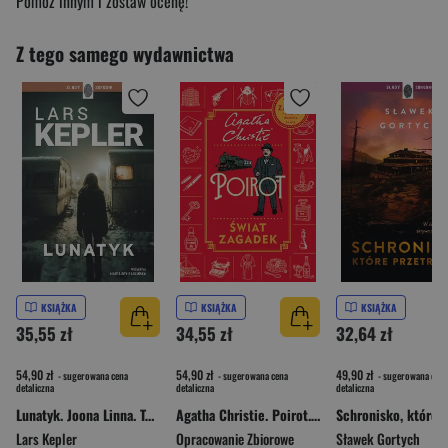
Pomóż innym i zostaw ocenę!
Z tego samego wydawnictwa
KSIĄŻKA
KSIĄŻKA
KSIĄŻKA
35,55 zł
34,55 zł
32,64 zł
54,90 zł
54,90 zł
49,90 zł
- sugerowana cena
- sugerowana cena
- sugerowana cena
detaliczna
detaliczna
detaliczna
Lunatyk. Joona Linna. Tom 10
Agatha Christie. Poirot. Świat zagadek
Lars Kepler
Opracowanie Zbiorowe
Sławek Gortych