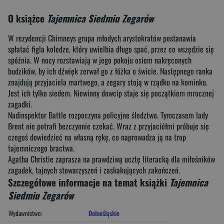
O książce
Tajemnica Siedmiu Zegarów
W rezydencji Chimneys grupa młodych arystokratów postanawia
spłatać figla koledze, który uwielbia długo spać, przez co wszędzie się
spóźnia. W nocy rozstawiają w jego pokoju osiem nakręconych
budzików, by ich dźwięk zerwał go z łóżka o świcie. Następnego ranka
znajdują przyjaciela martwego, a zegary stoją w rządku na kominku.
Jest ich tylko siedem. Niewinny dowcip staje się początkiem mrocznej
zagadki.
Nadinspektor Battle rozpoczyna policyjne śledztwo. Tymczasem lady
Brent nie potrafi bezczynnie czekać. Wraz z przyjaciółmi próbuje się
czegoś dowiedzieć na własną rękę, co naprowadza ją na trop
tajemniczego bractwa.
Agatha Christie zaprasza na prawdziwą ucztę literacką dla miłośników
zagadek, tajnych stowarzyszeń i zaskakujących zakończeń.
Szczegółowe informacje na temat książki
Tajemnica
Siedmiu Zegarów
Wydawnictwo:
Dolnośląskie