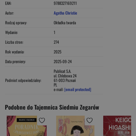
EAN:
9788327169211
Autor:
Agatha Christie
Rodzaj oprawy:
Okładka twarda
Wydanie:
1
Liczba stron:
274
Rok wydania:
2025
Data premiery:
2025-09-24
Publicat S.A.
ul. Chlebowa 24
Podmiot odpowiedzialny:
61-003 Poznań
PL
e-mail:
[email protected]
Podobne do Tajemnica Siedmiu Zegarów