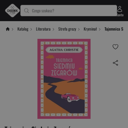
Czego szukasz?
Konto
Katalog
Literatura
Strefa grozy
Kryminał
Tajemnica Sie