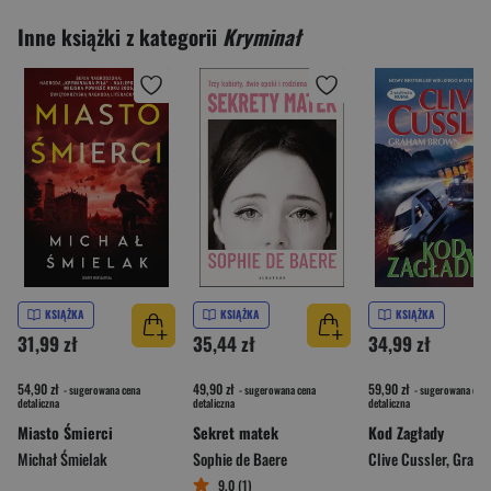
Inne książki z kategorii
Kryminał
KSIĄŻKA
KSIĄŻKA
KSIĄŻKA
31,99 zł
35,44 zł
34,99 zł
54,90 zł
49,90 zł
59,90 zł
- sugerowana cena
- sugerowana cena
- sugerowana cena
detaliczna
detaliczna
detaliczna
Miasto Śmierci
Sekret matek
Kod Zagłady
Michał Śmielak
Sophie de Baere
Clive Cussler
,
Graham 
9,0 (1)