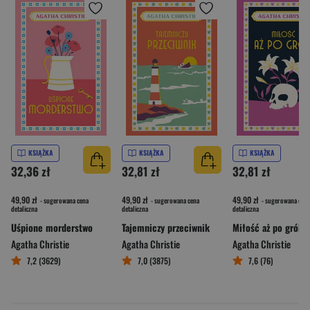
KSIĄŻKA
KSIĄŻKA
KSIĄŻKA
32,36 zł
32,81 zł
32,81 zł
49,90 zł
49,90 zł
49,90 zł
- sugerowana cena
- sugerowana cena
- sugerowana cena
detaliczna
detaliczna
detaliczna
Uśpione morderstwo
Tajemniczy przeciwnik
Miłość aż po grób
Agatha Christie
Agatha Christie
Agatha Christie
7,2 (3629)
7,0 (3875)
7,6 (76)