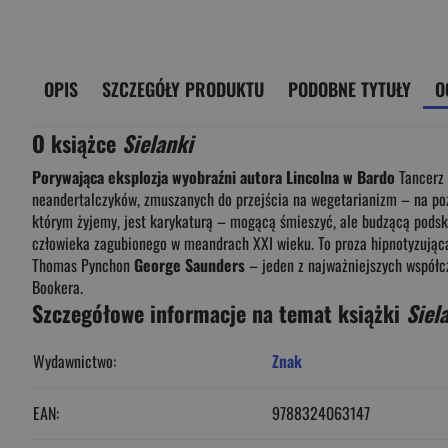
OPIS
SZCZEGÓŁY PRODUKTU
PODOBNE TYTUŁY
O
O książce
Sielanki
Porywająca eksplozja wyobraźni autora Lincolna w Bardo
Tancerz 
neandertalczyków, zmuszanych do przejścia na wegetarianizm – na poz
którym żyjemy, jest karykaturą – mogącą śmieszyć, ale budzącą pods
człowieka zagubionego w meandrach XXI wieku. To proza hipnotyzująca,
Thomas Pynchon
George Saunders
– jeden z najważniejszych współc
Bookera.
Szczegółowe informacje na temat książki
Siel
Wydawnictwo:
Znak
EAN:
9788324063147