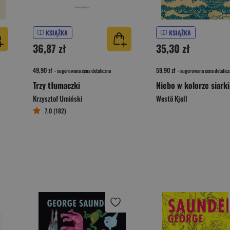
KSIĄŻKA
KSIĄŻKA
36,87 zł
35,30 zł
49,90 zł
59,90 zł
- sugerowana cena detaliczna
- sugerowana cena detalicz
Trzy tłumaczki
Niebo w kolorze siarki
Krzysztof Umiński
Westö Kjell
7,0 (182)