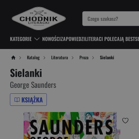
KATEGORIE
NOWOŚCI
ZAPOWIEDZI
LITERACI POLECAJĄ BESTS
Katalog
Literatura
Proza
Sielanki
Sielanki
George Saunders
KSIĄŻKA