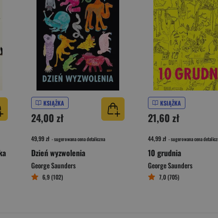
KSIĄŻKA
KSIĄŻKA
24,00 zł
21,60 zł
49,99 zł
44,99 zł
- sugerowana cena detaliczna
- sugerowana cena detalicz
ka
Dzień wyzwolenia
10 grudnia
George Saunders
George Saunders
6,9 (102)
7,0 (705)