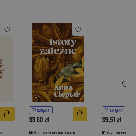
KSIĄŻKA
KSIĄŻKA
33,80 zł
39,51 zł
56,90 zł
64,90 zł
na
- sugerowana cena detaliczna
- sugerowana cena 