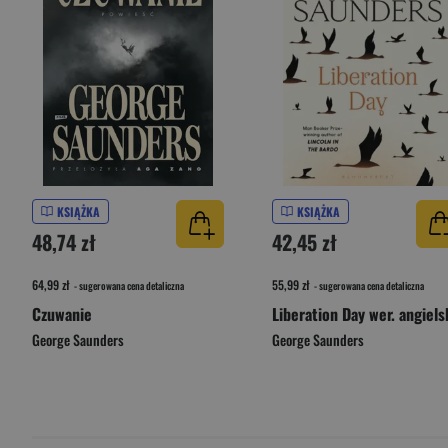
KSIĄŻKA
KSIĄŻKA
48,74 zł
42,45 zł
64,99 zł
55,99 zł
- sugerowana cena detaliczna
- sugerowana cena detaliczna
Czuwanie
Liberation Day wer. angiels
George Saunders
George Saunders