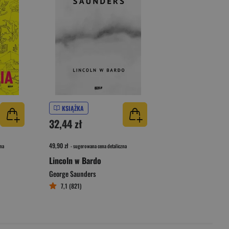
KSIĄŻKA
32,44 zł
49,90 zł
na
- sugerowana cena detaliczna
Lincoln w Bardo
George Saunders
7,1 (821)