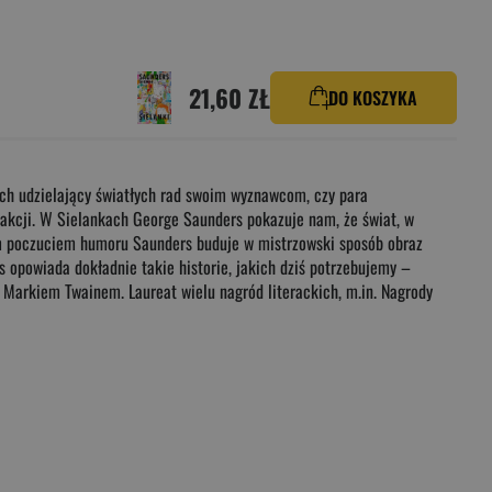
21,60 ZŁ
DO KOSZYKA
ach udzielający światłych rad swoim wyznawcom, czy para
akcji. W Sielankach George Saunders pokazuje nam, że świat, w
ym poczuciem humoru Saunders buduje w mistrzowski sposób obraz
 opowiada dokładnie takie historie, jakich dziś potrzebujemy –
arkiem Twainem. Laureat wielu nagród literackich, m.in. Nagrody