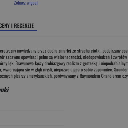
Zobacz więcej
CENY I RECENZJE
erotyczny nawiedzany przez ducha zmarłej ze strachu ciotki, podejrzany co
ór zabawne opowieści pełne są wieloznaczności, niedopowiedzeń i zwrotów 
kórny lęk. Brawurowo łączy drobiazgowy realizm z groteską i niepodrabialn
 wwiercająca się w głąb myśli, niepozwalająca o sobie zapomnieć. Saunders
zesnych pisarzy amerykańskich, porównywany z Raymondem Chandlerem czy M
anki