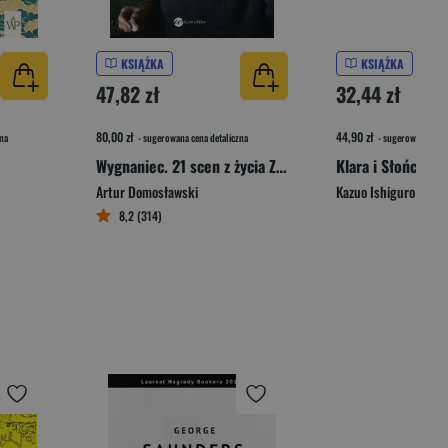
KSIĄŻKA
KSIĄŻKA
47,82 zł
32,44 zł
80,00 zł
44,90 zł
na
- sugerowana cena detaliczna
- sugerowana cena 
Wygnaniec. 21 scen z życia Zygmunta Baumana
Klara i Słońce
Artur Domosławski
Kazuo Ishiguro
8,2 (314)