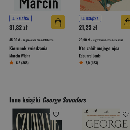
KSIĄŻKA
KSIĄŻKA
31,82 zł
21,23 zł
45,00 zł
29,90 zł
- sugerowana cena detaliczna
- sugerowana cena detaliczna
Kierunek zwiedzania
Kto zabił mojego ojca
Marcin Wicha
Edouard Louis
6,3 (365)
7,0 (453)
Inne książki
George Saunders