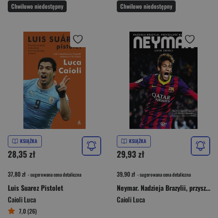
Chwilowo niedostępny
Chwilowo niedostępny
KSIĄŻKA
KSIĄŻKA
28,35 zł
29,93 zł
37,80 zł
39,90 zł
- sugerowana cena detaliczna
- sugerowana cena detaliczna
Luis Suarez Pistolet
Neymar. Nadzieja Brazylii, przyszłość Barcelony
Caioli Luca
Caioli Luca
7,0 (26)