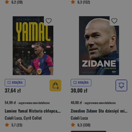
6,2 (20)
6,3 (152)
KSIĄŻKA
KSIĄŻKA
37,64 zł
30,00 zł
54,99 zł
40,00 zł
- sugerowana cena detaliczna
- sugerowana cena detaliczna
Lamine Yamal Historia chłopca, który marzył o Camp Nou
Zinedine Zidane Sto dziesięć minut, całe życie
Caioli Luca
,
Cyril Collot
Caioli Luca
5,7 (23)
6,3 (330)