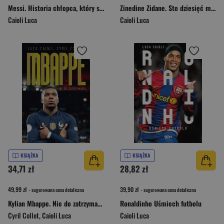
Messi. Historia chłopca, który stał się legendą wyd. 3
Zinedine Zidane. Sto dziesięć minut, całe życie wyd. 3
Caioli Luca
Caioli Luca
KSIĄŻKA
KSIĄŻKA
34,71 zł
28,82 zł
49,99 zł
39,90 zł
- sugerowana cena detaliczna
- sugerowana cena detaliczna
Kylian Mbappe. Nie do zatrzymania
Ronaldinho Uśmiech futbolu
Cyril Collot
,
Caioli Luca
Caioli Luca