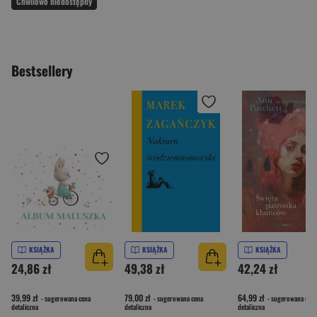
Chwilowo niedostępny
Bestsellery
KSIĄŻKA
KSIĄŻKA
KSIĄŻKA
24,86 zł
49,38 zł
42,24 zł
39,99 zł
79,00 zł
64,99 zł
- sugerowana cena
- sugerowana cena
- sugerowana cena
detaliczna
detaliczna
detaliczna