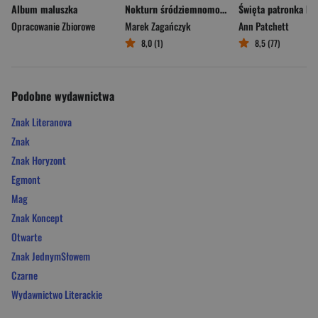
Album maluszka
Nokturn śródziemnomorski
Opracowanie Zbiorowe
Marek Zagańczyk
Ann Patchett
8,0 (1)
8,5 (77)
Podobne wydawnictwa
Znak Literanova
Znak
Znak Horyzont
Egmont
Mag
Znak Koncept
Otwarte
Znak JednymSłowem
Czarne
Wydawnictwo Literackie