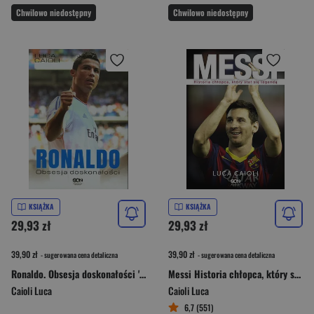
Chwilowo niedostępny
Chwilowo niedostępny
KSIĄŻKA
KSIĄŻKA
29,93 zł
29,93 zł
39,90 zł
39,90 zł
- sugerowana cena detaliczna
- sugerowana cena detaliczna
Ronaldo. Obsesja doskonałości '13
Messi Historia chłopca, który stał się legendą
Caioli Luca
Caioli Luca
6,7 (551)