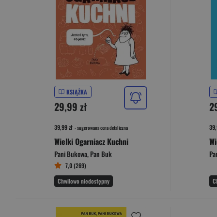
KSIĄŻKA
29,99 zł
2
39,99 zł
39,
- sugerowana cena detaliczna
Wielki Ogarniacz Kuchni
Pani Bukowa
,
Pan Buk
Pa
7,0 (269)
Chwilowo niedostępny
C