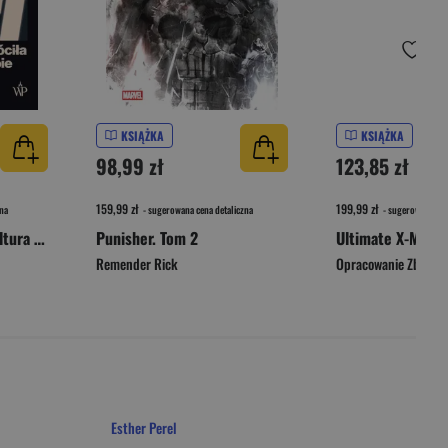
KSIĄŻKA
KSIĄŻKA
98,99 zł
123,85 zł
159,99 zł
199,99 zł
na
- sugerowana cena detaliczna
- sugerowana cen
Girl on Girl. Jak popkultura zwróciła kobiety przeciw sobie
Punisher. Tom 2
Ultimate X-Men. 
Remender Rick
Opracowanie Zbioro
Esther Perel