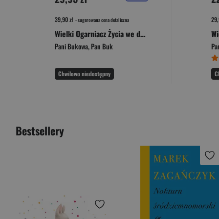
39,90 zł
29,
- sugerowana cena detaliczna
Wielki Ogarniacz Życia we dwoje, czyli jak być razem i się nie pozabijać
Pani Bukowa
,
Pan Buk
Pa
Chwilowo niedostępny
C
Bestsellery