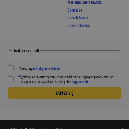
Marianna Gierszewska
Coco Wyo
Gareth Moore
Dawid Oleszko
Twój adres e-mail
*
Akceptuję
politykę prywatności
*
Zgadzam się na otrzymywanie wiadomości marketingowych (newsletter) na
podany
e-mail
na zasadach określonych w
regulaminie
.
ZAPISZ SIĘ