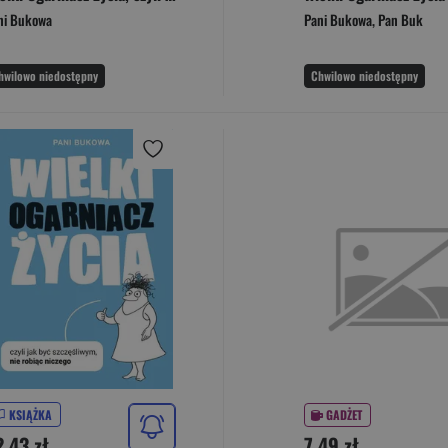
ni Bukowa
Pani Bukowa
,
Pan Buk
hwilowo niedostępny
Chwilowo niedostępny
KSIĄŻKA
GADŻET
2,43 zł
7,49 zł