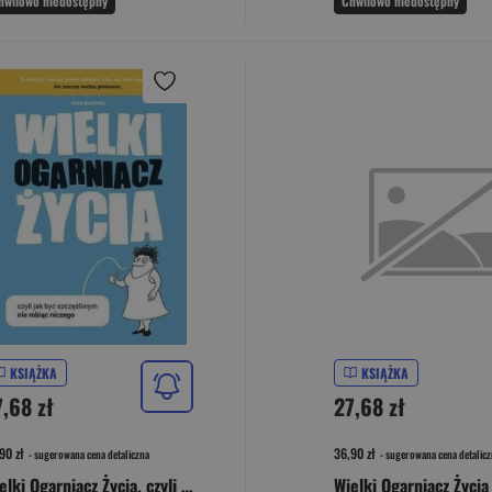
hwilowo niedostępny
Chwilowo niedostępny
KSIĄŻKA
KSIĄŻKA
7,68 zł
27,68 zł
90 zł
36,90 zł
- sugerowana cena detaliczna
- sugerowana cena detalicz
Wielki Ogarniacz Życia, czyli jak być szczęśliwą, nie robiąc niczego