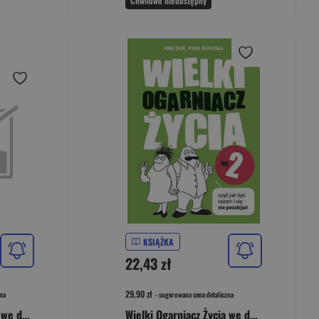
Chwilowo niedostępny
KSIĄŻKA
22,43 zł
29,90 zł
na
- sugerowana cena detaliczna
Wielki Ogarniacz Życia we dwoje, czyli jak być raz
Wielki Ogarniacz Życia we dwoje, czyli jak być razem i się nie pozabijać