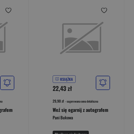
KSIĄŻKA
22,43 zł
29,90 zł
na
- sugerowana cena detaliczna
ografem
Weź się ogarnij z autografem
Pani Bukowa