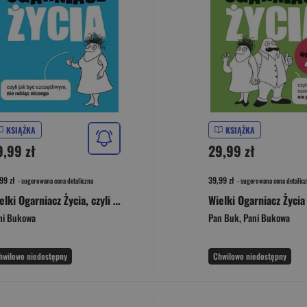
KSIĄŻKA
KSIĄŻKA
9,99 zł
29,99 zł
99 zł
39,99 zł
- sugerowana cena detaliczna
- sugerowana cena detalicz
Wielki Ogarniacz Życia, czyli jak być szczęśliwym, nie robiąc niczego (wyd. 2023)
ni Bukowa
Pan Buk
,
Pani Bukowa
hwilowo niedostępny
Chwilowo niedostępny