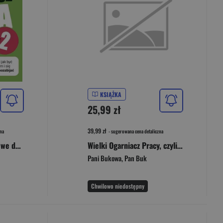
KSIĄŻKA
25,99 zł
39,99 zł
na
- sugerowana cena detaliczna
Wielki Ogarniacz Życia we dwoje, czyli jak być razem i się nie pozabijać (wznowienie 2022)
Wielki Ogarniacz Pracy, czyli jak robić i się nie
Pani Bukowa
,
Pan Buk
Chwilowo niedostępny