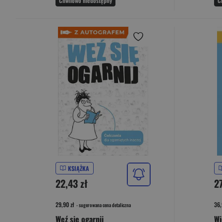
Chwilowo niedostępny
C
KSIĄŻKA
22,43 zł
2
29,90 zł
36,
- sugerowana cena detaliczna
Weź się ogarnij