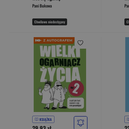
Pani Bukowa
Pa
Chwilowo niedostępny
C
KSIĄŻKA
29,93 zł
2