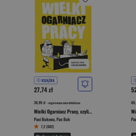
KSIĄŻKA
27,74 zł
5
36,99 zł
69,
- sugerowana cena detaliczna
Wielki Ogarniacz Pracy, czyli jak robić i się nie narobić
Pani Bukowa
,
Pan Buk
Pa
7,2 (682)