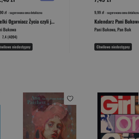
90 zł
9,99 zł
- sugerowana cena detaliczna
- sugerowana cena detaliczn
Wielki Ogarniacz Życia czyli jak być szczęśliwym nie robiąc niczego
ni Bukowa
Pani Bukowa
,
Pan Buk
7,4 (4094)
hwilowo niedostępny
Chwilowo niedostępny