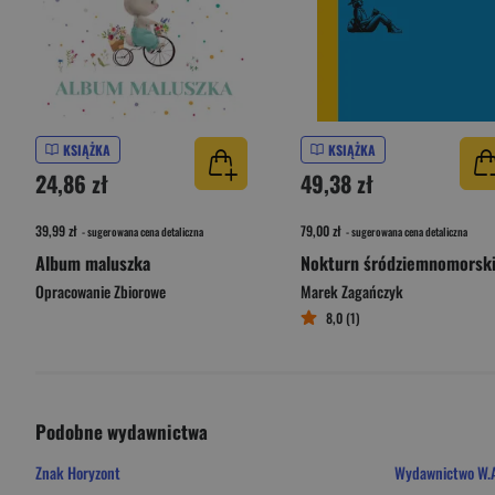
KSIĄŻKA
KSIĄŻKA
24,86 zł
49,38 zł
39,99 zł
79,00 zł
- sugerowana cena detaliczna
- sugerowana cena detaliczna
Album maluszka
Nokturn śródziemnomorsk
Opracowanie Zbiorowe
Marek Zagańczyk
8,0 (1)
Podobne wydawnictwa
Znak Horyzont
Wydawnictwo W.A